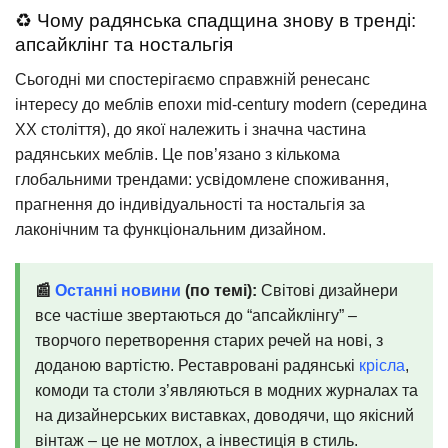
♻️ Чому радянська спадщина знову в тренді:
апсайклінг та ностальгія
Сьогодні ми спостерігаємо справжній ренесанс
інтересу до меблів епохи mid-century modern (середина
XX століття), до якої належить і значна частина
радянських меблів. Це пов’язано з кількома
глобальними трендами: усвідомлене споживання,
прагнення до індивідуальності та ностальгія за
лаконічним та функціональним дизайном.
📰
Останні новини
(по темі):
Світові дизайнери
все частіше звертаються до “апсайклінгу” –
творчого перетворення старих речей на нові, з
доданою вартістю. Реставровані радянські
крісла
,
комоди та столи з’являються в модних журналах та
на дизайнерських виставках, доводячи, що якісний
вінтаж – це не мотлох, а інвестиція в стиль.