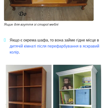
Ящик для взуття зі старої меблі
Якщо є окрема шафа, то вона займе гідне місце в
дитячій кімнаті після перефарбування в яскравий
колір
.