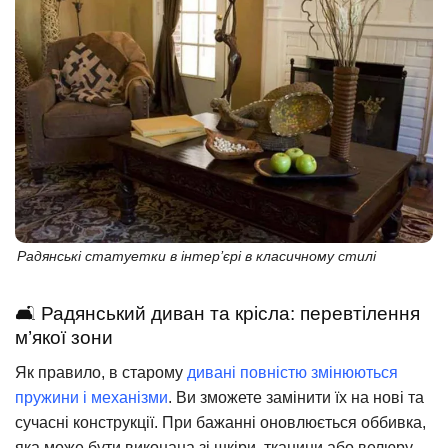
Радянські статуетки в інтер’єрі в класичному стилі
🛋️ Радянський диван та крісла: перевтілення
м’якої зони
Як правило, в старому
дивані повністю змінюються
пружини і механізми
. Ви зможете замінити їх на нові та
сучасні конструкції. При бажанні оновлюється оббивка,
яка може бути виконана зі шкіри, тканини або велюру.