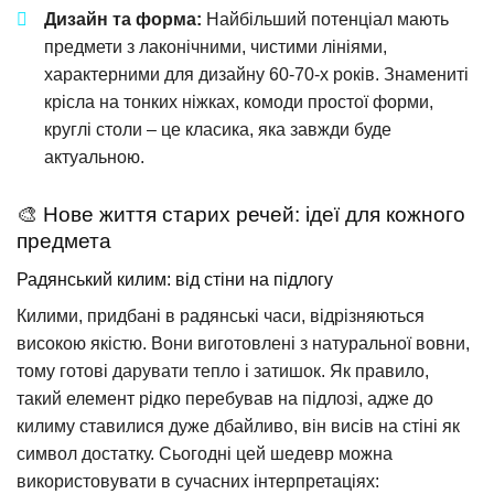
Дизайн та форма:
Найбільший потенціал мають
предмети з лаконічними, чистими лініями,
характерними для дизайну 60-70-х років. Знамениті
крісла на тонких ніжках, комоди простої форми,
круглі столи – це класика, яка завжди буде
актуальною.
🎨 Нове життя старих речей: ідеї для кожного
предмета
Радянський килим: від стіни на підлогу
Килими, придбані в радянські часи, відрізняються
високою якістю. Вони виготовлені з натуральної вовни,
тому готові дарувати тепло і затишок. Як правило,
такий елемент рідко перебував на підлозі, адже до
килиму ставилися дуже дбайливо, він висів на стіні як
символ достатку. Сьогодні цей шедевр можна
використовувати в сучасних інтерпретаціях: