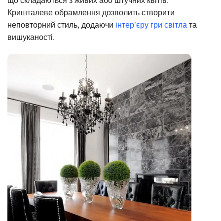
що складаються з живих або штучних квітів.
Кришталеве обрамлення дозволить створити
неповторний стиль, додаючи
інтер’єру гри світла
та
вишуканості.