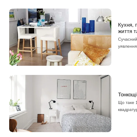
Кухня, 
життя та
Сучасний
уявлення 
Тонкощі
Що таке 
квадратур