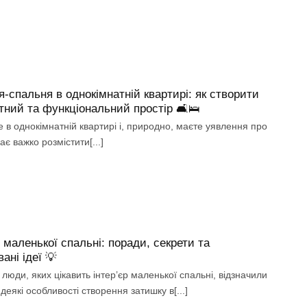
я-спальня в однокімнатній квартирі: як створити
ний та функціональний простір 🛋️🛌
 в однокімнатній квартирі і, природно, маєте уявлення про
ває важко розмістити[...]
р маленької спальні: поради, секрети та
ані ідеї 💡
люди, яких цікавить інтер’єр маленької спальні, відзначили
деякі особливості створення затишку в[...]