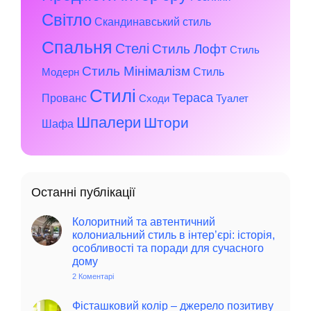
Світло
Скандинавський стиль
Спальня
Стелі
Стиль Лофт
Стиль
Стиль Мінімалізм
Стиль
Модерн
Стилі
Тераса
Прованс
Сходи
Туалет
Шпалери
Штори
Шафа
Останні публікації
Колоритний та автентичний
колониальний стиль в інтер’єрі: історія,
особливості та поради для сучасного
дому
2 Коментарі
до
Колоритний
та
автентичний
Фісташковий колір – джерело позитиву