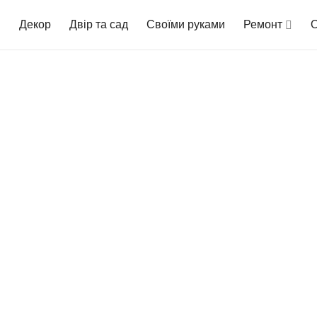
Декор
Двір та сад
Своїми руками
Ремонт
О