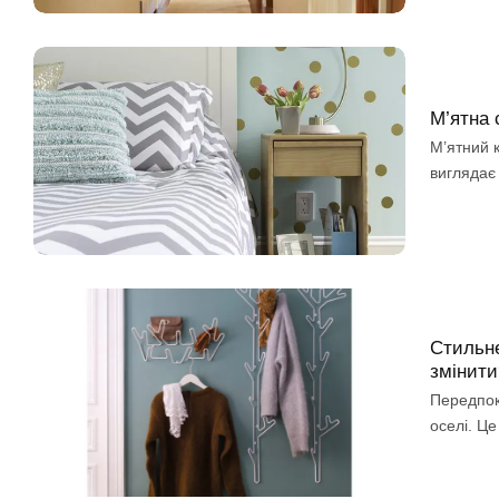
М’ятна 
М’ятний к
виглядає 
Стильне
змінити
Передпокі
оселі. Це