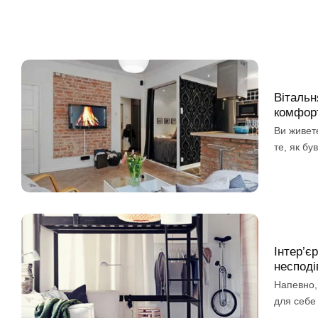
Вітальн
комфорт
Ви живете
те, як бу
Інтер’є
несподів
Напевно, 
для себе 