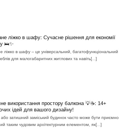
не ліжко в шафу: Сучасне рішення для економії
ру 🛌✨
е ліжко в шафу – це універсальний, багатофункціональний
еблів для малогабаритних житлових та навіть[...]
не використання простору балкона 💡☕: 14+
чих ідей для вашого дизайну!
 або затишний заміський будинок часто може бути приємно
ий таким чудовим архітектурним елементом, як[...]