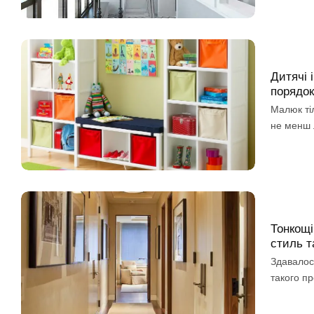
Дитячі 
порядок
Малюк тіл
не менш л
Тонкощі
стиль т
Здавалос
такого пр