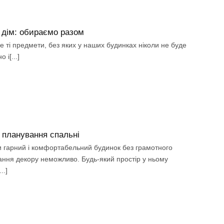
 дім: обираємо разом
е ті предмети, без яких у наших будинках ніколи не буде
 і[...]
 планування спальні
 гарний і комфортабельний будинок без грамотного
ння декору неможливо. Будь-який простір у ньому
..]