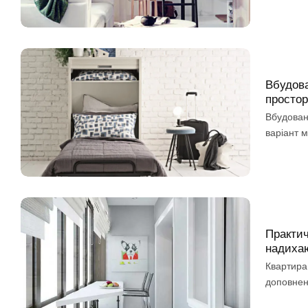
Вбудова
просто
Вбудован
варіант м
Практич
надихаю
Квартира
доповнен