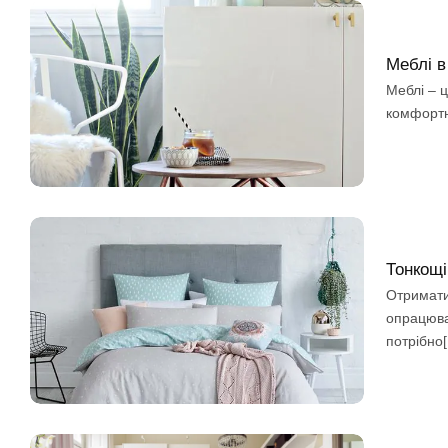
Меблі в
Меблі – ц
комфортно
Тонкощі
Отримати
опрацюва
потрібно[.