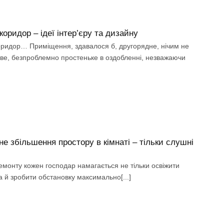
коридор – ідеї інтер’єру та дизайну
оридор… Приміщення, здавалося б, другорядне, нічим не
ве, безпроблемно простеньке в оздобленні, незважаючи
не збільшення простору в кімнаті – тільки слушні
емонту кожен господар намагається не тільки освіжити
 а й зробити обстановку максимально[...]