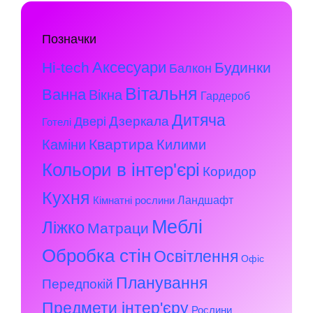
Позначки
Аксесуари
Hi-tech
Будинки
Балкон
Вітальня
Ванна
Вікна
Гардероб
Дитяча
Дзеркала
Двері
Готелі
Квартира
Каміни
Килими
Кольори в інтер'єрі
Коридор
Кухня
Ландшафт
Кімнатні рослини
Меблі
Ліжко
Матраци
Обробка стін
Освітлення
Офіс
Планування
Передпокій
Предмети інтер'єру
Рослини