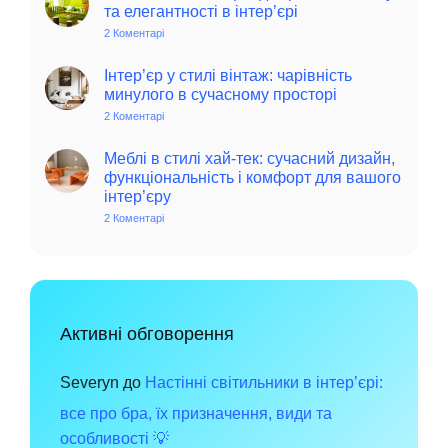
колониальний
та елегантності в інтер’єрі
стиль
в
2 Коментарі
до
інтер’єрі:
Фісташковий
історія,
колір
особливості
–
Інтер’єр у стилі вінтаж: чарівність
та
джерело
минулого в сучасному просторі
поради
позитиву
для
та
2 Коментарі
до
сучасного
елегантності
Інтер’єр
дому
в
у
інтер’єрі
стилі
Меблі в стилі хай-тек: сучасний дизайн,
вінтаж:
функціональність і комфорт для вашого
чарівність
інтер’єру
минулого
в
2 Коментарі
до
сучасному
Меблі
просторі
в
стилі
хай-
тек:
сучасний
дизайн,
функціональність
Активні обговорення
і
комфорт
для
вашого
Severyn
до
Настінні світильники в інтер’єрі:
інтер’єру
все про бра, їх призначення, види та
особливості 💡