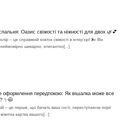
спальня: Оазис свіжості та ніжності для двох 🌿💕
олір – це справжній ковток свіжості в інтер’єрі! 🌬️ Він
неймовірно шикарно, елегантно[...]
 оформлення передпокою: Як вішалка може все
? ✨🧥
й – це перше, що бачать ваші гості, переступаючи поріг
 візитна картка вашого[...]