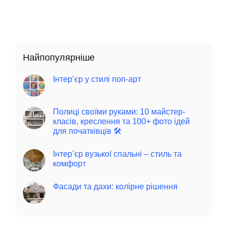
Найпопулярніше
Інтер’єр у стилі поп-арт
Полиці своїми руками: 10 майстер-
класів, креслення та 100+ фото ідей
для початківців 🛠️
Інтер’єр вузької спальні – стиль та
комфорт
Фасади та дахи: колірне рішення