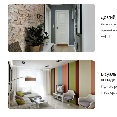
Довгий 
Довгий к
привабли
на[...]
Візуаль
поради
Під час р
інтер’єр,