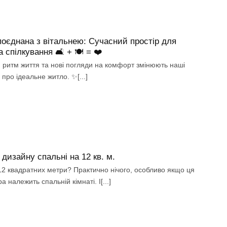
поєднана з вітальнею: Сучасний простір для
 спілкування 🛋️ + 🍽️ = ❤️
 ритм життя та нові погляди на комфорт змінюють наші
про ідеальне житло. ✨[...]
 дизайну спальні на 12 кв. м.
12 квадратних метри? Практично нічого, особливо якщо ця
а належить спальній кімнаті. І[...]