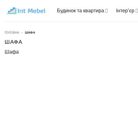
Пропустити
Будинок та квартира
Інтер’єр
ГОЛОВНА
»
ШАФА
ШАФА
Шафа