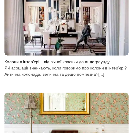
Колони в інтер’єрі – від вічної класики до андеграунду
Які асоціації виникають, коли говоримо про колони в інтер’єрі?
Антична колонада, велична та дещо помпезна?[...]