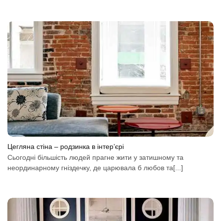
Цегляна стіна – родзинка в інтер’єрі
Сьогодні більшість людей прагне жити у затишному та
неординарному гніздечку, де царювала б любов та[...]