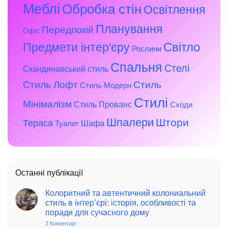
Меблі
Обробка стін
Освітлення
Планування
Передпокій
Офіс
Предмети інтер'єру
Світло
Рослини
Спальня
Стелі
Скандинавський стиль
Стиль Лофт
Стиль
Стиль Модерн
Стилі
Мінімалізм
Стиль Прованс
Сходи
Шпалери
Штори
Тераса
Шафа
Туалет
Останні публікації
Колоритний та автентичний колониальний
стиль в інтер’єрі: історія, особливості та
поради для сучасного дому
2 Коментарі
до