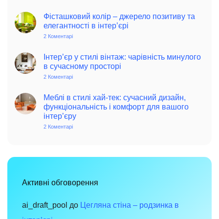
Колоритний
та
автентичний
Фісташковий колір – джерело позитиву та
колониальний
елегантності в інтер’єрі
стиль
в
2 Коментарі
до
інтер’єрі:
Фісташковий
історія,
колір
особливості
–
Інтер’єр у стилі вінтаж: чарівність минулого
та
джерело
в сучасному просторі
поради
позитиву
для
та
2 Коментарі
до
сучасного
елегантності
Інтер’єр
дому
в
у
інтер’єрі
стилі
Меблі в стилі хай-тек: сучасний дизайн,
вінтаж:
функціональність і комфорт для вашого
чарівність
інтер’єру
минулого
в
2 Коментарі
до
сучасному
Меблі
просторі
в
стилі
хай-
тек:
сучасний
дизайн,
функціональність
Активні обговорення
і
комфорт
для
вашого
ai_draft_pool
до
Цегляна стіна – родзинка в
інтер’єру