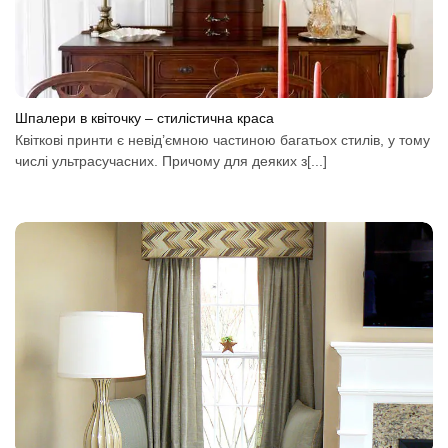
Шпалери в квіточку – стилістична краса
Квіткові принти є невід’ємною частиною багатьох стилів, у тому
числі ультрасучасних. Причому для деяких з[...]