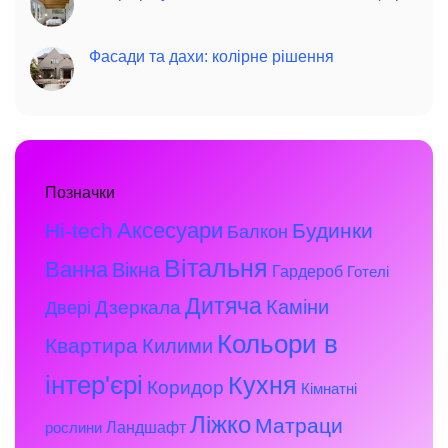
Фасади та дахи: колірне рішення
Позначки
Аксесуари
Hi-tech
Будинки
Балкон
Вітальня
Ванна
Вікна
Гардероб
Готелі
Дитяча
Каміни
Дзеркала
Двері
Кольори в
Квартира
Килими
інтер'єрі
Кухня
Коридор
Кімнатні
Ліжко
Матраци
Ландшафт
рослини