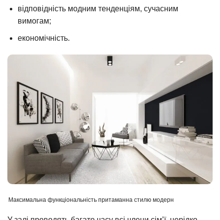
відповідність модним тенденціям, сучасним
вимогам;
економічність.
Максимальна функціональність притаманна стилю модерн
У залі проводять багато часу всі члени сім’ї, нерідко