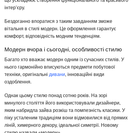
що ускладнює створення функціонального та красивого
інтер’єру.
Бездоганно впоратися з таким завданням зможе
вітальня в стилі модерн. Це оформлення гарантує
комфорт, відповідність модним тенденціям.
Модерн вчора і сьогодні, особливості стилю
Багато хто вважає модерн одним із сучасних стилів. У
нього гармонійно вписуються предмети побутової
техніки, оригінальні
дивани
, інноваційні види
оздоблення.
Однак цьому стилю понад сотню років. На зорі
минулого століття його використовували дизайнери,
яким набридла зайва розкіш та помпезність класики. У
піку усталеним традиціям вони відмовилися від прямих
ліній, химерного декору, ідеальної симетрії. Новому
стилю назвали «модерн».