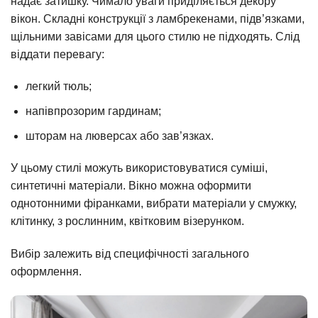
надає затишку. Чимало уваги приділяється декору
вікон. Складні конструкції з ламбрекенами, підв’язками,
щільними завісами для цього стилю не підходять. Слід
віддати перевагу:
легкий тюль;
напівпрозорим гардинам;
шторам на люверсах або зав’язках.
У цьому стилі можуть використовуватися суміші,
синтетичні матеріали. Вікно можна оформити
однотонними фіранками, вибрати матеріали у смужку,
клітинку, з рослинним, квітковим візерунком.
Вибір залежить від специфічності загального
оформлення.