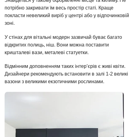
Знайдеться у такому оформленні місце та килиму. Не
потрібно закривати їм весь простір статі. Краще
покласти невеликий виріб у центрі або у відпочинковій
зоні.
У стінах для вітальні модерн зазвичай буває багато
відкритих полиць, ніш. Вони можна поставити
кришталеві вази, металеві статуетки.
Відмінним доповненням таких інтер’єрів є живі квіти.
Дизайнери рекомендують встановити в залі 1-2 великі
вазони з великими екзотичними рослинами.