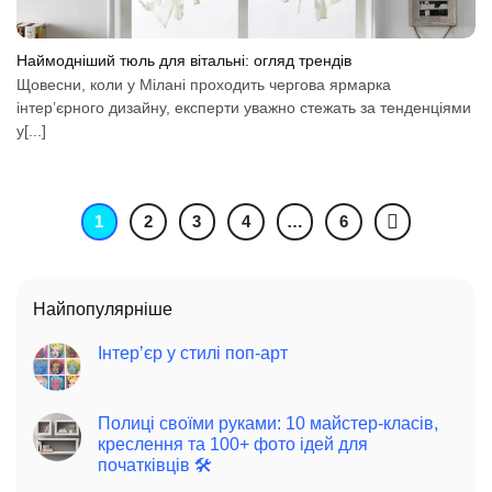
Наймодніший тюль для вітальні: огляд трендів
Щовесни, коли у Мілані проходить чергова ярмарка
інтер’єрного дизайну, експерти уважно стежать за тенденціями
у[...]
1
2
3
4
…
6
Найпопулярніше
Інтер’єр у стилі поп-арт
Полиці своїми руками: 10 майстер-класів,
креслення та 100+ фото ідей для
початківців 🛠️