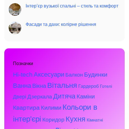
Інтер’єр вузької спальні – стиль та комфорт
Фасади та дахи: колірне рішення
Позначки
Аксесуари
Hi-tech
Будинки
Балкон
Вітальня
Ванна
Вікна
Гардероб
Готелі
Дитяча
Каміни
Дзеркала
Двері
Кольори в
Квартира
Килими
інтер'єрі
Кухня
Коридор
Кімнатні