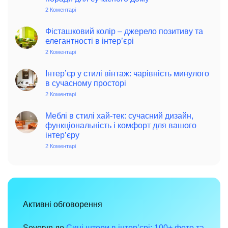
2 Коментарі
до
Колоритний
та
автентичний
Фісташковий колір – джерело позитиву та
колониальний
елегантності в інтер’єрі
стиль
в
2 Коментарі
до
інтер’єрі:
Фісташковий
історія,
колір
особливості
–
Інтер’єр у стилі вінтаж: чарівність минулого
та
джерело
в сучасному просторі
поради
позитиву
для
та
2 Коментарі
до
сучасного
елегантності
Інтер’єр
дому
в
у
інтер’єрі
стилі
Меблі в стилі хай-тек: сучасний дизайн,
вінтаж:
функціональність і комфорт для вашого
чарівність
інтер’єру
минулого
в
2 Коментарі
до
сучасному
Меблі
просторі
в
стилі
хай-
тек:
сучасний
дизайн,
функціональність
Активні обговорення
і
комфорт
для
вашого
Severyn
до
Сині штори в інтер’єрі: 100+ фото та