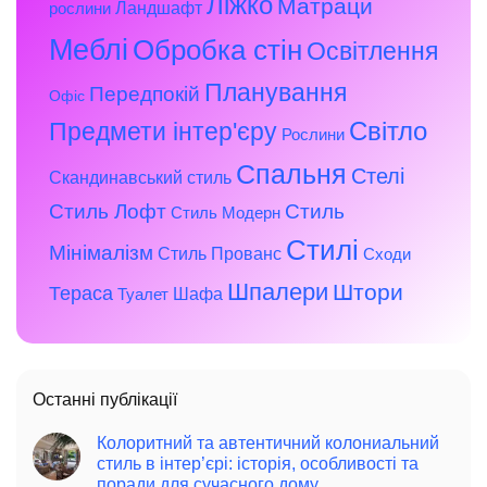
Ліжко
Матраци
Ландшафт
рослини
Меблі
Обробка стін
Освітлення
Планування
Передпокій
Офіс
Предмети інтер'єру
Світло
Рослини
Спальня
Стелі
Скандинавський стиль
Стиль Лофт
Стиль
Стиль Модерн
Стилі
Мінімалізм
Стиль Прованс
Сходи
Шпалери
Штори
Тераса
Шафа
Туалет
Останні публікації
Колоритний та автентичний колониальний
стиль в інтер’єрі: історія, особливості та
поради для сучасного дому