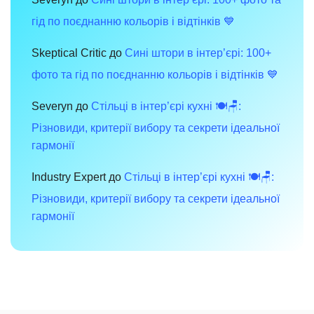
інтер’єру
гід по поєднанню кольорів і відтінків 💙
Skeptical Critic
до
Сині штори в інтер’єрі: 100+
фото та гід по поєднанню кольорів і відтінків 💙
Severyn
до
Стільці в інтер’єрі кухні 🍽️🪑:
Різновиди, критерії вибору та секрети ідеальної
гармонії
Industry Expert
до
Стільці в інтер’єрі кухні 🍽️🪑:
Різновиди, критерії вибору та секрети ідеальної
гармонії