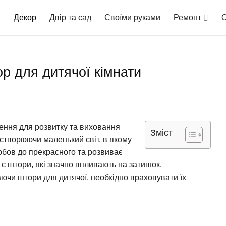
Декор
Двір та сад
Своїми руками
Ремонт
О
ор для дитячої кімнати
чення для розвитку та виховання
Зміст
, створюючи маленький світ, в якому
юбов до прекрасного та розвиває
 є штори, які значно впливають на затишок,
аючи штори для дитячої, необхідно враховувати їх