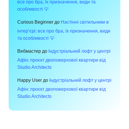
все про бра, їх призначення, види та
особливості 💡
Curious Beginner
до
Настінні світильники в
інтер’єрі: все про бра, їх призначення, види
та особливості 💡
Вебмастер
до
Індустріальний лофт у центрі
Афін: проєкт двоповерхової квартири від
Studio Architects
Happy User
до
Індустріальний лофт у центрі
Афін: проєкт двоповерхової квартири від
Studio Architects