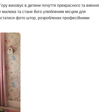
єру виховує в дитини почуття прекрасного та вміння
у малюка та стане його улюбленим місцем для
истатися фото штор, розроблених професійними