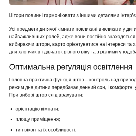
Штори повинні гармоніювати з іншими деталями інтер’є
Усі предмети дитячої кімнати покликані викликати у дити
найважливіших ролей, адже вони постійно знаходяться у
вибираючи штори, варто орієнтуватися на інтереси та 
для хлопчиків і дівчаток різного віку та з різними уподо
Оптимальна регуляція освітлення
Головна практична функція штор – контроль над природ
режим дня дитини передбачає денний сон, і комфортні у
При виборі штор слід врахувати:
орієнтацію кімнати;
площу приміщення;
тип вікон та їх особливості.