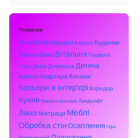
Позначки
Аксесуари
Hi-tech
Будинки
Балкон
Вітальня
Ванна
Вікна
Гардероб
Дитяча
Дзеркала
Двері
Готелі
Квартира
Каміни
Килими
Кольори в інтер'єрі
Коридор
Кухня
Ландшафт
Кімнатні рослини
Меблі
Ліжко
Матраци
Обробка стін
Освітлення
Офіс
Планування
Передпокій