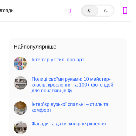
гляди
Найпопулярніше
Інтер’єр у стилі поп-арт
Полиці своїми руками: 10 майстер-
класів, креслення та 100+ фото ідей
для початківців 🛠️
Інтер’єр вузької спальні – стиль та
комфорт
Фасади та дахи: колірне рішення