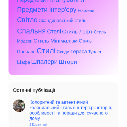
Предмети інтер'єру
Рослини
Світло
Скандинавський стиль
Спальня
Стелі
Стиль Лофт
Стиль
Стиль Мінімалізм
Стиль
Модерн
Стилі
Тераса
Прованс
Сходи
Туалет
Шпалери
Штори
Шафа
Останні публікації
Колоритний та автентичний
колониальний стиль в інтер’єрі: історія,
особливості та поради для сучасного
дому
2 Коментарі
до