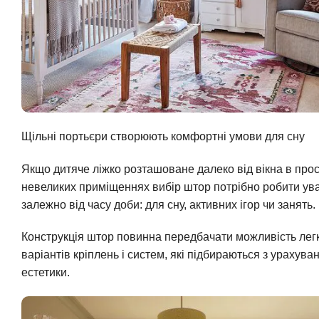
Щільні портьєри створюють комфортні умови для сну
Якщо дитяче ліжко розташоване далеко від вікна в прос
невеликих приміщеннях вибір штор потрібно робити ув
залежно від часу доби: для сну, активних ігор чи занять.
Конструкція штор повинна передбачати можливість легко
варіантів кріплень і систем, які підбираються з урахув
естетики.