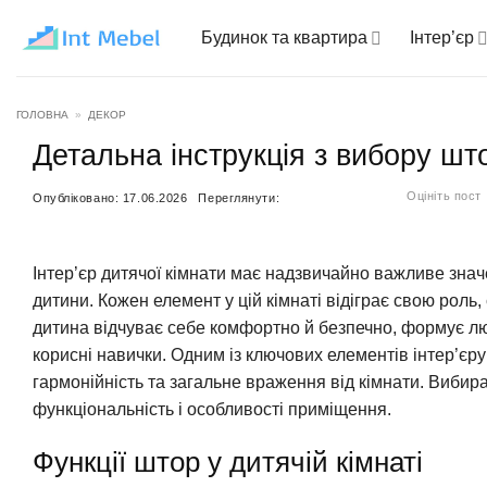
Пропустити
Будинок та квартира
Інтер’єр
ГОЛОВНА
»
ДЕКОР
Детальна інструкція з вибору шт
Оцініть пост
Опубліковано:
17.06.2026
Переглянути:
Інтер’єр дитячої кімнати має надзвичайно важливе зна
дитини. Кожен елемент у цій кімнаті відіграє свою роль
дитина відчуває себе комфортно й безпечно, формує л
корисні навички. Одним із ключових елементів інтер’єру
гармонійність та загальне враження від кімнати. Вибир
функціональність і особливості приміщення.
Функції штор у дитячій кімнаті