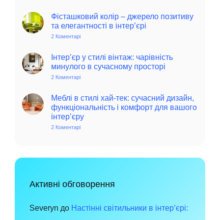
Колоритний
та
автентичний
Фісташковий колір – джерело позитиву
колониальний
та елегантності в інтер’єрі
стиль
в
2 Коментарі
до
інтер’єрі:
Фісташковий
історія,
колір
особливості
–
Інтер’єр у стилі вінтаж: чарівність
та
джерело
минулого в сучасному просторі
поради
позитиву
для
та
2 Коментарі
до
сучасного
елегантності
Інтер’єр
дому
в
у
інтер’єрі
стилі
Меблі в стилі хай-тек: сучасний дизайн,
вінтаж:
функціональність і комфорт для вашого
чарівність
інтер’єру
минулого
в
2 Коментарі
до
сучасному
Меблі
просторі
в
стилі
хай-
тек:
сучасний
дизайн,
функціональність
Активні обговорення
і
комфорт
для
вашого
Severyn
до
Настінні світильники в інтер’єрі:
інтер’єру