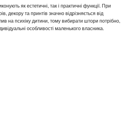
конують як естетичні, так і практичні функції. При
в, декору та принтів значно відрізняється від
ив на психіку дитини, тому вибирати штори потрібно,
ндивідуальні особливості маленького власника.