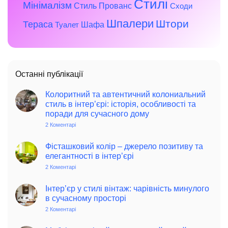
Стилі
Мінімалізм
Стиль Прованс
Сходи
Шпалери
Штори
Тераса
Шафа
Туалет
Останні публікації
Колоритний та автентичний колониальний
стиль в інтер’єрі: історія, особливості та
поради для сучасного дому
2 Коментарі
до
Колоритний
та
автентичний
Фісташковий колір – джерело позитиву та
колониальний
елегантності в інтер’єрі
стиль
в
2 Коментарі
до
інтер’єрі:
Фісташковий
історія,
колір
особливості
–
Інтер’єр у стилі вінтаж: чарівність минулого
та
джерело
в сучасному просторі
поради
позитиву
для
та
2 Коментарі
до
сучасного
елегантності
Інтер’єр
дому
в
у
інтер’єрі