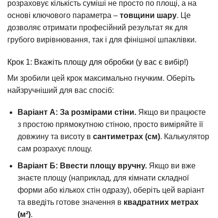
розраховує кількість суміші не просто по площі, а на
основі ключового параметра –
товщини шару
. Це
дозволяє отримати професійний результат як для
грубого вирівнювання, так і для фінішної шпаклівки.
Крок 1: Вкажіть площу для обробки (у вас є вибір!)
Ми зробили цей крок максимально гнучким. Оберіть
найзручніший для вас спосіб:
Варіант А: За розмірами стіни.
Якщо ви працюєте
з простою прямокутною стіною, просто виміряйте її
довжину та висоту в
сантиметрах (см)
. Калькулятор
сам розрахує площу.
Варіант Б: Ввести площу вручну.
Якщо ви вже
знаєте площу (наприклад, для кімнати складної
форми або кількох стін одразу), оберіть цей варіант
та введіть готове значення в
квадратних метрах
(м²)
.