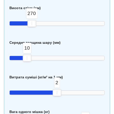
Висота стіни (см)
270
Середня товщина шару (мм)
10
Витрата суміші (кг/м² на 1 мм)
2
Вага одного мішка (кг)