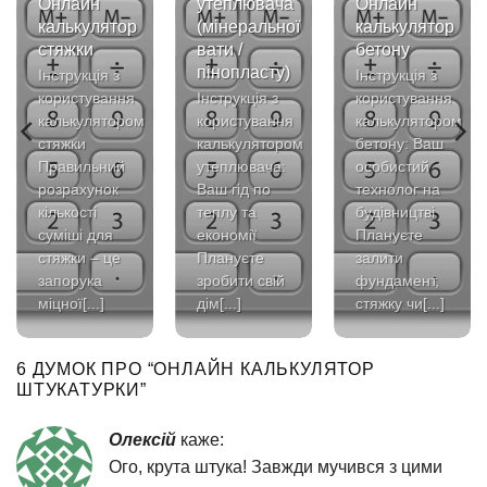
Онлайн
утеплювача
Онлайн
калькулятор
(мінеральної
калькулятор
стяжки
вати /
бетону
пінопласту)
Інструкція з
Інструкція з
користування
Інструкція з
користування
калькулятором
користування
калькулятором
стяжки
калькулятором
бетону: Ваш
Правильний
утеплювача:
особистий
розрахунок
Ваш гід по
технолог на
кількості
теплу та
будівництві
суміші для
економії
Плануєте
стяжки – це
Плануєте
залити
запорука
зробити свій
фундамент,
міцної[...]
дім[...]
стяжку чи[...]
6 ДУМОК ПРО “
ОНЛАЙН КАЛЬКУЛЯТОР
ШТУКАТУРКИ
”
Олексій
каже:
Ого, крута штука! Завжди мучився з цими