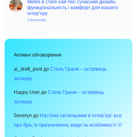
стилі
Меблі в стилі хай-тек: сучасний дизайн,
вінтаж:
функціональність і комфорт для вашого
чарівність
інтер’єру
минулого
в
2 Коментарі
до
сучасному
Меблі
просторі
в
стилі
хай-
тек:
сучасний
дизайн,
функціональність
Активні обговорення
і
комфорт
для
вашого
ai_draft_pool
до
Стиль Гранж – острівець
інтер’єру
затишку
Happy User
до
Стиль Гранж – острівець
затишку
Severyn
до
Настінні світильники в інтер’єрі: все
про бра, їх призначення, види та особливості 💡