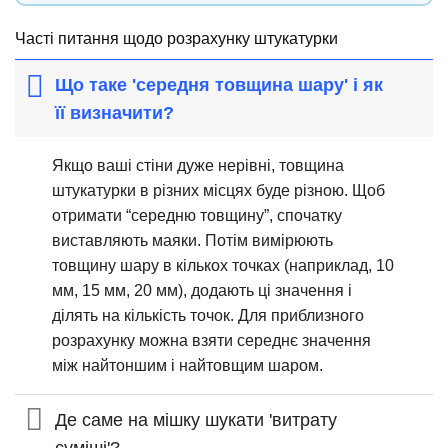
Часті питання щодо розрахунку штукатурки
Що таке 'середня товщина шару' і як
її визначити?
Якщо ваші стіни дуже нерівні, товщина
штукатурки в різних місцях буде різною. Щоб
отримати “середню товщину”, спочатку
виставляють маяки. Потім вимірюють
товщину шару в кількох точках (наприклад, 10
мм, 15 мм, 20 мм), додають ці значення і
ділять на кількість точок. Для приблизного
розрахунку можна взяти середнє значення
між найтоншим і найтовщим шаром.
Де саме на мішку шукати 'витрату
суміші'?