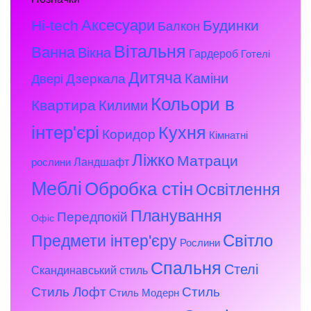
Аксесуари
Hi-tech
Будинки
Балкон
Вітальня
Ванна
Вікна
Гардероб
Готелі
Дитяча
Каміни
Дзеркала
Двері
Кольори в
Квартира
Килими
інтер'єрі
Кухня
Коридор
Кімнатні
Ліжко
Матраци
Ландшафт
рослини
Меблі
Обробка стін
Освітлення
Планування
Передпокій
Офіс
Предмети інтер'єру
Світло
Рослини
Спальня
Стелі
Скандинавський стиль
Стиль Лофт
Стиль
Стиль Модерн