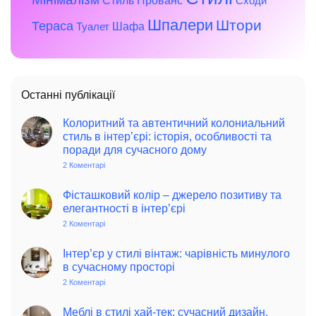
Стиль Прованс
Сходи
Шпалери
Штори
Тераса
Шафа
Туалет
Останні публікації
Колоритний та автентичний колониальний
стиль в інтер’єрі: історія, особливості та
поради для сучасного дому
2 Коментарі
до
Колоритний
та
автентичний
Фісташковий колір – джерело позитиву та
колониальний
елегантності в інтер’єрі
стиль
в
2 Коментарі
до
інтер’єрі:
Фісташковий
історія,
колір
особливості
–
Інтер’єр у стилі вінтаж: чарівність минулого
та
джерело
в сучасному просторі
поради
позитиву
для
та
2 Коментарі
до
сучасного
елегантності
Інтер’єр
дому
в
у
інтер’єрі
стилі
Меблі в стилі хай-тек: сучасний дизайн,