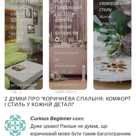
повний гід з
А до Я.
сервірування
поєднань,
Покроковий
столу
стилів та
гід, 100+
Життя
50+ фото.
фото та
сучасної
поради
Фісташковий
людини
флористів
колір в
перебуває у
💍
інтер’єрі
постійному
житлових
Весілля
русі, що
приміщень
відноситься
призводить
зустрічається
до
до нестачі
часто. Всі
унікальних
часу. Всі
його відтінки
подій, які
звикли
є
пишно
вживати[...]
актуальними
святкуються
і в[...]
один раз у
житті. Це
2 ДУМКИ ПРО “
КОРИЧНЕВА СПАЛЬНЯ: КОМФОРТ
день,
І СТИЛЬ У КОЖНІЙ ДЕТАЛІ
”
коли[...]
Curious Beginner
каже:
Дуже цікаво! Раніше не думав, що
коричневий може бути таким багатогранним