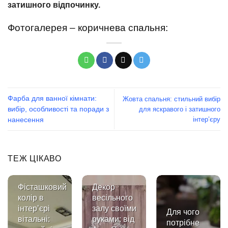
затишного відпочинку.
Фотогалерея – коричнева спальня:
Фарба для ванної кімнати:
Жовта спальня: стильний вибір
для яскравого і затишного
вибір, особливості та поради з
інтер’єру
нанесення
ТЕЖ ЦІКАВО
Фісташковий
Декор
колір в
весільного
інтер’єрі
залу своїми
Для чого
вітальні:
руками: від
потрібне