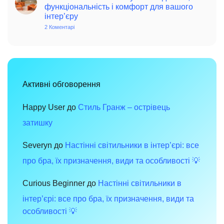
вінтаж:
функціональність і комфорт для вашого
чарівність
інтер’єру
минулого
в
2 Коментарі
до
сучасному
Меблі
просторі
в
стилі
хай-
тек:
сучасний
дизайн,
функціональність
Активні обговорення
і
комфорт
для
вашого
Happy User
до
Стиль Гранж – острівець
інтер’єру
затишку
Severyn
до
Настінні світильники в інтер’єрі: все
про бра, їх призначення, види та особливості 💡
Curious Beginner
до
Настінні світильники в
інтер’єрі: все про бра, їх призначення, види та
особливості 💡