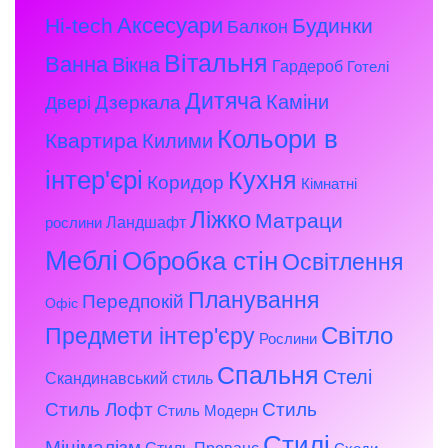
Аксесуари
Hi-tech
Будинки
Балкон
Вітальня
Ванна
Вікна
Гардероб
Готелі
Дитяча
Каміни
Дзеркала
Двері
Кольори в
Квартира
Килими
інтер'єрі
Кухня
Коридор
Кімнатні
Ліжко
Матраци
Ландшафт
рослини
Меблі
Обробка стін
Освітлення
Планування
Передпокій
Офіс
Предмети інтер'єру
Світло
Рослини
Спальня
Стелі
Скандинавський стиль
Стиль Лофт
Стиль
Стиль Модерн
Стилі
Мінімалізм