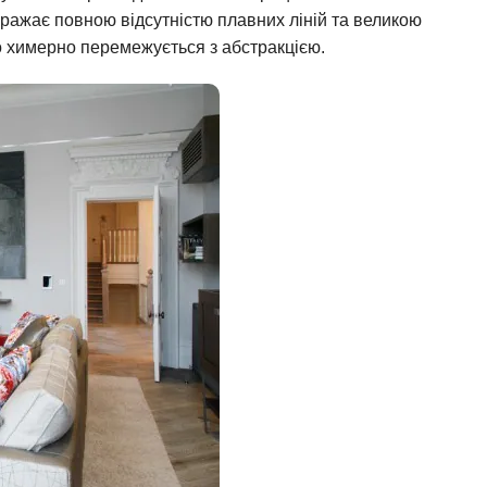
 вражає повною відсутністю плавних ліній та великою
 що химерно перемежується з абстракцією.