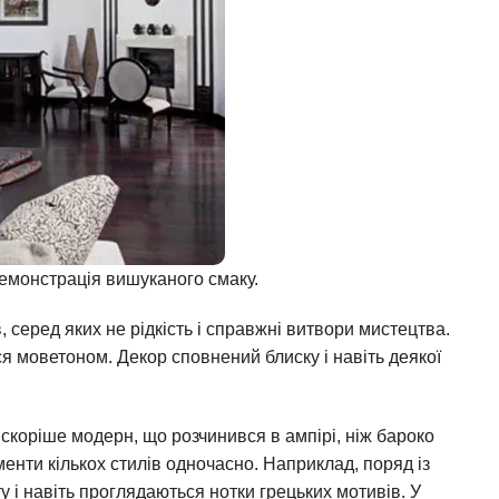
 демонстрація вишуканого смаку.
, серед яких не рідкість і справжні витвори мистецтва.
ься моветоном. Декор сповнений блиску і навіть деякої
скоріше модерн, що розчинився в ампірі, ніж бароко
менти кількох стилів одночасно. Наприклад, поряд із
у і навіть проглядаються нотки грецьких мотивів. У