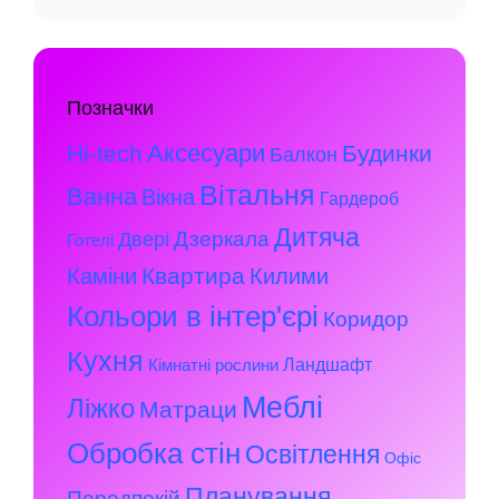
Позначки
Аксесуари
Hi-tech
Будинки
Балкон
Вітальня
Ванна
Вікна
Гардероб
Дитяча
Дзеркала
Двері
Готелі
Квартира
Каміни
Килими
Кольори в інтер'єрі
Коридор
Кухня
Ландшафт
Кімнатні рослини
Меблі
Ліжко
Матраци
Обробка стін
Освітлення
Офіс
Планування
Передпокій