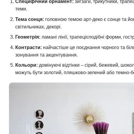
Специфічний орнамент:
зигзаги, трикутники, трапец
теми.
Тема сонця:
головною темою арт-деко є сонце та йог
світильниках, декорі.
Геометрія:
ламані лінії, трапецієподібні форми, гостр
Контрасти:
найчастіше це поєднання чорного та білог
зонування та акцентування.
Кольори:
домінуючі відтінки – сірий, бежевий, шоко
можуть бути золотий, пляшково-зелений або темно-б