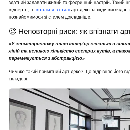
здатний задавати живий та феєричний настрій. Такий інт
відверто, то
вітальня в стилі
арт-деко завжди виглядає 
познайомимося зі стилем докладніше.
🧐 Неповторні риси: як впізнати ар
«У геометричному плані інтер’єр вітальні в сти
ліній та великою кількістю гострих кутів, а так
перемежується з абстракцією»
Чим же такий примітний арт-деко? Що відрізняє його ві
складові.