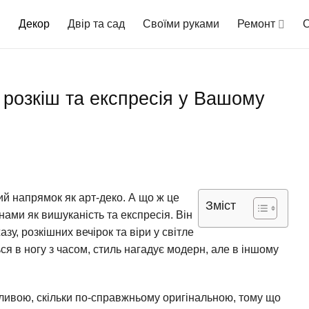
Декор
Двір та сад
Своїми руками
Ремонт
О
, розкіш та експресія у Вашому
ий напрямок як арт-деко. А що ж це
Зміст
ами як вишуканість та експресія. Він
азу, розкішних вечірок та віри у світле
ся в ногу з часом, стиль нагадує модерн, але в іншому
ливою, скільки по-справжньому оригінальною, тому що