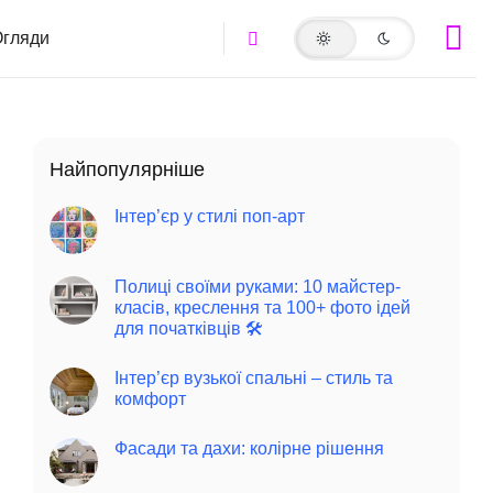
гляди
Найпопулярніше
Інтер’єр у стилі поп-арт
Полиці своїми руками: 10 майстер-
класів, креслення та 100+ фото ідей
для початківців 🛠️
Інтер’єр вузької спальні – стиль та
комфорт
Фасади та дахи: колірне рішення