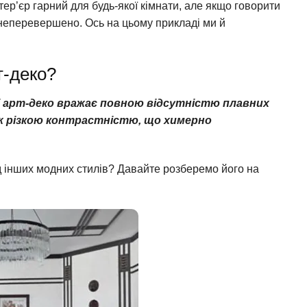
ер’єр гарний для будь-якої кімнати, але якщо говорити
неперевершено. Ось на цьому прикладі ми й
т-деко?
лі арт-деко вражає повною відсутністю плавних
ож різкою контрастністю, що химерно
д інших модних стилів? Давайте розберемо його на