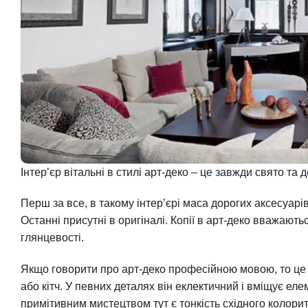
Інтер’єр вітальні в стилі арт-деко – це завжди свято та
Перш за все, в такому інтер’єрі маса дорогих аксесуарів
Останні присутні в оригіналі. Копії в арт-деко вважают
глянцевості.
Якщо говорити про арт-деко професійною мовою, то це 
або кітч. У певних деталях він еклектичний і вміщує еле
примітивним мистецтвом тут є тонкість східного колорит