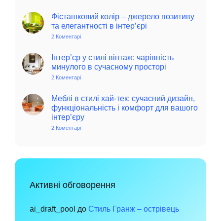
Колоритний
та
автентичний
Фісташковий колір – джерело позитиву
колониальний
та елегантності в інтер’єрі
стиль
в
2 Коментарі
до
інтер’єрі:
Фісташковий
історія,
колір
особливості
–
Інтер’єр у стилі вінтаж: чарівність
та
джерело
минулого в сучасному просторі
поради
позитиву
для
та
2 Коментарі
до
сучасного
елегантності
Інтер’єр
дому
в
у
інтер’єрі
стилі
Меблі в стилі хай-тек: сучасний дизайн,
вінтаж:
функціональність і комфорт для вашого
чарівність
інтер’єру
минулого
в
2 Коментарі
до
сучасному
Меблі
просторі
в
стилі
хай-
тек:
сучасний
дизайн,
функціональність
Активні обговорення
і
комфорт
для
вашого
ai_draft_pool
до
Стиль Гранж – острівець
інтер’єру