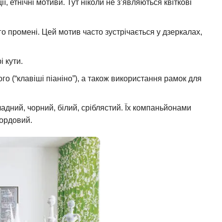
ії, етнічні мотиви. Тут ніколи не з’являються квіткові
о промені. Цей мотив часто зустрічається у дзеркалах,
і кути.
о (“клавіші піаніно”), а також використання рамок для
ладний, чорний, білий, сріблястий. Їх компаньйонами
ордовий.