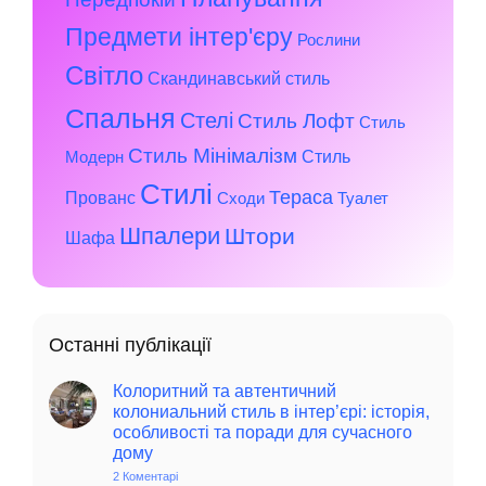
Предмети інтер'єру
Рослини
Світло
Скандинавський стиль
Спальня
Стелі
Стиль Лофт
Стиль
Стиль Мінімалізм
Стиль
Модерн
Стилі
Тераса
Прованс
Сходи
Туалет
Шпалери
Штори
Шафа
Останні публікації
Колоритний та автентичний
колониальний стиль в інтер’єрі: історія,
особливості та поради для сучасного
дому
2 Коментарі
до