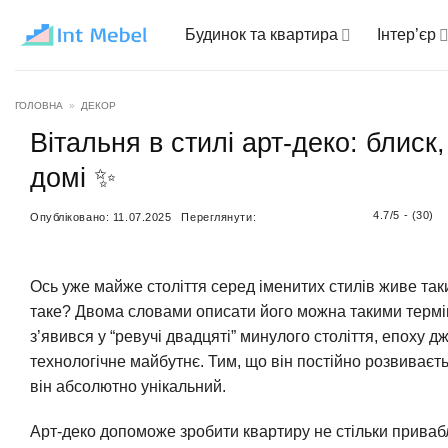
Пропустити
Будинок та квартира
Інтер’єр
ГОЛОВНА
»
ДЕКОР
Вітальня в стилі арт-деко: блиск
домі ✨
4.7/5 - (30)
Опубліковано:
11.07.2025
Переглянути:
Ось уже майже століття серед іменитих стилів живе так
таке? Двома словами описати його можна такими термін
з’явився у “ревучі двадцяті” минулого століття, епоху дж
технологічне майбутнє. Тим, що він постійно розвиваєть
він абсолютно унікальний.
Арт-деко допоможе зробити квартиру не стільки приваб