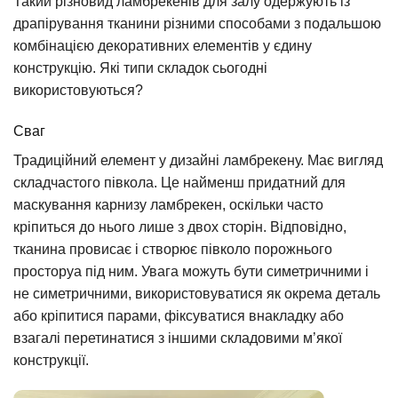
Такий різновид ламбрекенів для залу одержують із
драпірування тканини різними способами з подальшою
комбінацією декоративних елементів у єдину
конструкцію. Які типи складок сьогодні
використовуються?
Сваг
Традиційний елемент у дизайні ламбрекену. Має вигляд
складчастого півкола. Це найменш придатний для
маскування карнизу ламбрекен, оскільки часто
кріпиться до нього лише з двох сторін. Відповідно,
тканина провисає і створює півколо порожнього
просторуа під ним. Увага можуть бути симетричними і
не симетричними, використовуватися як окрема деталь
або кріпитися парами, фіксуватися внакладку або
взагалі перетинатися з іншими складовими м’якої
конструкції.