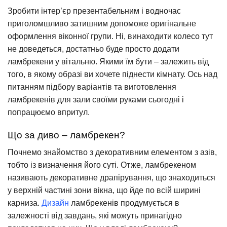
Зробити інтер’єр презентабельним і водночас
приголомшливо затишним допоможе оригінальне
оформлення віконної групи. Ні, винаходити колесо тут
не доведеться, достатньо буде просто додати
ламбрекени у вітальню. Якими їм бути – залежить від
того, в якому образі ви хочете піднести кімнату. Ось над
питанням підбору варіантів та виготовлення
ламбрекенів для зали своїми руками сьогодні і
попрацюємо впритул.
Що за диво – ламбрекен?
Почнемо знайомство з декоративним елементом з азів,
тобто із визначення його суті. Отже, ламбрекеном
називають декоративне драпірування, що знаходиться
у верхній частині зони вікна, що йде по всій ширині
карниза.
Дизайн
ламбрекенів продумується в
залежності від завдань, які можуть принагідно