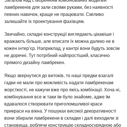
Загалом над створенням комбінованих моделей
ламбрекенів для зали своїми руками, без наявності
певних навичок, краще не працювати. Сміливо
залишайте їх проектування фахівцям.
Звичайно, складні конструкції виглядають цікавіше і
вражають більше, але вписати їх можна далеко не в
кожен інтер’єр. Наприклад, у кантрі вони будуть зовсім
не доречні. Тут потрібний найпростіший, класично
прямого дизайну ламбрекен.
Якщо звернутися до витоків, то наші предки взагалі
гадки не мали про можливість надати ламбрекенам
жорсткості, не кажучи вже про якісь комбінації. Хоча ні,
комбінування все ж таки їм було знайоме, адже їм
вдавалося створювати приголомшливої ​​краси
прикраси на вікна. У пошуках високої декоративності
вони збирали ламбрекени в складки і далі виходили зі
становища, роблячи конструкцію складносурядною або