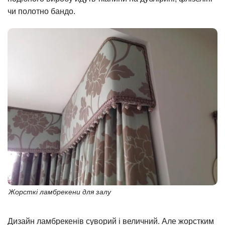
чи полотно бандо.
Жорсткі ламбрекени для залу
Дизайн ламбрекенів суворий і величний. Але жорстким