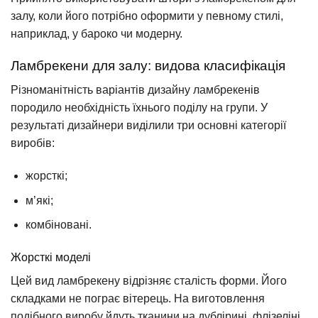
залу, коли його потрібно оформити у певному стилі,
наприклад, у бароко чи модерну.
Ламбрекени для залу: видова класифікація
Різноманітність варіантів дизайну ламбрекенів
породило необхідність їхнього поділу на групи. У
результаті дизайнери виділили три основні категорії
виробів:
жорсткі;
м’які;
комбіновані.
Жорсткі моделі
Цей вид ламбрекену відрізняє сталість форми. Його
складками не пограє вітерець. На виготовлення
подібного виробу йдуть тканини на дублірині, флізеліні