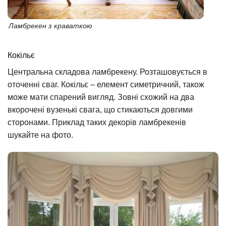
Ламбрекен з краваткою
Кокільє
Центральна складова ламбрекену. Розташовується в
оточенні сваг. Кокільє – елемент симетричний, також
може мати спарений вигляд. Зовні схожий на два
вкорочені вузенькі свага, що стикаються довгими
сторонами. Приклад таких декорів ламбрекенів
шукайте на фото.