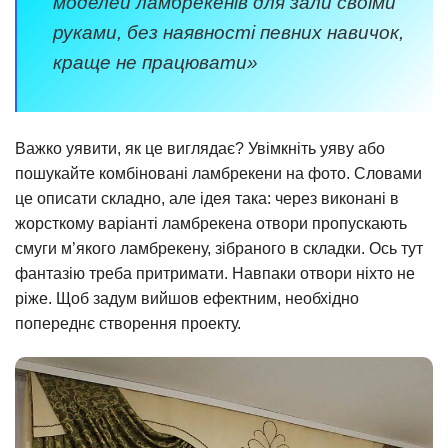
моделей ламбрекенів для зали своїми
руками, без наявності певних навичок,
краще не працювати»
Важко уявити, як це виглядає? Увімкніть уяву або
пошукайте комбіновані ламбрекени на фото. Словами
це описати складно, але ідея така: через виконані в
жорсткому варіанті ламбрекена отвори пропускають
смуги м’якого ламбрекену, зібраного в складки. Ось тут
фантазію треба притримати. Навпаки отвори ніхто не
ріже. Щоб задум вийшов ефектним, необхідно
попереднє створення проекту.