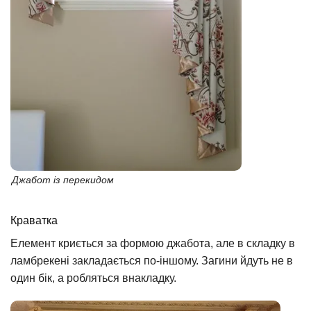
Джабот із перекидом
Краватка
Елемент криється за формою джабота, але в складку в
ламбрекені закладається по-іншому. Загини йдуть не в
один бік, а робляться внакладку.