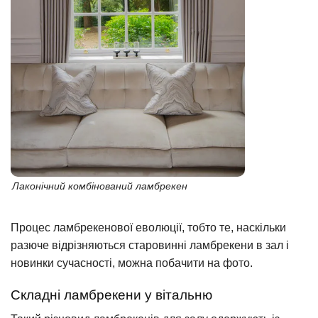
Лаконічний комбінований ламбрекен
Процес ламбрекенової еволюції, тобто те, наскільки
разюче відрізняються старовинні ламбрекени в зал і
новинки сучасності, можна побачити на фото.
Складні ламбрекени у вітальню