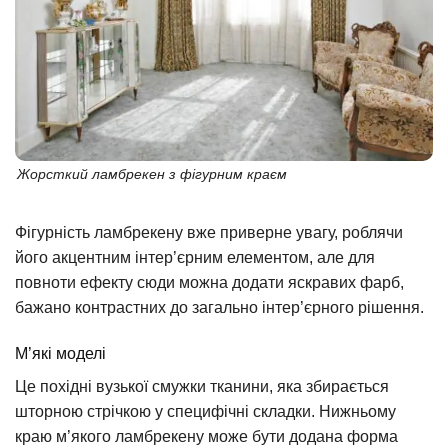
Жорсткий ламбрекен з фігурним краєм
Фігурність ламбрекену вже приверне увагу, роблячи
його акцентним інтер’єрним елементом, але для
повноти ефекту сюди можна додати яскравих фарб,
бажано контрастних до загально інтер’єрного рішення.
М’які моделі
Це похідні вузької смужки тканини, яка збирається
шторною стрічкою у специфічні складки. Нижньому
краю м’якого ламбрекену може бути додана форма