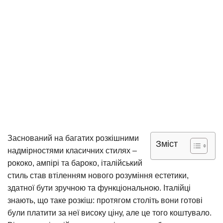
Заснований на багатих розкішними
Зміст
надмірностями класичних стилях –
рококо, ампірі та бароко, італійський
стиль став втіленням нового розуміння естетики,
здатної бути зручною та функціональною.
Італійці
знають, що таке розкіш: протягом століть вони готові
були платити за неї високу ціну, але це того коштувало.