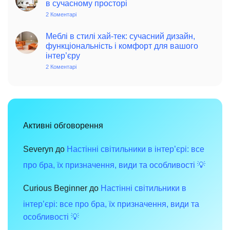
в сучасному просторі
поради
позитиву
для
та
2 Коментарі
до
сучасного
елегантності
Інтер’єр
дому
в
у
інтер’єрі
стилі
Меблі в стилі хай-тек: сучасний дизайн,
вінтаж:
функціональність і комфорт для вашого
чарівність
інтер’єру
минулого
в
2 Коментарі
до
сучасному
Меблі
просторі
в
стилі
хай-
тек:
сучасний
дизайн,
функціональність
Активні обговорення
і
комфорт
для
вашого
Severyn
до
Настінні світильники в інтер’єрі: все
інтер’єру
про бра, їх призначення, види та особливості 💡
Curious Beginner
до
Настінні світильники в
інтер’єрі: все про бра, їх призначення, види та
особливості 💡