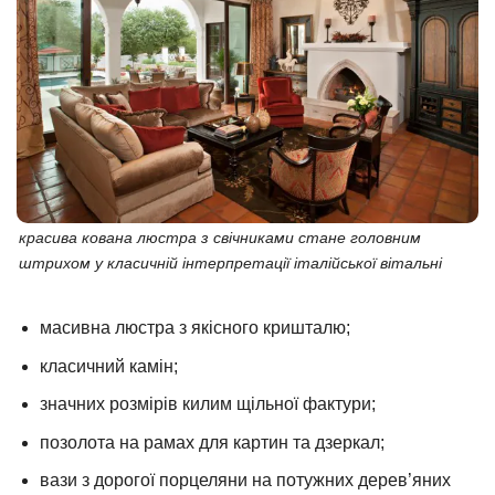
красива кована люстра з свічниками стане головним
штрихом у класичній інтерпретації італійської вітальні
масивна люстра з якісного кришталю;
класичний камін;
значних розмірів килим щільної фактури;
позолота на рамах для картин та дзеркал;
вази з дорогої порцеляни на потужних дерев’яних