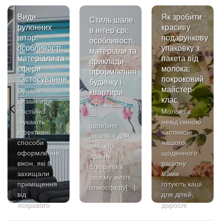
Види
Як зробити
Стиль шале
рулонних
красиву
в інтер’єрі:
штор:
подарункову
особливості,
особливості,
упаковку з
матеріали та
матеріали та
пакета від
приклади
сфери
молока:
оформлення
застосування
покроковий
будинку і
майстер-
Сучасні
квартири
клас
дизайнери
Стиль шале
постійно
Молоко є
— це
шукають
невід’ємною
ідеальне
ефективні
частиною
рішення для
способи
нашого
тих, хто
оформлення
щоденного
прагне
вікон, які б
раціону:
створити в
захищали
мами
своєму житлі
приміщення
готують каші
атмосферу[...]
від
для дітей,
яскравого
дорослі
сонячного[...]
додають