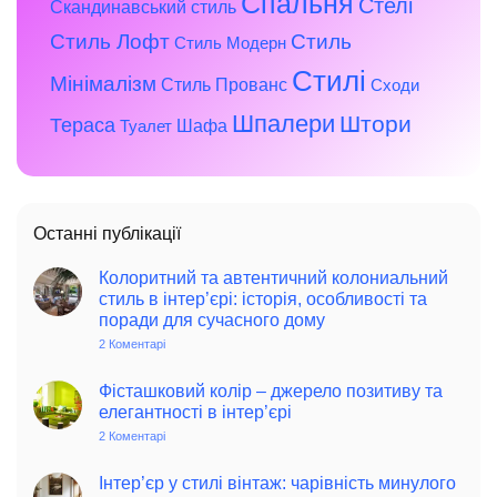
Спальня
Стелі
Скандинавський стиль
Стиль Лофт
Стиль
Стиль Модерн
Стилі
Мінімалізм
Стиль Прованс
Сходи
Шпалери
Штори
Тераса
Шафа
Туалет
Останні публікації
Колоритний та автентичний колониальний
стиль в інтер’єрі: історія, особливості та
поради для сучасного дому
2 Коментарі
до
Колоритний
та
автентичний
Фісташковий колір – джерело позитиву та
колониальний
елегантності в інтер’єрі
стиль
в
2 Коментарі
до
інтер’єрі:
Фісташковий
історія,
колір
особливості
–
Інтер’єр у стилі вінтаж: чарівність минулого
та
джерело