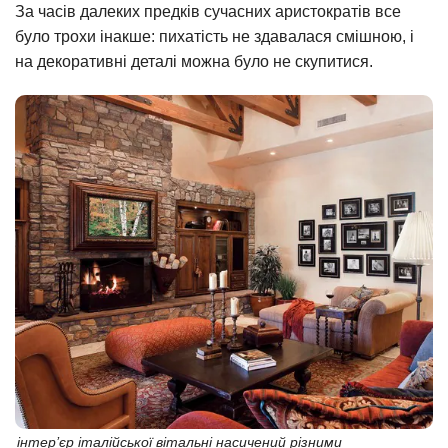
За часів далеких предків сучасних аристократів все
було трохи інакше: пихатість не здавалася смішною, і
на декоративні деталі можна було не скупитися.
інтер’єр італійської вітальні насичений різними