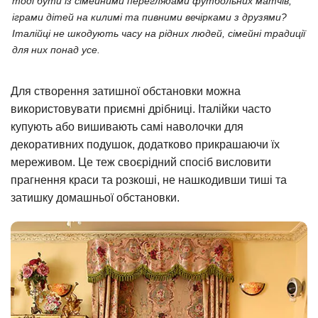
тоді бути із сімейними переглядами футбольних матчів,
іграми дітей на килимі та пивними вечірками з друзями?
Італійці не шкодують часу на рідних людей, сімейні традиції
для них понад усе.
Для створення затишної обстановки можна
використовувати приємні дрібниці. Італійки часто
купують або вишивають самі наволочки для
декоративних подушок, додатково прикрашаючи їх
мереживом. Це теж своєрідний спосіб висловити
прагнення краси та розкоші, не нашкодивши тиші та
затишку домашньої обстановки.