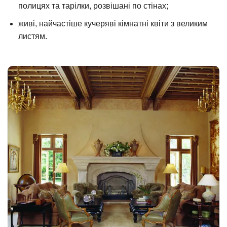
полицях та тарілки, розвішані по стінах;
живі, найчастіше кучеряві кімнатні квіти з великим
листям.