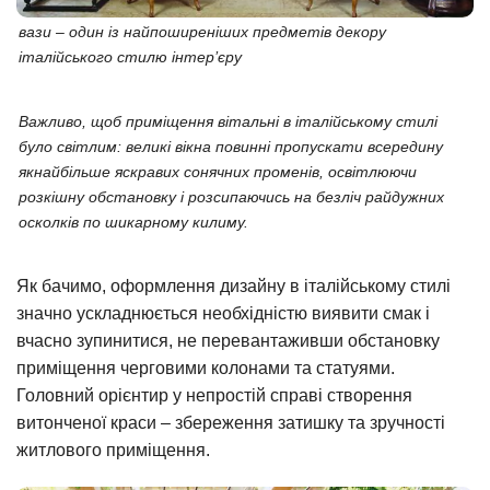
вази – один із найпоширеніших предметів декору
італійського стилю інтер’єру
Важливо, щоб приміщення вітальні в італійському стилі
було світлим: великі вікна повинні пропускати всередину
якнайбільше яскравих сонячних променів, освітлюючи
розкішну обстановку і розсипаючись на безліч райдужних
осколків по шикарному килиму.
Як бачимо, оформлення дизайну в італійському стилі
значно ускладнюється необхідністю виявити смак і
вчасно зупинитися, не перевантаживши обстановку
приміщення черговими колонами та статуями.
Головний орієнтир у непростій справі створення
витонченої краси – збереження затишку та зручності
житлового приміщення.