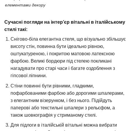
елементами декору
Сучасні погляди на інтер’єр вітальні в італійському
стилі такі:
Снігово-біла елегантна стеля, що візуально збільшує
висоту стін, повинна бути ідеально рівною,
оштукатуреною, і покритою матовою латексною
фарбою. Великі бордюри під стелею покликані
нагадувати про старі часи і багате оздоблення з
гіпсової ліпнини.
Стіни повинні бути рівними, гладкими,
пофарбованими фарбою або дорогими шпалерами,
з елегантним візерунком, і без нього. Підійдуть
паперові або текстильні шпалери з рельєфом, а
також шовкографія у стриманому стилі.
Для підлоги в італійській вітальні можна вибрати