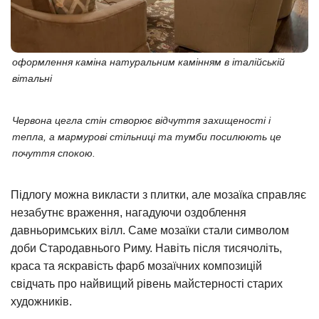
оформлення каміна натуральним камінням в італійській
вітальні
Червона цегла стін створює відчуття захищеності і
тепла, а мармурові стільниці та тумби посилюють це
почуття спокою.
Підлогу можна викласти з плитки, але мозаїка справляє
незабутнє враження, нагадуючи оздоблення
давньоримських вілл. Саме мозаїки стали символом
доби Стародавнього Риму. Навіть після тисячоліть,
краса та яскравість фарб мозаїчних композицій
свідчать про найвищий рівень майстерності старих
художників.