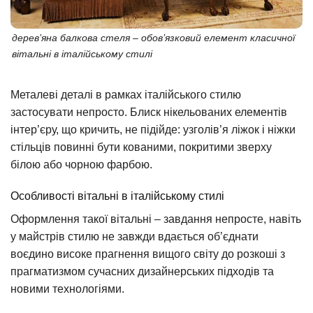
дерев’яна балкова стеля – обов’язковий елемент класичної
вітальні в італійському стилі
Металеві деталі в рамках італійського стилю
застосувати непросто. Блиск нікельованих елементів
інтер’єру, що кричить, не підійде: узголів’я ліжок і ніжки
стільців повинні бути кованими, покритими зверху
білою або чорною фарбою.
Особливості вітальні в італійському стилі
Оформлення такої вітальні – завдання непросте, навіть
у майстрів стилю не завжди вдається об’єднати
воєдино високе прагнення вищого світу до розкоші з
прагматизмом сучасних дизайнерських підходів та
новими технологіями.