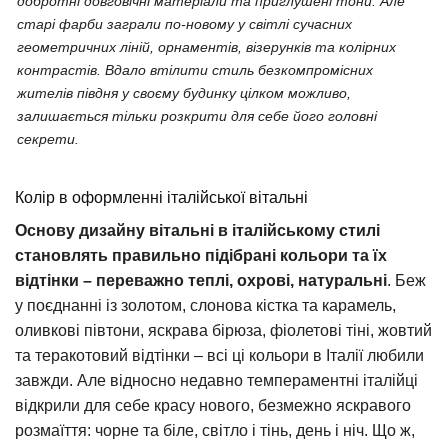
добротні довговічні матеріали та приглушені тони. Але
старі фарби заграли по-новому у світлі сучасних
геометричних ліній, орнаментів, візерунків та колірних
контрастів. Вдало втілити стиль безкомпромісних
жителів півдня у своєму будинку цілком можливо,
залишається тільки розкрити для себе його головні
секрети.
Колір в оформленні італійської вітальні
Основу дизайну вітальні в італійському стилі
становлять правильно підібрані кольори та їх
відтінки – переважно теплі, охрові, натуральні
. Беж
у поєднанні із золотом, слонова кістка та карамель,
оливкові півтони, яскрава бірюза, фіолетові тіні, жовтий
та теракотовий відтінки – всі ці кольори в Італії любили
завжди. Але відносно недавно темпераментні італійці
відкрили для себе красу нового, безмежно яскравого
розмаїття: чорне та біле, світло і тінь, день і ніч. Що ж,