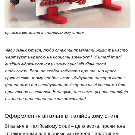
сучасна вітальня в італійському стилі
Часи змінюються, люди стають прагматичними та часто
жертвують красою на користь зручності. Жителі Італії
вигідно відрізняються у цьому сенсі від більшості
оточуючих. Вони не згодні забувати про те, що краса
врятує світ, тому продовжують будувати шикарні вілли з
фонтанами та вигадувати нові карнавальні костюми для
прогулянок святковою Венецією, але саме ця риса італійців
ніколи не перестане нас захоплювати!
Оформлення вітальні в італійському стилі
Вітальня в італійському стилі – це класика, прочитана
спадкоємцями давньоримської імперії з властивим