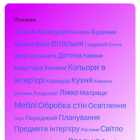
Позначки
Аксесуари
Hi-tech
Будинки
Балкон
Вітальня
Ванна
Вікна
Гардероб
Готелі
Дитяча
Каміни
Дзеркала
Двері
Кольори в
Квартира
Килими
інтер'єрі
Кухня
Коридор
Кімнатні
Ліжко
Матраци
Ландшафт
рослини
Меблі
Обробка стін
Освітлення
Планування
Передпокій
Офіс
Предмети інтер'єру
Світло
Рослини