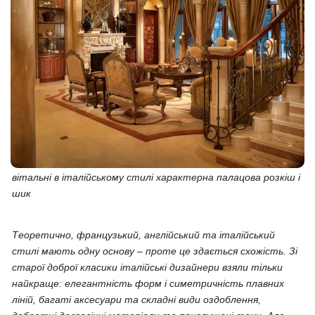
вітальні в італійському стилі характерна палацова розкіш і
шик
Теоретично, французький, англійський та італійський
стилі мають одну основу – проте це здається схожість. Зі
старої доброї класики італійські дизайнери взяли тільки
найкраще: елегантність форм і симетричність плавних
ліній, багаті аксесуари та складні види оздоблення,