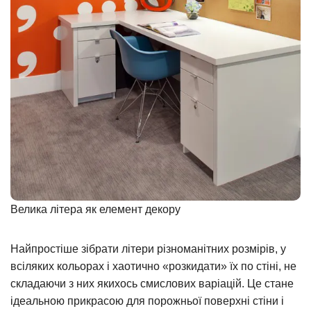
Велика літера як елемент декору
Найпростіше зібрати літери різноманітних розмірів, у
всіляких кольорах і хаотично «розкидати» їх по стіні, не
складаючи з них якихось смислових варіацій. Це стане
ідеальною прикрасою для порожньої поверхні стіни і