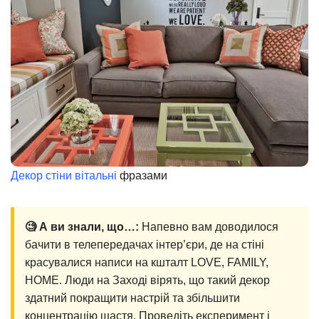
Декор стіни вітальні
фразами
🧐 А ви знали, що…:
Напевно вам доводилося
бачити в телепередачах інтер’єри, де на стіні
красувалися написи на кшталт LOVE, FAMILY,
HOME. Люди на Заході вірять, що такий декор
здатний покращити настрій та збільшити
концентрацію щастя. Проведіть експеримент і