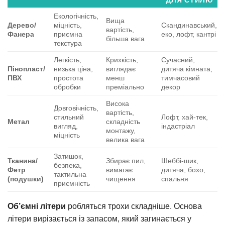
ДЛЯ СТИЛЮ
Екологічність,
Вища
Дерево/
міцність,
Скандинавський,
вартість,
Фанера
приємна
еко, лофт, кантрі
більша вага
текстура
Легкість,
Крихкість,
Сучасний,
Пінопласт/
низька ціна,
виглядає
дитяча кімната,
ПВХ
простота
менш
тимчасовий
обробки
преміально
декор
Висока
Довговічність,
вартість,
стильний
Лофт, хай-тек,
Метал
складність
вигляд,
індастріал
монтажу,
міцність
велика вага
Затишок,
Тканина/
Збирає пил,
Шеббі-шик,
безпека,
Фетр
вимагає
дитяча, бохо,
тактильна
(подушки)
чищення
спальня
приємність
Об’ємні літери
робляться трохи складніше. Основа
літери вирізається із запасом, який загинається у