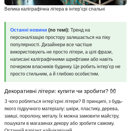
Велика каліграфічна літера в інтер’єрі спальні
Останні новини
(по темі):
Тренд на
персоналізацію простору залишається на піку
популярності. Дизайнери все частіше
використовують не просто літери, а цілі фрази,
написані каліграфічними шрифтами або навіть
почерком власників будинку. Це робить інтер’єр не
просто стильним, а й глибоко особистим.
Декоративні літери: купити чи зробити? 👐
З чого робляться інтер’єрні літери? В принципі, з будь-
якого підручного матеріалу: шкіри, пластику, дерева,
замші, поролону, металу. Їх можна замовити майстру,
пошукати в магазинах декору або зробити самому.
Останній варіант найцікавіший.