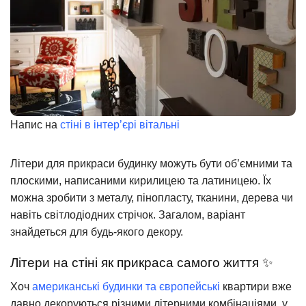
Напис на
стіні в інтер’єрі вітальні
Літери для прикраси будинку можуть бути об’ємними та
плоскими, написаними кирилицею та латиницею. Їх
можна зробити з металу, пінопласту, тканини, дерева чи
навіть світлодіодних стрічок. Загалом, варіант
знайдеться для будь-якого декору.
Літери на стіні як прикраса самого життя ✨
Хоч
американські будинки та європейські
квартири вже
давно декоруються різними літерними комбінаціями, у