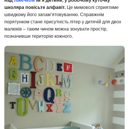
над
ліжечком
ім’я дитини, у робочому куточку
школяра повісьте алфавіт.
Це мимоволі сприятиме
швидкому його запам’ятовуванню. Справжнім
порятунком стане присутність літер у дитячій для двох
малюків – таким чином можна зонувати простір,
позначивши територію кожного.