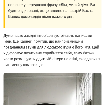
повісьте у передпокої фразу «Дім, милий дім». Ви
будете здивовані, як це вплине на настрій Вас та
Ваших домочадців після важкого дня.
Дуже часто західні інтер’єри зустрічають написами
імен. Ще Карнегі помітив, що найприємнішим
поєднанням звуків для людського вуха є його ім’я. Цей
хід формує позитивне сприйняття себе, тому батьки
часто розміщують у дитячій літери на стіні, складаючи з
них іменну композицію.