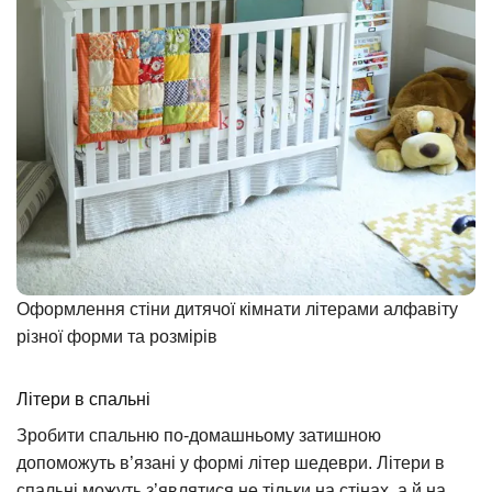
Оформлення стіни дитячої кімнати літерами алфавіту
різної форми та розмірів
Літери в спальні
Зробити спальню по-домашньому затишною
допоможуть в’язані у формі літер шедеври. Літери в
спальні можуть з’являтися не тільки на стінах, а й на