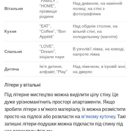
“FAMILY”,
Над диваном, на камінній
“HOME”,
Вітальня
полиці, на стіні з
прізвище
фотографіями
родини
“EAT”,
Над обіднім столом, на
Кухня
“Coffee”, “Bon
вільній стіні, на
Appétit”
холодильнику (магніти)
“LOVE”,
В узголів’ї ліжка, на комоді,
Спальня
“Dream”,
напроти ліжка
ініціали пари
Ім’я дитини,
Над ліжечком, в ігровій зоні,
Дитяча
алфавіт, “Play”
на дверях
Літери у вітальні
Під літерне мистецтво можна виділити цілу стіну. Це
дуже урізноманітнить просторі апартаменти. Якщо
зробити літери з м’якого матеріалу, їх можна розмістити
просто на підлозі або розкласти на
м’якому куточку
. Такі
затишні літери-подушки можна підкласти під спину під