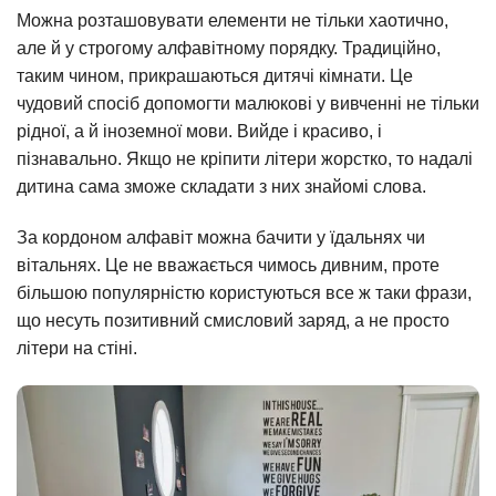
Можна розташовувати елементи не тільки хаотично,
але й у строгому алфавітному порядку. Традиційно,
таким чином, прикрашаються дитячі кімнати. Це
чудовий спосіб допомогти малюкові у вивченні не тільки
рідної, а й іноземної мови. Вийде і красиво, і
пізнавально. Якщо не кріпити літери жорстко, то надалі
дитина сама зможе складати з них знайомі слова.
За кордоном алфавіт можна бачити у їдальнях чи
вітальнях. Це не вважається чимось дивним, проте
більшою популярністю користуються все ж таки фрази,
що несуть позитивний смисловий заряд, а не просто
літери на стіні.