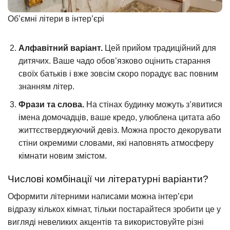
Об’ємні літери в інтер’єрі
Алфавітний варіант.
Цей прийом традиційний для
дитячих. Ваше чадо обов’язково оцінить старання
своїх батьків і вже зовсім скоро порадує вас повним
знанням літер.
Фрази та слова.
На стінах будинку можуть з’явитися
імена домочадців, ваше кредо, улюблена цитата або
життєстверджуючий девіз. Можна просто декорувати
стіни окремими словами, які наповнять атмосферу
кімнати новим змістом.
Числові комбінації чи літературні варіанти?
Оформити літерними написами можна інтер’єри
відразу кількох кімнат, тільки постарайтеся зробити це у
вигляді невеликих акцентів та використовуйте різні