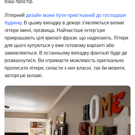
Ваш простір.
Літерний
дизайн може бути прив’язаний до господаря
будинку
. В цьому випадку в декорі з’являються великі
літери імені, прізвища. Найчастіше інтер’єри
прикрашають цілі крилаті фрази, що надихають. Літери
для цього купуються у вже готовому варіанті або
замовляються. В останньому випадку фантазії буде де
розмахнутися. Ви отримаєте можливість оригінально
прописати літери, скласти з них власні, так би мовити,
авторські колажі.