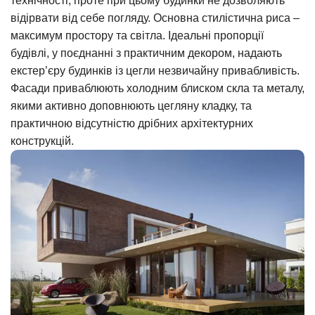
технічності, проте при цьому будинки не дозволяють
відірвати від себе погляду. Основна стилістична риса –
максимум простору та світла. Ідеальні пропорції
будівлі, у поєднанні з практичним декором, надають
екстер’єру будинків із цегли незвичайну привабливість.
Фасади приваблюють холодним блиском скла та металу,
якими активно доповнюють цегляну кладку, та
практичною відсутністю дрібних архітектурних
конструкцій.