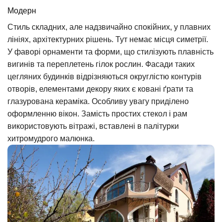
Модерн
Стиль складних, але надзвичайно спокійних, у плавних
лініях, архітектурних рішень. Тут немає місця симетрії.
У фаворі орнаменти та форми, що стилізують плавність
вигинів та переплетень гілок рослин. Фасади таких
цегляних будинків відрізняються округлістю контурів
отворів, елементами декору яких є ковані ґрати та
глазурована кераміка. Особливу увагу приділено
оформленню вікон. Замість простих стекол і рам
використовують вітражі, вставлені в палітурки
хитромудрого малюнка.