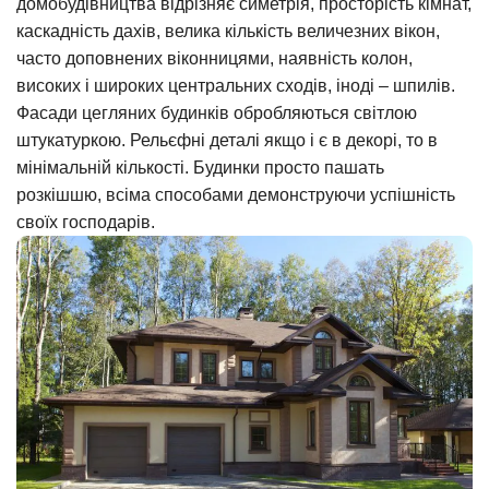
домобудівництва відрізняє симетрія, просторість кімнат,
каскадність дахів, велика кількість величезних вікон,
часто доповнених віконницями, наявність колон,
високих і широких центральних сходів, іноді – шпилів.
Фасади цегляних будинків обробляються світлою
штукатуркою. Рельєфні деталі якщо і є в декорі, то в
мінімальній кількості. Будинки просто пашать
розкішшю, всіма способами демонструючи успішність
своїх господарів.