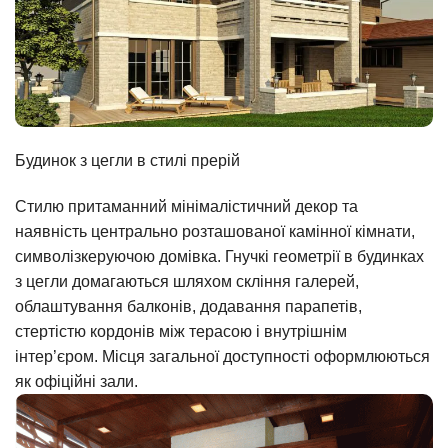
Будинок з цегли в стилі прерій
Стилю притаманний мінімалістичний декор та
наявність центрально розташованої камінної кімнати,
символізкеруючою домівка. Гнучкі геометрії в будинках
з цегли домагаються шляхом скління галерей,
облаштування балконів, додавання парапетів,
стертістю кордонів між терасою і внутрішнім
інтер’єром. Місця загальної доступності оформлюються
як офіційні зали.