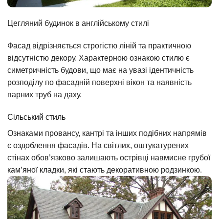
Цегляний будинок в англійському стилі
Фасад відрізняється строгістю ліній та практичною
відсутністю декору. Характерною ознакою стилю є
симетричність будови, що має на увазі ідентичність
розподілу по фасадній поверхні вікон та наявність
парних труб на даху.
Сільський стиль
Ознаками провансу, кантрі та інших подібних напрямів
є оздоблення фасадів. На світлих, оштукатурених
стінах обов’язково залишають острівці навмисне грубої
кам’яної кладки, які стають декоративною родзинкою.