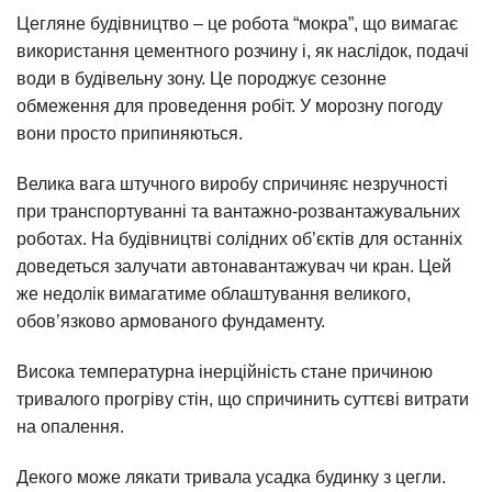
Цегляне будівництво – це робота “мокра”, що вимагає
використання цементного розчину і, як наслідок, подачі
води в будівельну зону. Це породжує сезонне
обмеження для проведення робіт. У морозну погоду
вони просто припиняються.
Велика вага штучного виробу спричиняє незручності
при транспортуванні та вантажно-розвантажувальних
роботах. На будівництві солідних об’єктів для останніх
доведеться залучати автонавантажувач чи кран. Цей
же недолік вимагатиме облаштування великого,
обов’язково армованого фундаменту.
Висока температурна інерційність стане причиною
тривалого прогріву стін, що спричинить суттєві витрати
на опалення.
Декого може лякати тривала усадка будинку з цегли.