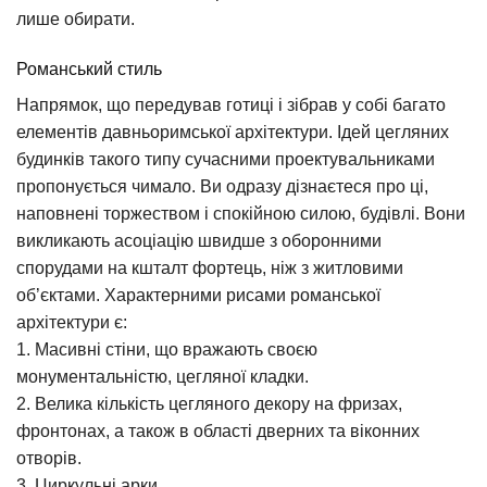
лише обирати.
Романський стиль
Напрямок, що передував готиці і зібрав у собі багато
елементів давньоримської архітектури. Ідей цегляних
будинків такого типу сучасними проектувальниками
пропонується чимало. Ви одразу дізнаєтеся про ці,
наповнені торжеством і спокійною силою, будівлі. Вони
викликають асоціацію швидше з оборонними
спорудами на кшталт фортець, ніж з житловими
об’єктами. Характерними рисами романської
архітектури є:
1. Масивні стіни, що вражають своєю
монументальністю, цегляної кладки.
2. Велика кількість цегляного декору на фризах,
фронтонах, а також в області дверних та віконних
отворів.
3. Циркульні арки.