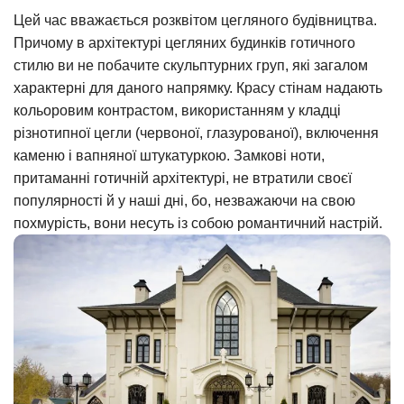
Цей час вважається розквітом цегляного будівництва.
Причому в архітектурі цегляних будинків готичного
стилю ви не побачите скульптурних груп, які загалом
характерні для даного напрямку. Красу стінам надають
кольоровим контрастом, використанням у кладці
різнотипної цегли (червоної, глазурованої), включення
каменю і вапняної штукатуркою. Замкові ноти,
притаманні готичній архітектурі, не втратили своєї
популярності й у наші дні, бо, незважаючи на свою
похмурість, вони несуть із собою романтичний настрій.