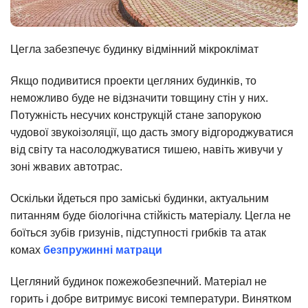
Цегла забезпечує будинку відмінний мікроклімат
Якщо подивитися проекти цегляних будинків, то
неможливо буде не відзначити товщину стін у них.
Потужність несучих конструкцій стане запорукою
чудової звукоізоляції, що дасть змогу відгороджуватися
від світу та насолоджуватися тишею, навіть живучи у
зоні жвавих автотрас.
Оскільки йдеться про заміські будинки, актуальним
питанням буде біологічна стійкість матеріалу. Цегла не
боїться зубів гризунів, підступності грибків та атак
комах
безпружинні матраци
Цегляний будинок пожежобезпечний. Матеріал не
горить і добре витримує високі температури. Винятком