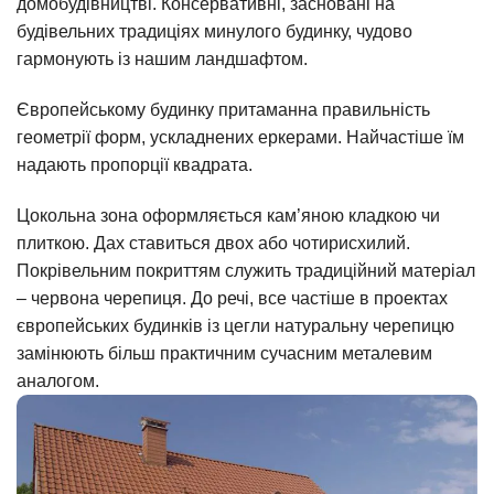
домобудівництві. Консервативні, засновані на
будівельних традиціях минулого будинку, чудово
гармонують із нашим ландшафтом.
Європейському будинку притаманна правильність
геометрії форм, ускладнених еркерами. Найчастіше їм
надають пропорції квадрата.
Цокольна зона оформляється кам’яною кладкою чи
плиткою. Дах ставиться двох або чотирисхилий.
Покрівельним покриттям служить традиційний матеріал
– червона черепиця. До речі, все частіше в проектах
європейських будинків із цегли натуральну черепицю
замінюють більш практичним сучасним металевим
аналогом.