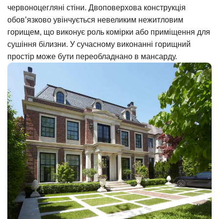
червоноцегляні стіни. Двоповерхова конструкція
обов’язково увінчується невеликим нежитловим
горищем, що виконує роль комірки або приміщення для
сушіння білизни. У сучасному виконанні горищний
простір може бути переобладнано в мансарду.