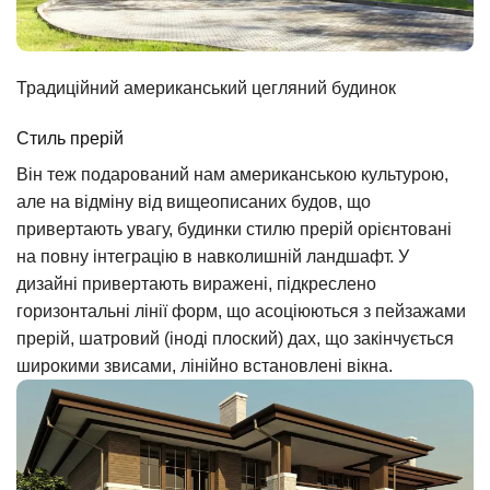
Традиційний американський цегляний будинок
Стиль прерій
Він теж подарований нам американською культурою,
але на відміну від вищеописаних будов, що
привертають увагу, будинки стилю прерій орієнтовані
на повну інтеграцію в навколишній ландшафт. У
дизайні привертають виражені, підкреслено
горизонтальні лінії форм, що асоціюються з пейзажами
прерій, шатровий (іноді плоский) дах, що закінчується
широкими звисами, лінійно встановлені вікна.