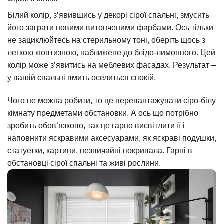
Білий колір, з’явившись у декорі сірої спальні, змусить
його заграти новими витонченими фарбами. Ось тільки
не зациклюйтесь на стерильному тоні, оберіть щось з
легкою жовтизною, наближене до блідо-лимонного. Цей
колір може з’явитись на меблевих фасадах. Результат –
у вашій спальні вмить оселиться спокій.
Чого не можна робити, то це перевантажувати сіро-білу
кімнату предметами обстановки. А ось що потрібно
зробить обов’язково, так це гарно висвітлити її і
наповнити яскравими аксесуарами, як яскраві подушки,
статуетки, картини, незвичайні покривала. Гарні в
обстановці сірої спальні та живі рослини.