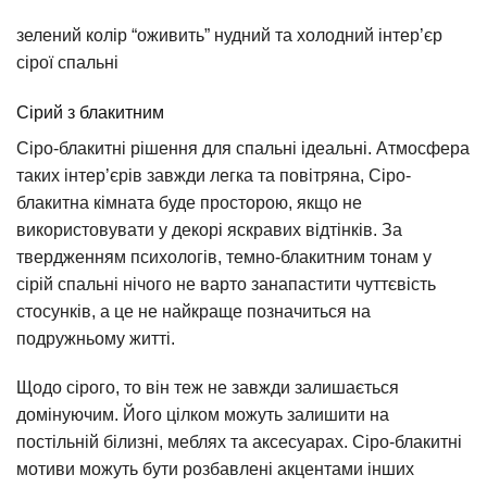
зелений колір “оживить” нудний та холодний інтер’єр
сірої спальні
Сірий з блакитним
Сіро-блакитні рішення для спальні ідеальні. Атмосфера
таких інтер’єрів завжди легка та повітряна, Сіро-
блакитна кімната буде просторою, якщо не
використовувати у декорі яскравих відтінків. За
твердженням психологів, темно-блакитним тонам у
сірій спальні нічого не варто занапастити чуттєвість
стосунків, а це не найкраще позначиться на
подружньому житті.
Щодо сірого, то він теж не завжди залишається
домінуючим. Його цілком можуть залишити на
постільній білизні, меблях та аксесуарах. Сіро-блакитні
мотиви можуть бути розбавлені акцентами інших