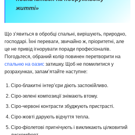
житті»
Що з’явиться в обробці спальні, вирішують, природно,
господарі. Їхні переваги, звичайно ж, пріоритетні, але
це не привід ігнорувати поради професіоналів.
Погодьтеся, обраний колір повинен перетворити на
спальню на оазис
затишку. Щоб не помилитися у
розрахунках, запам’ятайте наступне:
Сіро-блакитні інтер’єри діють заспокійливо.
Сіро-зелені композиції знімають втому.
Сіро-червоні контрасти збуджують пристрасті.
Сіро-жовті дарують відчуття тепла.
Сіро-фіолетові пригнічують і викликають цілковитий
дискомфорт.