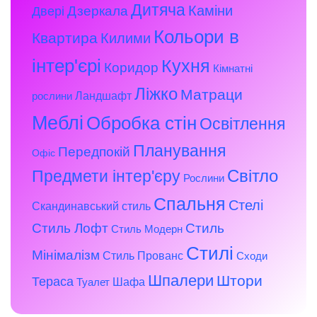
Дитяча
Каміни
Дзеркала
Двері
Кольори в
Квартира
Килими
інтер'єрі
Кухня
Коридор
Кімнатні
Ліжко
Матраци
Ландшафт
рослини
Меблі
Обробка стін
Освітлення
Планування
Передпокій
Офіс
Предмети інтер'єру
Світло
Рослини
Спальня
Стелі
Скандинавський стиль
Стиль Лофт
Стиль
Стиль Модерн
Стилі
Мінімалізм
Стиль Прованс
Сходи
Шпалери
Штори
Тераса
Шафа
Туалет