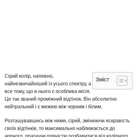
Сірий колір, напевно,
Зміст
найнезвичайніший із усього спектру, а
все тому, що в нього є особлива місія.
Це так званий проміжний відтінок. Він абсолютно
нейтральний і є межею між чорним і білим.
Розташувавшись між ними, сірий, змінюючи яскравість
своїх відтінків, то максимально наближається до
чорного, прагнучи повністю позбавитися від колірного