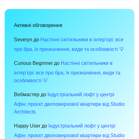
стилі
хай-
тек:
сучасний
дизайн,
функціональність
Активні обговорення
і
комфорт
для
вашого
Severyn
до
Настінні світильники в інтер’єрі: все
інтер’єру
про бра, їх призначення, види та особливості 💡
Curious Beginner
до
Настінні світильники в
інтер’єрі: все про бра, їх призначення, види та
особливості 💡
Вебмастер
до
Індустріальний лофт у центрі
Афін: проєкт двоповерхової квартири від Studio
Architects
Happy User
до
Індустріальний лофт у центрі
Афін: проєкт двоповерхової квартири від Studio