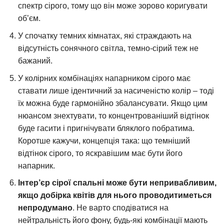
спектр сірого, тому що він може зорово коригувати
об’єм.
У спочатку темних кімнатах, які страждають на
відсутність сонячного світла, темно-сірий теж не
бажаний.
У колірних комбінаціях напарником сірого має
ставати лише ідентичний за насиченістю колір – тоді
їх можна буде гармонійно збалансувати. Якщо цим
нюансом знехтувати, то концентрованіший відтінок
буде гасити і пригнічувати бляклого побратима.
Коротше кажучи, концепція така: що темніший
відтінок сірого, то яскравішим має бути його
напарник.
Інтер’єр сірої спальні може бути непривабливим,
якщо добірка квітів для нього проводитиметься
непродумано
. Не варто сподіватися на
нейтральність його фону, будь-які комбінації мають