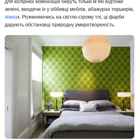
для колірних комбінацій беруть тільки м’які відтінки
зелені, вводячи їх у оббивці меблів, абажурах торшерів,
ліжка
х. Розчиняючись на світло-сірому тлі, ці фарби
дарують обстановці природну умиротвореність.