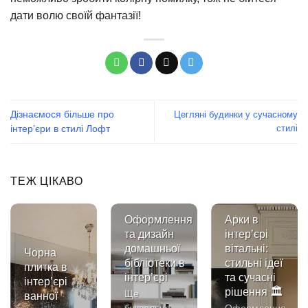
дати волю своїй фантазії!
Дізнаємося більше про
Цегляні будинки у сучасному
стилі
інтер’єри в стилі Лофт
ТЕЖ ЦІКАВО
Оформлення
Арки в
та дизайн
інтер’єрі
домашньої
вітальні:
Чорна
бібліотеки в
стильні ідеї
плитка в
інтер’єрі
та сучасні
інтер’єрі
рішення 🏛️
Ще
ванної