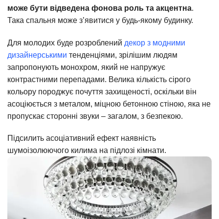
може бути відведена фонова роль та акцентна
.
Така спальня може з’явитися у будь-якому будинку.
Для молодих буде розроблений
декор з модними
дизайнерськими
тенденціями, зрілішим людям
запропонують монохром, який не напружує
контрастними перепадами. Велика кількість сірого
кольору породжує почуття захищеності, оскільки він
асоціюється з металом, міцною бетонною стіною, яка не
пропускає сторонні звуки – загалом, з безпекою.
Підсилить асоціативний ефект наявність
шумоізолюючого килима на підлозі кімнати.