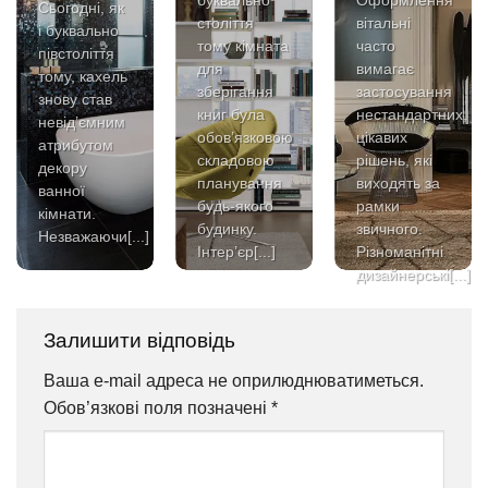
буквально
Оформлення
Сьогодні, як
століття
вітальні
і буквально
тому кімната
часто
півстоліття
для
вимагає
тому, кахель
зберігання
застосування
знову став
книг була
нестандартних,
невід’ємним
обов’язковою
цікавих
атрибутом
складовою
рішень, які
декору
планування
виходять за
ванної
будь-якого
рамки
кімнати.
будинку.
звичного.
Незважаючи[...]
Інтер’єр[...]
Різноманітні
дизайнерські[...]
Залишити відповідь
Ваша e-mail адреса не оприлюднюватиметься.
Обов’язкові поля позначені
*