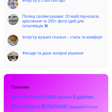
Інтер’єр у стилі поп-арт
Полиці своїми руками: 10 майстер-класів,
креслення та 100+ фото ідей для
початківців 🛠️
Інтер’єр вузької спальні – стиль та комфорт
Фасади та дахи: колірне рішення
Позначки
Аксесуари
Hi-tech
Будинки
Балкон
Вітальня
Ванна
Вікна
Гардероб
Готелі