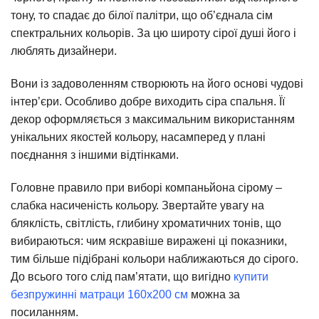
тону, то спадає до білої палітри, що об’єднала сім
спектральних кольорів. За цю широту сірої душі його і
люблять дизайнери.
Вони із задоволенням створюють на його основі чудові
інтер’єри. Особливо добре виходить сіра спальня. Її
декор оформляється з максимальним використанням
унікальних якостей кольору, насамперед у плані
поєднання з іншими відтінками.
Головне правило при виборі компаньйона сірому –
слабка насиченість кольору. Звертайте увагу на
бляклість, світлість, глибину хроматичних тонів, що
вибираються: чим яскравіше виражені ці показники,
тим більше підібрані кольори наближаються до сірого.
До всього того слід пам’ятати, що вигідно
купити
безпружинні матраци 160х200 см
можна за
посиланням.