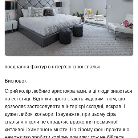
поєднання фактур в інтер’єрі сірої спальні
Висновок
Сірий колір любимо аристократами, а ці люди знаються
на естетиці. Відтінки сірого стають чудовим тлом, що
дозволяє застосовувати в інтер’єрі складні, яскраві і
дуже глибокі кольори. І зауважте, при цьому сіра
спальня ніколи не справляє враження несмачної,
хитливої і химерної кімнати. На сірому фоні практично
неможливо зробити колірну помилку, тож не бійтеся