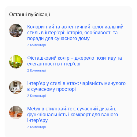
Останні публікації
Колоритний та автентичний колониальний
стиль в інтер’єрі: історія, особливості та
поради для сучасного дому
2 Коментарі
до
Колоритний
та
автентичний
Фісташковий колір – джерело позитиву та
колониальний
елегантності в інтер’єрі
стиль
в
2 Коментарі
до
інтер’єрі:
Фісташковий
історія,
колір
особливості
–
Інтер’єр у стилі вінтаж: чарівність минулого
та
джерело
в сучасному просторі
поради
позитиву
для
та
2 Коментарі
до
сучасного
елегантності
Інтер’єр
дому
в
у
інтер’єрі
стилі
Меблі в стилі хай-тек: сучасний дизайн,
вінтаж:
функціональність і комфорт для вашого
чарівність
інтер’єру
минулого
в
2 Коментарі
до
сучасному
Меблі
просторі
в