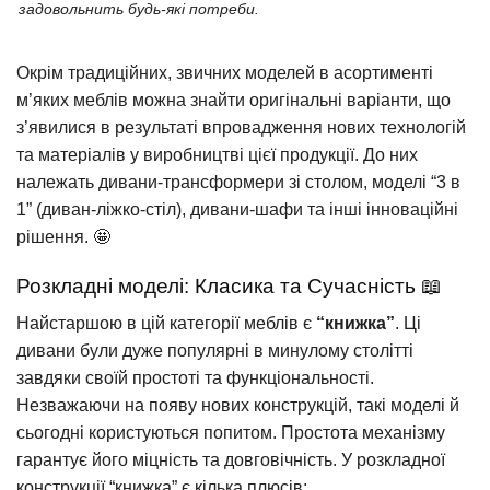
задовольнить будь-які потреби.
Окрім традиційних, звичних моделей в асортименті
м’яких меблів можна знайти оригінальні варіанти, що
з’явилися в результаті впровадження нових технологій
та матеріалів у виробництві цієї продукції. До них
належать дивани-трансформери зі столом, моделі “3 в
1” (диван-ліжко-стіл), дивани-шафи та інші інноваційні
рішення. 🤩
Розкладні моделі: Класика та Сучасність 📖
Найстаршою в цій категорії меблів є
“книжка”
. Ці
дивани були дуже популярні в минулому столітті
завдяки своїй простоті та функціональності.
Незважаючи на появу нових конструкцій, такі моделі й
сьогодні користуються попитом. Простота механізму
гарантує його міцність та довговічність. У розкладної
конструкції “книжка” є кілька плюсів: