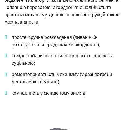
бюджетній категорії, так і в меблях елітного сегмента.
Головною перевагою “акордеонів” є надійність та
простота механізму. До плюсів цих конструкцій також
можна віднести:
просте, зручне розкладання (диван ніби
розтягується вперед, як міхи акордеона);
солідні габарити спальної зони, яка є рівною та
суцільною;
ремонтопридатність механізму (у разі потреби
деталі легко замінити);
компактність у складеному вигляді.