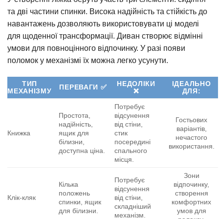
та дві частини спинки. Висока надійність та стійкість до
навантажень дозволяють використовувати ці моделі
для щоденної трансформації. Диван створює відмінні
умови для повноцінного відпочинку. У разі появи
поломок у механізмі їх можна легко усунути.
ТИП
НЕДОЛІКИ
ІДЕАЛЬНО
ПЕРЕВАГИ ✅
МЕХАНІЗМУ
❌
ДЛЯ:
Потребує
Простота,
відсунення
Гостьових
надійність,
від стіни,
варіантів,
Книжка
ящик для
стик
нечастого
білизни,
посередині
використання.
доступна ціна.
спального
місця.
Зони
Потребує
Кілька
відпочинку,
відсунення
положень
створення
Клік-кляк
від стіни,
спинки, ящик
комфортних
складніший
для білизни.
умов для
механізм.