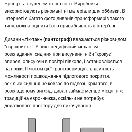
Spring) та ступенем жорсткості. Виробники
використовують різноманітні матеріали для оббивки. В
інтернеті є багато фото диванів-трансформерів такого
типу, можна оцінити їхню привабливість в інтер’єрі.
Дивани
«тік-так» (пантограф)
вважаються різновидом
“єврокнижок”. У них специфічний механізм
розкладання: сидіння при висуненні ніби “крокує”
вперед, описуючи в повітрі півколо, і встановлюється
на ніжки. Плюсом цієї трансформації є відсутність
можливості пошкодження підлогового покриття,
оскільки сидіння не ковзає по підлозі. Крім того, в
розкладеному вигляді диван займає менше місця, ніж
традиційна єврокнижка, оскільки не потребує
додаткового простору для викочування.