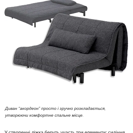
Диван “акордеон” просто і зручно розкладається,
утворюючи комфортне спальне місце.
У створенні ліжка беруть участь три елементи: сидіння