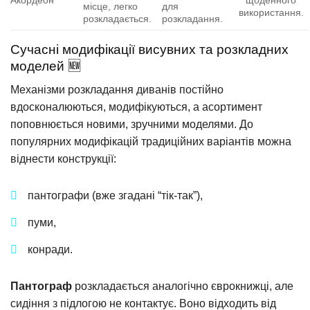
місце, легко
для
використання.
розкладається.
розкладання.
Сучасні модифікації висувних та розкладних
моделей 🆕
Механізми розкладання диванів постійно
вдосконалюються, модифікуються, а асортимент
поповнюється новими, зручними моделями. До
популярних модифікацій традиційних варіантів можна
віднести конструкції:
пантографи (вже згадані “тік-так”),
пуми,
конради.
Пантограф
розкладається аналогічно єврокнижці, але
сидіння з підлогою не контактує. Воно відходить від