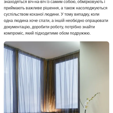
знаходяться віч-на-віч із самим собою, обмірковують і
приймають важливе рішення, а також насолоджуються
суспільством коханої людини. У тому випадку, коли
одна людина хоче спати, а іншій необхідно опрацювати
документацію, доробити роботу, потрібно знайти
компроміс, який підходитиме обом подружжю.