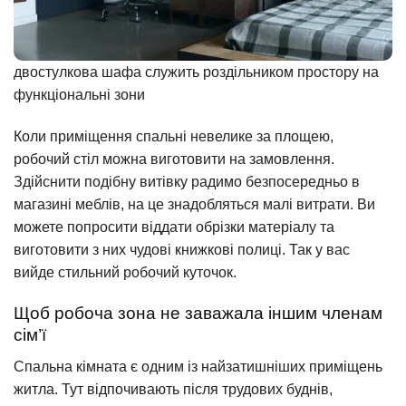
двостулкова шафа служить роздільником простору на
функціональні зони
Коли приміщення спальні невелике за площею,
робочий стіл можна виготовити на замовлення.
Здійснити подібну витівку радимо безпосередньо в
магазині меблів, на це знадобляться малі витрати. Ви
можете попросити віддати обрізки матеріалу та
виготовити з них чудові книжкові полиці. Так у вас
вийде стильний робочий куточок.
Щоб робоча зона не заважала іншим членам
сім’ї
Спальна кімната є одним із найзатишніших приміщень
житла. Тут відпочивають після трудових буднів,