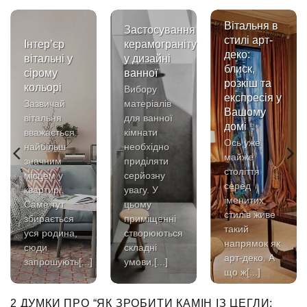
Вітальня в
Застосування
стилі арт-
Інтер’єр
керамограніту
деко:
вітальні у
у дизайні
блиск,
сірому
ванної
розкіш та
кольорі
Вибору
експресія у
Зазвичай
матеріалів
Вашому
вітальня
для ванної
домі ✨
вважається
кімнати
Ось уже
найбільш
необхідно
майже
значним
приділяти
століття
місцем у
серйозну
серед
квартирі.
увагу. У
іменитих
Саме тут
цьому
стилів живе
збирається
приміщенні
такий
уся родина,
створюються
напрямок як
сюди
складні
арт-деко. А
запрошують[...]
умови,[...]
що ж[...]
2 ДУМКИ ПРО “
ЯК ЗРОБИТИ КАМІН ІЗ ЦЕГЛИ: