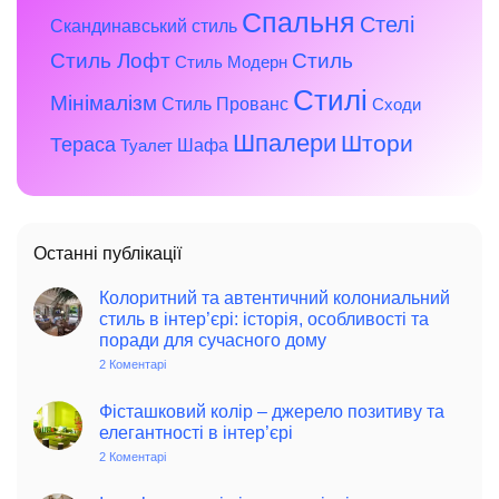
Спальня
Стелі
Скандинавський стиль
Стиль Лофт
Стиль
Стиль Модерн
Стилі
Мінімалізм
Стиль Прованс
Сходи
Шпалери
Штори
Тераса
Шафа
Туалет
Останні публікації
Колоритний та автентичний колониальний
стиль в інтер’єрі: історія, особливості та
поради для сучасного дому
2 Коментарі
до
Колоритний
та
автентичний
Фісташковий колір – джерело позитиву та
колониальний
елегантності в інтер’єрі
стиль
в
2 Коментарі
до
інтер’єрі:
Фісташковий
історія,
колір
особливості