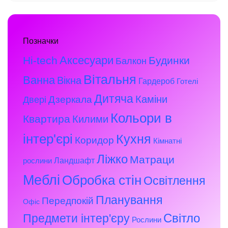
Позначки
Аксесуари
Hi-tech
Будинки
Балкон
Вітальня
Ванна
Вікна
Гардероб
Готелі
Дитяча
Каміни
Дзеркала
Двері
Кольори в
Квартира
Килими
інтер'єрі
Кухня
Коридор
Кімнатні
Ліжко
Матраци
Ландшафт
рослини
Меблі
Обробка стін
Освітлення
Планування
Передпокій
Офіс
Предмети інтер'єру
Світло
Рослини