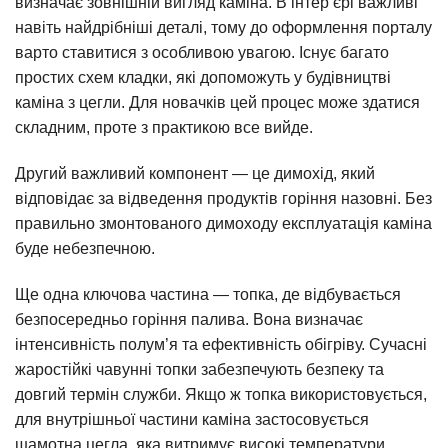
визначає зовнішній вигляд каміна. В інтер’єрі важливі
навіть найдрібніші деталі, тому до оформлення порталу
варто ставитися з особливою увагою. Існує багато
простих схем кладки, які допоможуть у будівництві
каміна з цегли. Для новачків цей процес може здатися
складним, проте з практикою все вийде.
Другий важливий компонент — це димохід, який
відповідає за відведення продуктів горіння назовні. Без
правильно змонтованого димоходу експлуатація каміна
буде небезпечною.
Ще одна ключова частина — топка, де відбувається
безпосередньо горіння палива. Вона визначає
інтенсивність полум’я та ефективність обігріву. Сучасні
жаростійкі чавунні топки забезпечують безпеку та
довгий термін служби. Якщо ж топка використовується,
для внутрішньої частини каміна застосовується
шамотна цегла, яка витримує високі температури.