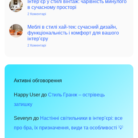
–
Інтер’єр у стилі вінтаж: чарівність минулого
та
джерело
в сучасному просторі
поради
позитиву
для
та
2 Коментарі
до
сучасного
елегантності
Інтер’єр
дому
в
у
інтер’єрі
стилі
Меблі в стилі хай-тек: сучасний дизайн,
вінтаж:
функціональність і комфорт для вашого
чарівність
інтер’єру
минулого
в
2 Коментарі
до
сучасному
Меблі
просторі
в
стилі
хай-
тек:
сучасний
дизайн,
функціональність
Активні обговорення
і
комфорт
для
вашого
Happy User
до
Стиль Гранж – острівець
інтер’єру
затишку
Severyn
до
Настінні світильники в інтер’єрі: все
про бра, їх призначення, види та особливості 💡