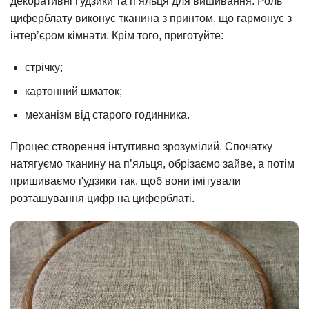
декоративні ґудзики та п’яльця для вишивання. Роль
циферблату виконує тканина з принтом, що гармонує з
інтер’єром кімнати. Крім того, приготуйте:
стрічку;
картонний шматок;
механізм від старого годинника.
Процес створення інтуїтивно зрозумілий. Спочатку
натягуємо тканину на п’яльця, обрізаємо зайве, а потім
пришиваємо ґудзики так, щоб вони імітували
розташування цифр на циферблаті.