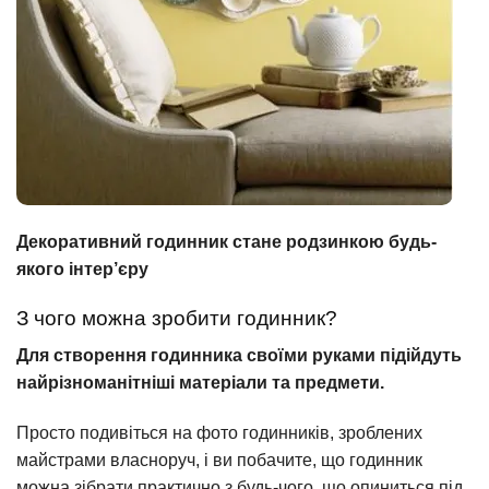
Декоративний годинник стане родзинкою будь-
якого інтер’єру
З чого можна зробити годинник?
Для створення годинника своїми руками підійдуть
найрізноманітніші матеріали та предмети.
Просто подивіться на фото годинників, зроблених
майстрами власноруч, і ви побачите, що годинник
можна зібрати практично з будь-чого, що опиниться під