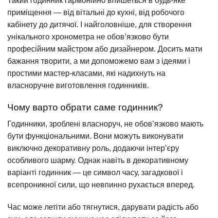
Такий годинник гармонійно впишеться в будь-яке
приміщення — від вітальні до кухні, від робочого
кабінету до дитячої. І найголовніше, для створення
унікального хронометра не обов’язково бути
професійним майстром або дизайнером. Досить мати
бажання творити, а ми допоможемо вам з ідеями і
простими мастер-класами, які надихнуть на
власноручне виготовлення годинників.
Чому варто обрати саме годинник?
Годинники, зроблені власноруч, не обов’язково мають
бути функціональними. Вони можуть виконувати
виключно декоративну роль, додаючи інтер’єру
особливого шарму. Однак навіть в декоративному
варіанті годинник — це символ часу, загадкової і
всепроникної сили, що невпинно рухається вперед.
Час може летіти або тягнутися, дарувати радість або