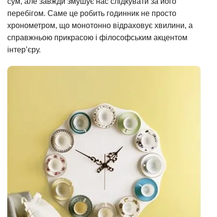
сум, але завжди змушує нас слідкувати за його
перебігом. Саме це робить годинник не просто
хронометром, що монотонно відраховує хвилини, а
справжньою прикрасою і філософським акцентом
інтер’єру.