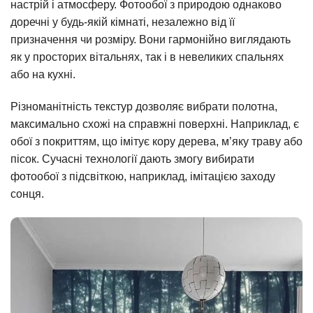
настрій і атмосферу. Фотообої з природою однаково
доречні у будь-якій кімнаті, незалежно від її
призначення чи розміру. Вони гармонійно виглядають
як у просторих вітальнях, так і в невеликих спальнях
або на кухні.
Різноманітність текстур дозволяє вибрати полотна,
максимально схожі на справжні поверхні. Наприклад, є
обої з покриттям, що імітує кору дерева, м’яку траву або
пісок. Сучасні технології дають змогу вибирати
фотообої з підсвіткою, наприклад, імітацією заходу
сонця.