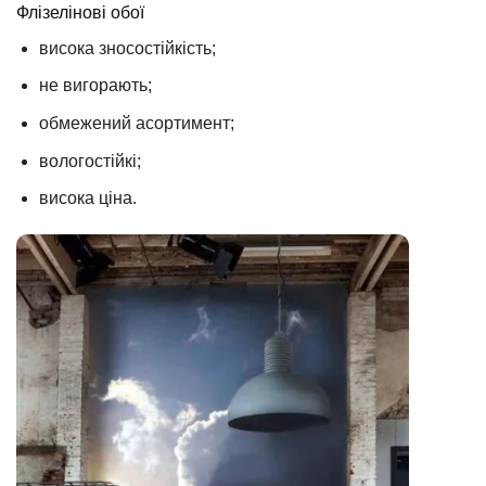
Флізелінові обої
висока зносостійкість;
не вигорають;
обмежений асортимент;
вологостійкі;
висока ціна.