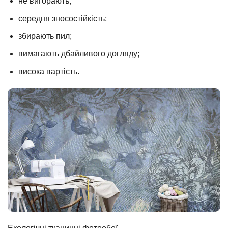
не вигорають;
середня зносостійкість;
збирають пил;
вимагають дбайливого догляду;
висока вартість.