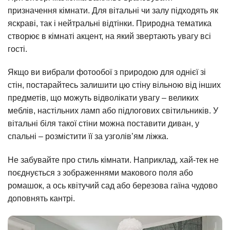
призначення кімнати. Для вітальні чи залу підходять як
яскраві, так і нейтральні відтінки. Природна тематика
створює в кімнаті акцент, на який звертають увагу всі
гості.
Якщо ви вибрали фотообої з природою для однієї зі
стін, постарайтесь залишити цю стіну вільною від інших
предметів, що можуть відволікати увагу – великих
меблів, настільних ламп або підлогових світильників. У
вітальні біля такої стіни можна поставити диван, у
спальні – розмістити її за узголів’ям ліжка.
Не забувайте про стиль кімнати. Наприклад, хай-тек не
поєднується з зображеннями макового поля або
ромашок, а ось квітучий сад або березова гаїна чудово
доповнять кантрі.