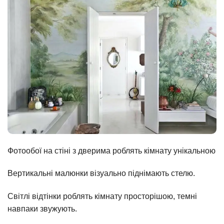
Фотообої на стіні з дверима роблять кімнату унікальною
Вертикальні малюнки візуально піднімають стелю.
Світлі відтінки роблять кімнату просторішою, темні
навпаки звужують.