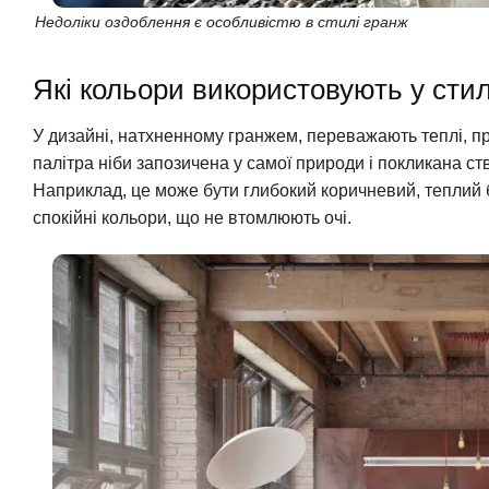
Недоліки оздоблення є особливістю в стилі гранж
Які кольори використовують у стил
У дизайні, натхненному гранжем, переважають теплі, при
палітра ніби запозичена у самої природи і покликана с
Наприклад, це може бути глибокий коричневий, теплий б
спокійні кольори, що не втомлюють очі.