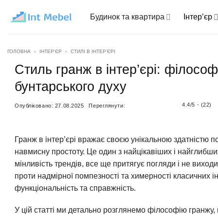
Пропустити
Будинок та квартира
Інтер’єр
ГОЛОВНА
»
ІНТЕР'ЄР
»
СТИЛІ В ІНТЕР’ЄРІ
Стиль гранж в інтер’єрі: філосо
бунтарського духу
4.4/5 - (22)
Опубліковано:
27.08.2025
Переглянути:
Гранж в інтер’єрі вражає своєю унікальною здатністю п
навмисну простоту. Це один з найцікавіших і найглибши
мінливість трендів, все ще притягує погляди і не виход
проти надмірної помпезності та химерності класичних і
функціональність та справжність.
У цій статті ми детально розглянемо філософію гранжу, 