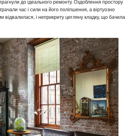
е прагнули до ідеального ремонту. Оздоблення простору
трачали час і сили на його поліпшення, а віртуозно
ями відвалилася, і неприкриту цегляну кладку, що бачила