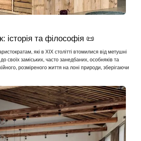
: історія та філософія 📜
истократам, які в XIX столітті втомилися від метушні
до своїх заміських, часто занедбаних, особняків та
кійного, розміреного життя на лоні природи, зберігаючи