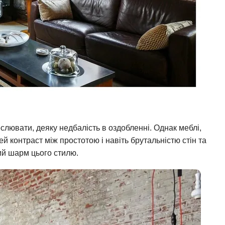
еслювати, деяку недбалість в оздобленні. Однак меблі,
й контраст між простотою і навіть брутальністю стін та
ий шарм цього стилю.