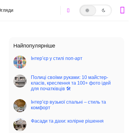
гляди
Найпопулярніше
Інтер’єр у стилі поп-арт
Полиці своїми руками: 10 майстер-
класів, креслення та 100+ фото ідей
для початківців 🛠️
Інтер’єр вузької спальні – стиль та
комфорт
Фасади та дахи: колірне рішення