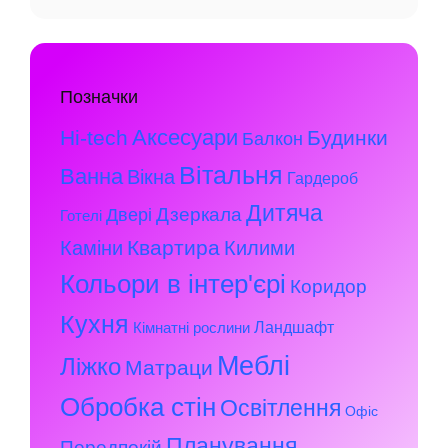
Позначки
Аксесуари
Hi-tech
Будинки
Балкон
Вітальня
Ванна
Вікна
Гардероб
Дитяча
Дзеркала
Двері
Готелі
Квартира
Каміни
Килими
Кольори в інтер'єрі
Коридор
Кухня
Ландшафт
Кімнатні рослини
Меблі
Ліжко
Матраци
Обробка стін
Освітлення
Офіс
Планування
Передпокій