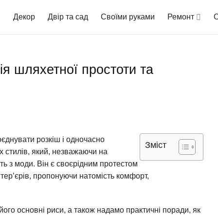
Декор
Двір та сад
Своїми руками
Ремонт
О
фія шляхетної простоти та
оєднувати розкіш і одночасно
Зміст
х стилів, який, незважаючи на
ить з моди. Він є своєрідним протестом
нтер’єрів, пропонуючи натомість комфорт,
його основні риси, а також надамо практичні поради, як