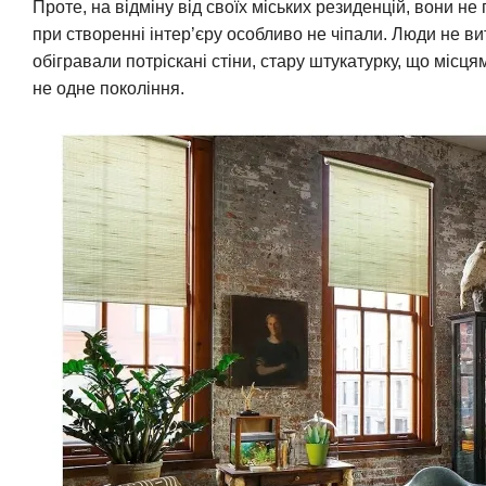
Проте, на відміну від своїх міських резиденцій, вони н
при створенні інтер’єру особливо не чіпали. Люди не ви
обігравали потріскані стіни, стару штукатурку, що місц
не одне покоління.