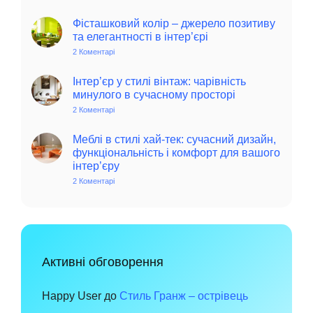
Колоритний
та
автентичний
Фісташковий колір – джерело позитиву
колониальний
та елегантності в інтер’єрі
стиль
в
2 Коментарі
до
інтер’єрі:
Фісташковий
історія,
колір
особливості
–
Інтер’єр у стилі вінтаж: чарівність
та
джерело
минулого в сучасному просторі
поради
позитиву
для
та
2 Коментарі
до
сучасного
елегантності
Інтер’єр
дому
в
у
інтер’єрі
стилі
Меблі в стилі хай-тек: сучасний дизайн,
вінтаж:
функціональність і комфорт для вашого
чарівність
інтер’єру
минулого
в
2 Коментарі
до
сучасному
Меблі
просторі
в
стилі
хай-
тек:
сучасний
дизайн,
функціональність
Активні обговорення
і
комфорт
для
вашого
Happy User
до
Стиль Гранж – острівець
інтер’єру