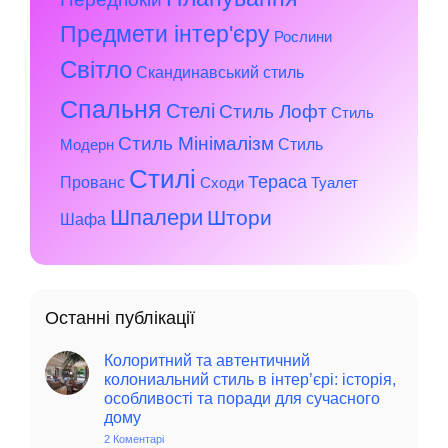
Предмети інтер'єру
Рослини
Світло
Скандинавський стиль
Спальня
Стелі
Стиль Лофт
Стиль
Стиль Мінімалізм
Стиль
Модерн
Стилі
Тераса
Прованс
Сходи
Туалет
Шпалери
Штори
Шафа
Останні публікації
Колоритний та автентичний
колониальний стиль в інтер’єрі: історія,
особливості та поради для сучасного
дому
2 Коментарі
до