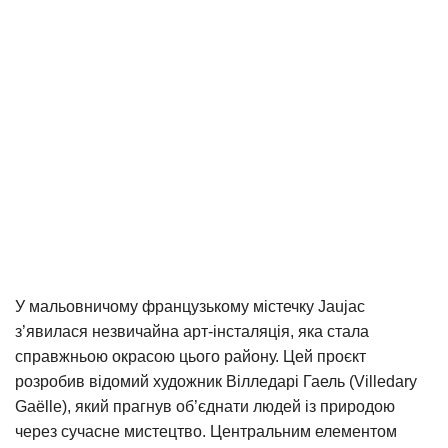
У мальовничому французькому містечку Jaujac
з’явилася незвичайна арт-інсталяція, яка стала
справжньою окрасою цього району. Цей проєкт
розробив відомий художник Вілледарі Гаель (Villedary
Gaëlle), який прагнув об’єднати людей із природою
через сучасне мистецтво. Центральним елементом