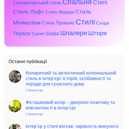
Спальня
Стелі
Скандинавський стиль
Стиль Лофт
Стиль
Стиль Модерн
Стилі
Мінімалізм
Стиль Прованс
Сходи
Шпалери
Штори
Тераса
Шафа
Туалет
Останні публікації
Колоритний та автентичний колониальний
стиль в інтер’єрі: історія, особливості та
поради для сучасного дому
2 Коментарі
до
Колоритний
та
автентичний
Фісташковий колір – джерело позитиву та
колониальний
елегантності в інтер’єрі
стиль
в
2 Коментарі
до
інтер’єрі:
Фісташковий
історія,
колір
особливості
–
Інтер’єр у стилі вінтаж: чарівність минулого
та
джерело