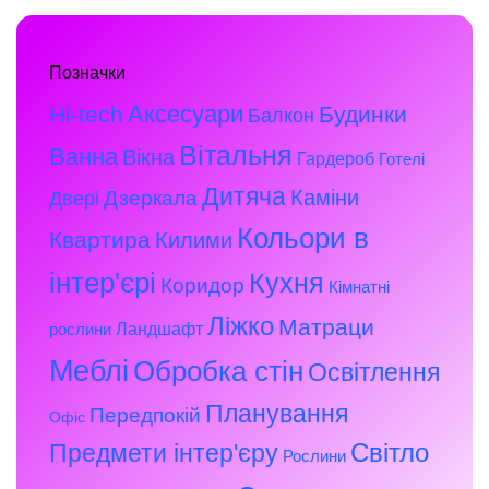
Позначки
Аксесуари
Hi-tech
Будинки
Балкон
Вітальня
Ванна
Вікна
Гардероб
Готелі
Дитяча
Каміни
Дзеркала
Двері
Кольори в
Квартира
Килими
інтер'єрі
Кухня
Коридор
Кімнатні
Ліжко
Матраци
Ландшафт
рослини
Меблі
Обробка стін
Освітлення
Планування
Передпокій
Офіс
Предмети інтер'єру
Світло
Рослини