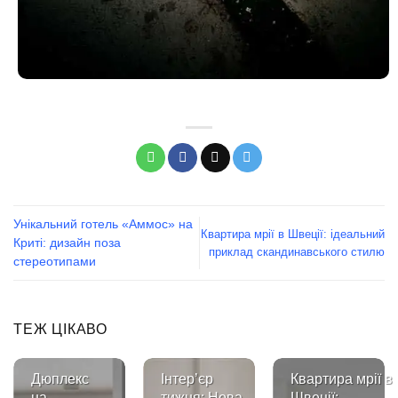
Унікальний готель «Аммос» на
Квартира мрії в Швеції: ідеальний
Криті: дизайн поза
приклад скандинавського стилю
стереотипами
ТЕЖ ЦІКАВО
й
Дюплекс
Інтер’єр
Квартира мрії в
-
на
тижня: Нова
Швеції: