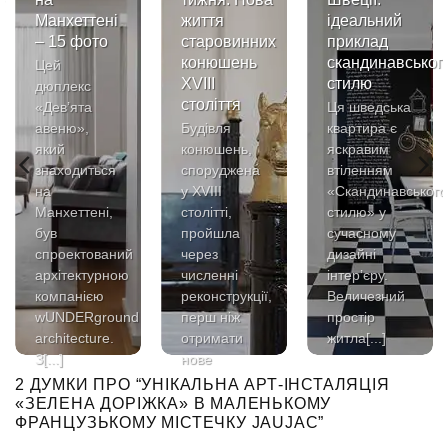
Манхеттені
життя
ідеальний
– 15 фото
старовинних
приклад
конюшень
скандинавськог
Цей
XVIII
стилю
дюплекс
століття
«Дев’ята
Ця шведська
авеню»,
Будівля
квартира є
який
конюшень,
яскравим
знаходиться
споруджена
втіленням
на
у XVIII
«Скандинавського
Манхеттені,
столітті,
стилю» у
був
пройшла
сучасному
спроектований
через
дизайні
архітектурною
численні
інтер’єру.
компанією
реконструкції,
Величезний
wUNDERground
перш ніж
простір
architecture.
отримати
житла[...]
З[...]
нове
життя[...]
2 ДУМКИ ПРО “
УНІКАЛЬНА АРТ-ІНСТАЛЯЦІЯ
«ЗЕЛЕНА ДОРІЖКА» В МАЛЕНЬКОМУ
ФРАНЦУЗЬКОМУ МІСТЕЧКУ JAUJAC
”