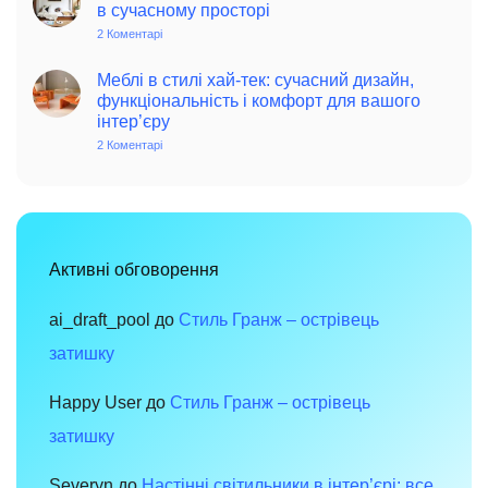
в сучасному просторі
поради
позитиву
для
та
2 Коментарі
до
сучасного
елегантності
Інтер’єр
дому
в
у
інтер’єрі
стилі
Меблі в стилі хай-тек: сучасний дизайн,
вінтаж:
функціональність і комфорт для вашого
чарівність
інтер’єру
минулого
в
2 Коментарі
до
сучасному
Меблі
просторі
в
стилі
хай-
тек:
сучасний
дизайн,
функціональність
Активні обговорення
і
комфорт
для
вашого
ai_draft_pool
до
Стиль Гранж – острівець
інтер’єру
затишку
Happy User
до
Стиль Гранж – острівець
затишку
Severyn
до
Настінні світильники в інтер’єрі: все