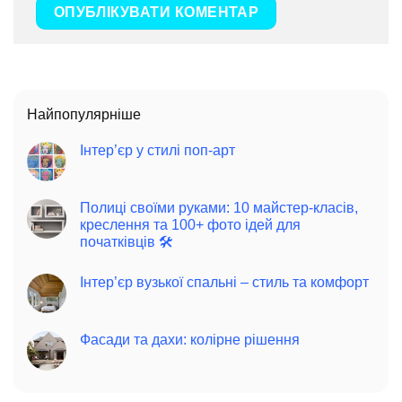
Найпопулярніше
Інтер’єр у стилі поп-арт
Полиці своїми руками: 10 майстер-класів,
креслення та 100+ фото ідей для
початківців 🛠️
Інтер’єр вузької спальні – стиль та комфорт
Фасади та дахи: колірне рішення