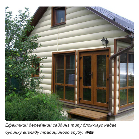
Ефектний дерев’яний сайдинг типу блок-хаус надає
будинку вигляду традиційного зрубу. 🪵🏡