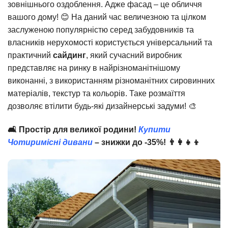
зовнішнього оздоблення. Адже фасад – це обличчя
вашого дому! 😊 На даний час величезною та цілком
заслуженою популярністю серед забудовників та
власників нерухомості користується універсальний та
практичний
сайдинг
, який сучасний виробник
представляє на ринку в найрізноманітнішому
виконанні, з використанням різноманітних сировинних
матеріалів, текстур та кольорів. Таке розмаїття
дозволяє втілити будь-які дизайнерські задуми! 🎨
🛋️ Простір для великої родини!
Купити
Чотиримісні дивани
– знижки до -35%! 👨👩👧👦