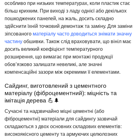
особливо при низьких температурах, коли пластик стає
більш крихким. При виході з ладу однієї або декількох
пошкоджених панелей, на жаль, досить складно
здійснити їхній точковий демонтаж та заміну. Для заміни
зіпсованого
матеріалу часто доводиться знімати значну
частину
обшивки. Також слід враховувати, що вініл має
досить великий коефіцієнт температурного
розширення, що вимагає при монтажі продукції
обов’язково залишати невеликі, але значні
компенсаційні зазори між окремими її елементами.
Сайдинг, виготовлений з цементного
матеріалу (фіброцементний): міцність та
імітація дерева 💪🌲
Сучасні та надзвичайно міцні цементні (або
фіброцементні) матеріали для сайдингу зазвичай
складаються з двох основних складових елементів:
високоякісного цементу та армуючих целюлозних