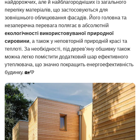
найдорожчих, але й найблагородніших із загального
переліку матеріалів, що застосовуються для
зовнішнього облицювання фасадів. Його головна та
незаперечна перевага полягає в абсолютній
екологічності використовуваної природної
сировини
, а також у неповторній природній красі та
теплоті. За необхідності, під дерев’яну обшивку також
можна легко помістити додатковий шар ефективного
утеплювача, що значно покращить енергоефективність
будинку. 🏡💚