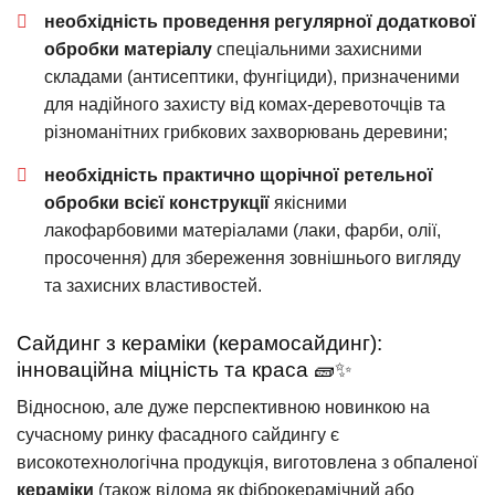
необхідність проведення регулярної додаткової
обробки матеріалу
спеціальними захисними
складами (антисептики, фунгіциди), призначеними
для надійного захисту від комах-деревоточців та
різноманітних грибкових захворювань деревини;
необхідність практично щорічної ретельної
обробки всієї конструкції
якісними
лакофарбовими матеріалами (лаки, фарби, олії,
просочення) для збереження зовнішнього вигляду
та захисних властивостей.
Сайдинг з кераміки (керамосайдинг):
інноваційна міцність та краса 🧱✨
Відносною, але дуже перспективною новинкою на
сучасному ринку фасадного сайдингу є
високотехнологічна продукція, виготовлена з обпаленої
кераміки
(також відома як фіброкерамічний або