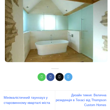
Дизайн тижня: Велична
Мінімалістичний таунхауз у
резиденція в Техасі від Thompson
старовинному кварталі міста
Custom Homes