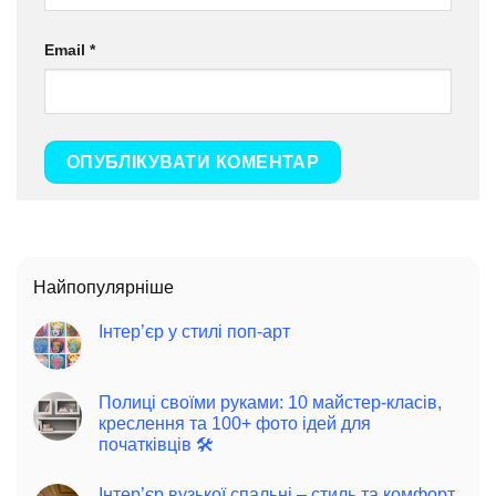
Email
*
Найпопулярніше
Інтер’єр у стилі поп-арт
Полиці своїми руками: 10 майстер-класів,
креслення та 100+ фото ідей для
початківців 🛠️
Інтер’єр вузької спальні – стиль та комфорт