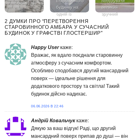
старовинного
побудувати
не лише[...]
будинку на
великий
одній із
зручний
центральних
будинок з[...]
2 ДУМКИ ПРО “
ПЕРЕТВОРЕННЯ
вулиць
СТАРОВИННОГО АМБАРА У СУЧАСНИЙ
БУДИНОК У ГРАФСТВІ ГЛОСТЕРШИР
”
Мадрида, є
яскравим
прикладом[...]
Happy User
каже:
Вражає, як вдало поєднали старовинну
атмосферу з сучасним комфортом.
Особливо сподобався другий мансардний
поверх — ідеальне рішення для
додаткового простору та світла! Такий
будинок дійсно надихає.
06.06.2026 В 22:46
Андрій Ковальчук
каже:
Дякую за ваш відгук! Раді, що другий
мансардний поверх припав до душі — він