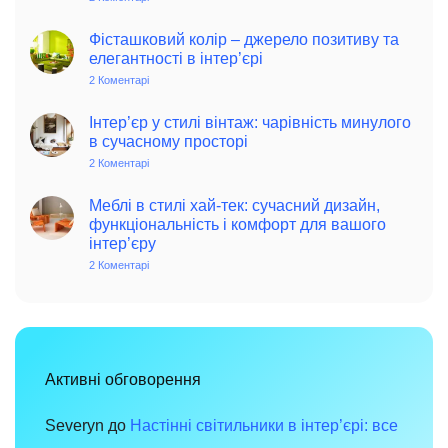
Колоритний
та
автентичний
Фісташковий колір – джерело позитиву та
колониальний
елегантності в інтер’єрі
стиль
в
2 Коментарі
до
інтер’єрі:
Фісташковий
історія,
колір
особливості
–
Інтер’єр у стилі вінтаж: чарівність минулого
та
джерело
в сучасному просторі
поради
позитиву
для
та
2 Коментарі
до
сучасного
елегантності
Інтер’єр
дому
в
у
інтер’єрі
стилі
Меблі в стилі хай-тек: сучасний дизайн,
вінтаж:
функціональність і комфорт для вашого
чарівність
інтер’єру
минулого
в
2 Коментарі
до
сучасному
Меблі
просторі
в
стилі
хай-
тек:
сучасний
дизайн,
функціональність
Активні обговорення
і
комфорт
для
вашого
Severyn
до
Настінні світильники в інтер’єрі: все
інтер’єру