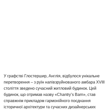
У графстві Глостершир, Англія, відбулося унікальне
перетворення – з руїн напівзруйнованого амбара XVIII
століття зведено сучасний житловий будинок. Цей
будинок, що отримав назву «Chantry’s Barn», став
справжнім прикладом гармонійного поєднання
історичної архітектури та сучасних дизайнерських