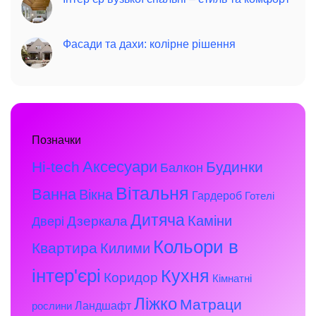
Фасади та дахи: колірне рішення
Позначки
Аксесуари
Hi-tech
Будинки
Балкон
Вітальня
Ванна
Вікна
Гардероб
Готелі
Дитяча
Каміни
Дзеркала
Двері
Кольори в
Квартира
Килими
інтер'єрі
Кухня
Коридор
Кімнатні
Ліжко
Матраци
Ландшафт
рослини