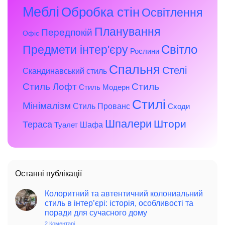
Меблі
Обробка стін
Освітлення
Планування
Передпокій
Офіс
Предмети інтер'єру
Світло
Рослини
Спальня
Стелі
Скандинавський стиль
Стиль Лофт
Стиль
Стиль Модерн
Стилі
Мінімалізм
Стиль Прованс
Сходи
Шпалери
Штори
Тераса
Шафа
Туалет
Останні публікації
Колоритний та автентичний колониальний
стиль в інтер’єрі: історія, особливості та
поради для сучасного дому
2 Коментарі
до