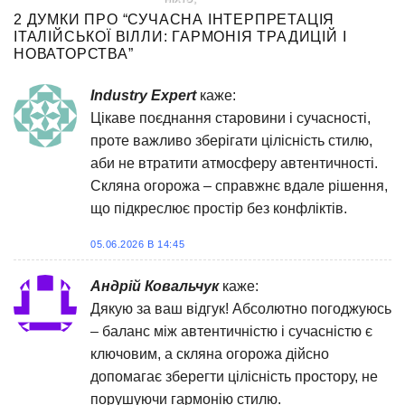
адже[...]
2 ДУМКИ ПРО “
СУЧАСНА ІНТЕРПРЕТАЦІЯ
ІТАЛІЙСЬКОЇ ВІЛЛИ: ГАРМОНІЯ ТРАДИЦІЙ І
НОВАТОРСТВА
”
Industry Expert
каже:
Цікаве поєднання старовини і сучасності,
проте важливо зберігати цілісність стилю,
аби не втратити атмосферу автентичності.
Скляна огорожа – справжнє вдале рішення,
що підкреслює простір без конфліктів.
05.06.2026 В 14:45
Андрій Ковальчук
каже:
Дякую за ваш відгук! Абсолютно погоджуюсь
– баланс між автентичністю і сучасністю є
ключовим, а скляна огорожа дійсно
допомагає зберегти цілісність простору, не
порушуючи гармонію стилю.