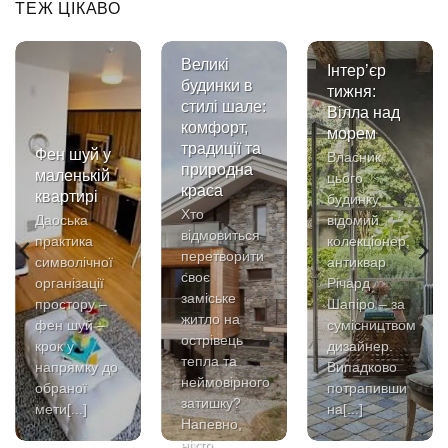
ТЕЖ ЦІКАВО
Великі
Інтер’єр
будинки в
тижня:
стилі шале:
Вілла над
комфорт,
морем
традиції та
Фен шуй у
Власник
природна
маленькій
цього
краса
квартирі
будинку,
Хто
Даоська
відомий
відмовиться
практика
колекціонер,
перетворити
символічної
антиквар
своє
організації
Річард
заміське
простору –
Шапіро – за
житло на
фен шуй –
сумісництвом
острівець
крок у
дизайнер.
тепла та
напрямку до
Випадково
неймовірного
обраної
потрапивши
затишку?
мети[...]
на[...]
Напевно,
ніхто,