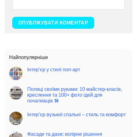
Найпопулярніше
Інтер’єр у стилі поп-арт
Полиці своїми руками: 10 майстер-класів,
креслення та 100+ фото ідей для
початківців 🛠️
Інтер’єр вузької спальні – стиль та комфорт
Фасади та дахи: колірне рішення