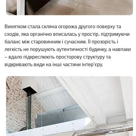
Винятком стала скляна огорожа другого поверху та
сходів, яка органічно вписалась у простір, підтримуючи
баланс між старовинним і сучасним. Її прозорість і
легкість не порушують аутентичності будинку, а навпаки
– вдало підкреслюють просторову структуру та
відкривають види на інші частини інтер’єру.