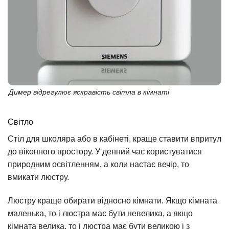
Димер відрегулює яскравість світла в кімнаті
Світло
Стіл для школяра або в кабінеті, краще ставити впритул
до віконного простору. У денний час користуватися
природним освітленням, а коли настає вечір, то
вмикати люстру.
Люстру краще обирати відносно кімнати. Якщо кімната
маленька, то і люстра має бути невелика, а якщо
кімната велика, то і люстра має бути великою і з