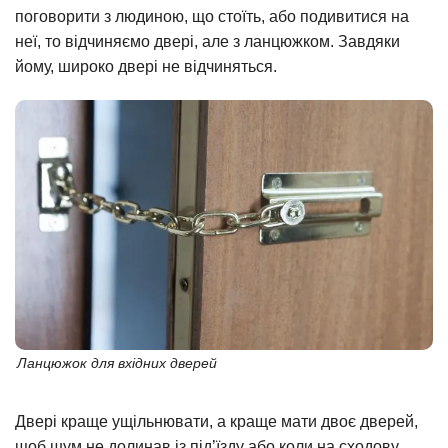
поговорити з людиною, що стоїть, або подивитися на
неї, то відчиняємо двері, але з ланцюжком. Завдяки
йому, широко двері не відчиняться.
Ланцюжок для вхідних дверей
Двері краще ущільнювати, а краще мати двоє дверей,
щоб шум не долинав із під’їзду або коли на сходову