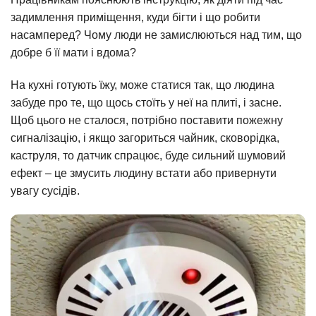
задимлення приміщення, куди бігти і що робити
насамперед? Чому люди не замислюються над тим, що
добре б її мати і вдома?
На кухні готують їжу, може статися так, що людина
забуде про те, що щось стоїть у неї на плиті, і засне.
Щоб цього не сталося, потрібно поставити пожежну
сигналізацію, і якщо загориться чайник, сковорідка,
каструля, то датчик спрацює, буде сильний шумовий
ефект – це змусить людину встати або привернути
увагу сусідів.