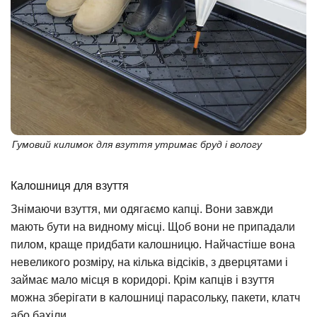
Гумовий килимок для взуття утримає бруд і вологу
Калошниця для взуття
Знімаючи взуття, ми одягаємо капці. Вони завжди
мають бути на видному місці. Щоб вони не припадали
пилом, краще придбати калошницю. Найчастіше вона
невеликого розміру, на кілька відсіків, з дверцятами і
займає мало місця в коридорі. Крім капців і взуття
можна зберігати в калошниці парасольку, пакети, клатч
або бахіли.