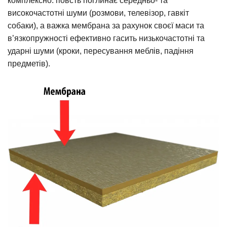
комплексно: повсть поглинає середньо- та
високочастотні шуми (розмови, телевізор, гавкіт
собаки), а важка мембрана за рахунок своєї маси та
в’язкопружності ефективно гасить низькочастотні та
ударні шуми (кроки, пересування меблів, падіння
предметів).