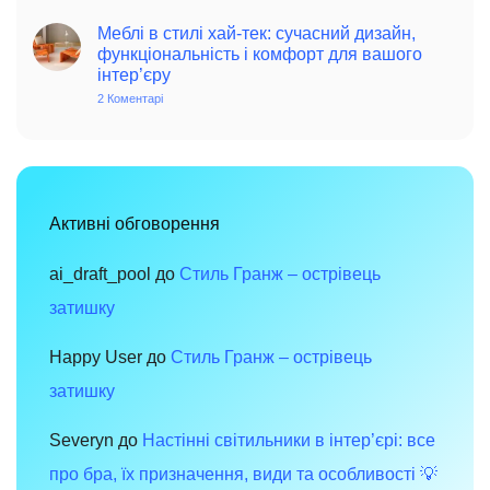
Інтер’єр
дому
в
у
інтер’єрі
стилі
Меблі в стилі хай-тек: сучасний дизайн,
вінтаж:
функціональність і комфорт для вашого
чарівність
інтер’єру
минулого
в
2 Коментарі
до
сучасному
Меблі
просторі
в
стилі
хай-
тек:
сучасний
дизайн,
функціональність
Активні обговорення
і
комфорт
для
вашого
ai_draft_pool
до
Стиль Гранж – острівець
інтер’єру
затишку
Happy User
до
Стиль Гранж – острівець
затишку
Severyn
до
Настінні світильники в інтер’єрі: все
про бра, їх призначення, види та особливості 💡