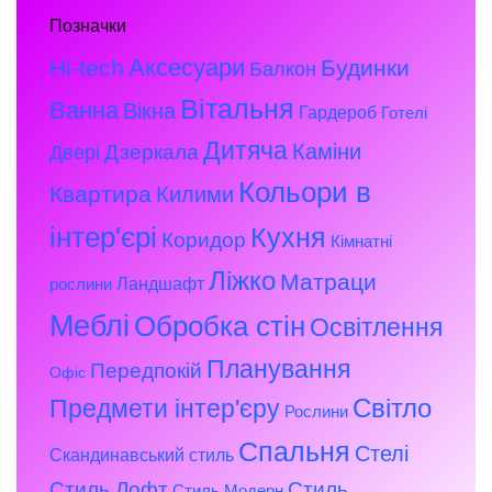
Позначки
Аксесуари
Hi-tech
Будинки
Балкон
Вітальня
Ванна
Вікна
Гардероб
Готелі
Дитяча
Каміни
Дзеркала
Двері
Кольори в
Квартира
Килими
інтер'єрі
Кухня
Коридор
Кімнатні
Ліжко
Матраци
Ландшафт
рослини
Меблі
Обробка стін
Освітлення
Планування
Передпокій
Офіс
Предмети інтер'єру
Світло
Рослини
Спальня
Стелі
Скандинавський стиль
Стиль Лофт
Стиль
Стиль Модерн