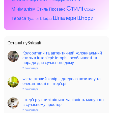
Стилі
Мінімалізм
Стиль Прованс
Сходи
Шпалери
Штори
Тераса
Шафа
Туалет
Останні публікації
Колоритний та автентичний колониальний
стиль в інтер’єрі: історія, особливості та
поради для сучасного дому
2 Коментарі
до
Колоритний
та
автентичний
Фісташковий колір – джерело позитиву та
колониальний
елегантності в інтер’єрі
стиль
в
2 Коментарі
до
інтер’єрі:
Фісташковий
історія,
колір
особливості
–
Інтер’єр у стилі вінтаж: чарівність минулого
та
джерело
в сучасному просторі
поради
позитиву
для
та
2 Коментарі
до
сучасного
елегантності