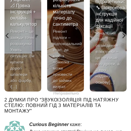
підрозетники:
📐 Повна
кількість
🔧 Покрокова
інструкція +
матеріалу
інструкція
онлайн-
точно до
для надійної
калькулятор
сантиметра
фіксації
Ремонт – це
Ремонт
Фінальний
завжди точні
підлоги –
етап
розрахунки.
відповідальний
розведення
Уявіть
етап, де
електрики –
ситуацію: Ви
кожна
це не лише
купили
помилка
про дроти, а
дорогі
може
й про
шпалери
призвести
надійну
або фарбу,
до зайвих
основу[...]
і[...]
витрат.
Неправильно
розрахована[...]
2 ДУМКИ ПРО “
ЗВУКОІЗОЛЯЦІЯ ПІД НАТЯЖНУ
СТЕЛЮ: ПОВНИЙ ГІД З МАТЕРІАЛІВ ТА
МОНТАЖУ
”
Curious Beginner
каже: