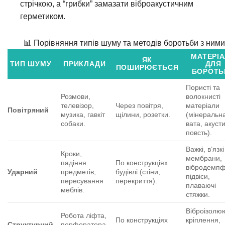
стрічкою, а “грибки” замазати віброакустичним
герметиком.
📊 Порівняння типів шуму та методів боротьби з ними
МАТЕРІ
ЯК
ТИП ШУМУ
ПРИКЛАДИ
ДЛЯ
ПОШИРЮЄТЬСЯ
БОРОТЬ
Пористі та
Розмови,
волокнисті
телевізор,
Через повітря,
матеріали
Повітряний
музика, гавкіт
щілини, розетки.
(мінеральн
собаки.
вата, акуст
повсть).
Важкі, в’язкі
Кроки,
мембрани,
падіння
По конструкціях
вібродемпф
Ударний
предметів,
будівлі (стіни,
підвіси,
пересування
перекриття).
плаваючі
меблів.
стяжки.
Віброізолю
Робота ліфта,
По конструкціях
кріплення,
Структурний
перфоратора,