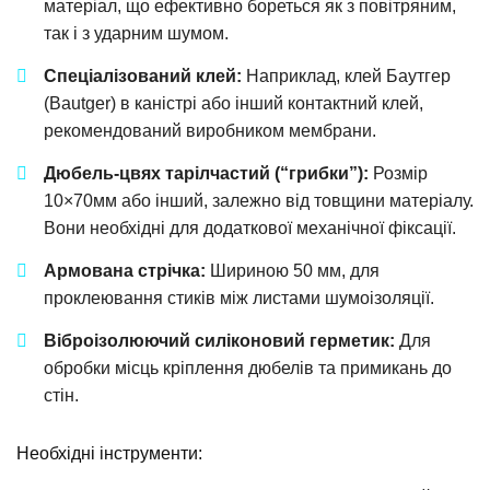
матеріал, що ефективно бореться як з повітряним,
так і з ударним шумом.
Спеціалізований клей:
Наприклад, клей Баутгер
(Bautger) в каністрі або інший контактний клей,
рекомендований виробником мембрани.
Дюбель-цвях тарілчастий (“грибки”):
Розмір
10×70мм або інший, залежно від товщини матеріалу.
Вони необхідні для додаткової механічної фіксації.
Армована стрічка:
Шириною 50 мм, для
проклеювання стиків між листами шумоізоляції.
Віброізолюючий силіконовий герметик:
Для
обробки місць кріплення дюбелів та примикань до
стін.
Необхідні інструменти: