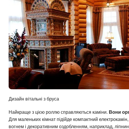
Дизайн вітальні з бруса
Найкраще з цією роллю справляються каміни.
Вони орг
Для маленьких кімнат підійде компактний електрокамін, 
вогнем і декоративним оздобленням, наприклад, ліпнино