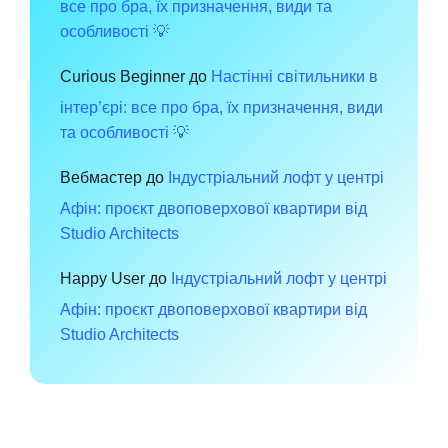
все про бра, їх призначення, види та
особливості 💡
Curious Beginner
до
Настінні світильники в
інтер’єрі: все про бра, їх призначення, види
та особливості 💡
Вебмастер
до
Індустріальний лофт у центрі
Афін: проєкт двоповерхової квартири від
Studio Architects
Happy User
до
Індустріальний лофт у центрі
Афін: проєкт двоповерхової квартири від
Studio Architects