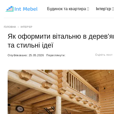
Пропустити
Будинок та квартира
Інтер’єр
ГОЛОВНА
»
ІНТЕР'ЄР
Як оформити вітальню в дерев’я
та стильні ідеї
Оцініть пост
Опубліковано:
25.05.2026
Переглянути: