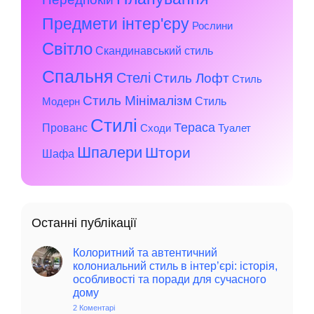
Предмети інтер'єру
Рослини
Світло
Скандинавський стиль
Спальня
Стелі
Стиль Лофт
Стиль
Стиль Мінімалізм
Стиль
Модерн
Стилі
Тераса
Прованс
Сходи
Туалет
Шпалери
Штори
Шафа
Останні публікації
Колоритний та автентичний
колониальний стиль в інтер’єрі: історія,
особливості та поради для сучасного
дому
2 Коментарі
до