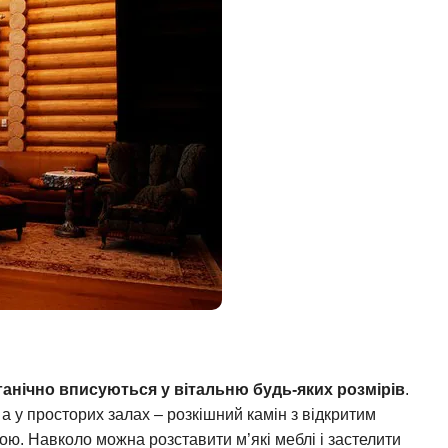
анічно вписуються у вітальню будь-яких розмірів
.
а у просторих залах – розкішний камін з відкритим
ю. Навколо можна розставити м’які меблі і застелити