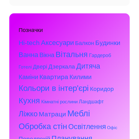
Позначки
Аксесуари
Hi-tech
Будинки
Балкон
Вітальня
Ванна
Вікна
Гардероб
Дитяча
Дзеркала
Двері
Готелі
Квартира
Каміни
Килими
Кольори в інтер'єрі
Коридор
Кухня
Ландшафт
Кімнатні рослини
Меблі
Ліжко
Матраци
Обробка стін
Освітлення
Офіс
Планування
Передпокій