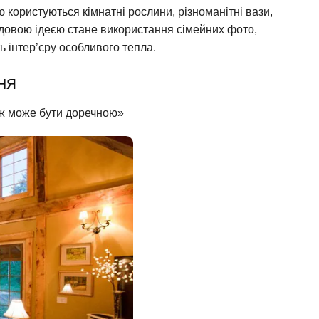
ю користуються кімнатні рослини, різноманітні вази,
довою ідеєю стане використання сімейних фото,
ь інтер’єру особливого тепла.
ня
еж може бути доречною»