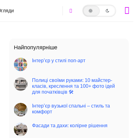
гляди
Найпопулярніше
Інтер’єр у стилі поп-арт
Полиці своїми руками: 10 майстер-
класів, креслення та 100+ фото ідей
для початківців 🛠️
Інтер’єр вузької спальні – стиль та
комфорт
Фасади та дахи: колірне рішення