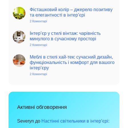
Колоритний
та
автентичний
Фісташковий колір – джерело позитиву
колониальний
та елегантності в інтер’єрі
стиль
в
2 Коментарі
до
інтер’єрі:
Фісташковий
історія,
колір
особливості
–
Інтер’єр у стилі вінтаж: чарівність
та
джерело
минулого в сучасному просторі
поради
позитиву
для
та
2 Коментарі
до
сучасного
елегантності
Інтер’єр
дому
в
у
інтер’єрі
стилі
Меблі в стилі хай-тек: сучасний дизайн,
вінтаж:
функціональність і комфорт для вашого
чарівність
інтер’єру
минулого
в
2 Коментарі
до
сучасному
Меблі
просторі
в
стилі
хай-
тек:
сучасний
дизайн,
функціональність
Активні обговорення
і
комфорт
для
вашого
Severyn
до
Настінні світильники в інтер’єрі:
інтер’єру