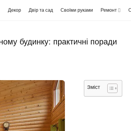
Декор
Двір та сад
Своїми руками
Ремонт
О
ному будинку: практичні поради
Зміст