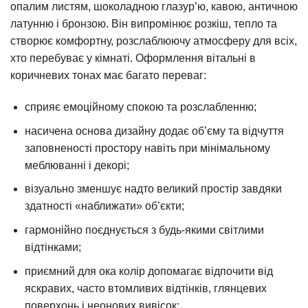
опалим листям, шоколадною глазур’ю, кавою, античною
латунню і бронзою. Він випромінює розкіш, тепло та
створює комфортну, розслаблюючу атмосферу для всіх,
хто перебуває у кімнаті. Оформлення вітальні в
коричневих тонах має багато переваг:
сприяє емоційному спокою та розслабленню;
насичена основа дизайну додає об’єму та відчуття
заповненості простору навіть при мінімальному
меблюванні і декорі;
візуально зменшує надто великий простір завдяки
здатності «наближати» об’єкти;
гармонійно поєднується з будь-якими світлими
відтінками;
приємний для ока колір допомагає відпочити від
яскравих, часто втомливих відтінків, глянцевих
поверхонь і неонових вивісок;