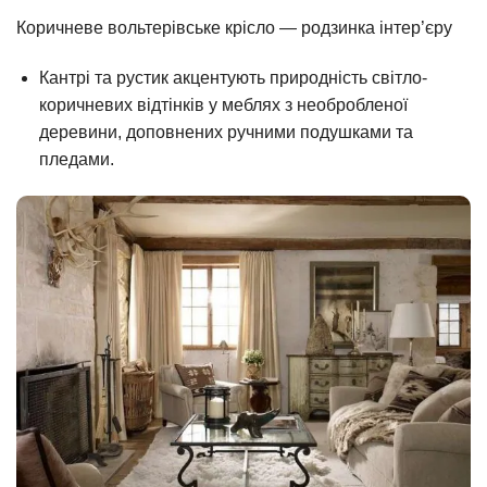
Коричневе вольтерівське крісло — родзинка інтер’єру
Кантрі та рустик акцентують природність світло-
коричневих відтінків у меблях з необробленої
деревини, доповнених ручними подушками та
пледами.