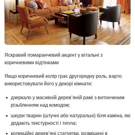
Яскравий помаранчевий акцент у вітальні з
коричневими відтінками
Якщо коричневий колір грає другорядну роль, варто
використовувати його у декорі кімнати:
дзеркало у масивній дерев’яній рамі з витонченим
різьбленням над комодом;
шкури тварин (штучні або натуральні) біля каміна, які
додають текстурності і тепла;
колекційні дерев’яні статуетки, розміщені в