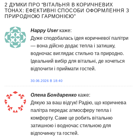
2 ДУМКИ ПРО “
ВІТАЛЬНЯ В КОРИЧНЕВИХ
ТОНАХ: ЕФЕКТИВНІ СПОСОБИ ОФОРМЛЕННЯ З
ПРИРОДНОЮ ГАРМОНІЄЮ
”
Happy User
каже:
Дуже сподобалась ідея коричневої палітри
— вона дійсно додає тепла і затишку,
водночас виглядає стильно та природно.
Ідеальний вибір для вітальні, де хочеться
відпочити і приймати гостей.
30.06.2026 В 18:40
Олена Бондаренко
каже:
Дякую за ваш відгук! Радію, що коричнева
палітра передає атмосферу тепла і
комфорту. Саме це робить вітальню
затишною і водночас стильною для
відпочинку та гостей.