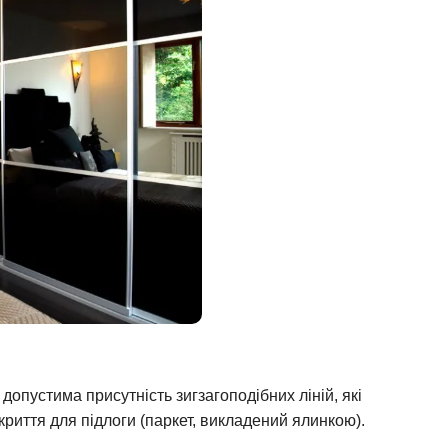
допустима присутність зигзагоподібних ліній, які
риття для підлоги (паркет, викладений ялинкою).