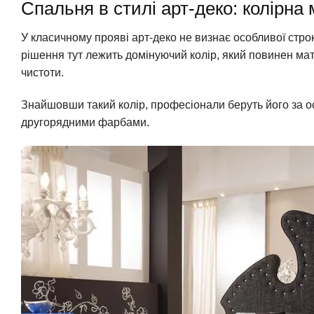
Спальня в стилі арт-деко: колірна 
У класичному прояві арт-деко не визнає особливої строк
рішення тут лежить домінуючий колір, який повинен мати
чистоти.
Знайшовши такий колір, професіонали беруть його за о
другорядними фарбами.