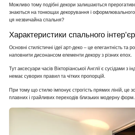
Можливо тому подібні декори залишаються прерогативо
знаються на тонкощах декорування і оформлювального 
ця незвичайна спальня?
Характеристики спального інтер’єр
Основні стилістичні ідеї арт-деко – це елегантність та 
наповнити дисонансом елементи декору з різних епох.
Тут аксесуари часів Вікторіанської Англії є сусідами з 
немає суворих правил та чітких пропорцій.
При тому що стилю імпонує строгість прямих ліній, це з
плавних і грайливих переходів близьких модерну форм.