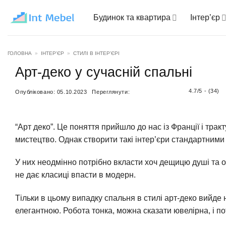
Пропустити
Будинок та квартира
Інтер’єр
ГОЛОВНА
»
ІНТЕР'ЄР
»
СТИЛІ В ІНТЕР’ЄРІ
Арт-деко у сучасній спальні
4.7/5 - (34)
Опубліковано:
05.10.2023
Переглянути:
“Арт деко”. Це поняття прийшло до нас із Франції і тра
мистецтво. Однак створити такі інтер’єри стандартними
У них неодмінно потрібно вкласти хоч дещицю душі та об
не дає класиці впасти в модерн.
Тільки в цьому випадку спальня в стилі арт-деко вийд
елегантною. Робота тонка, можна сказати ювелірна, і по