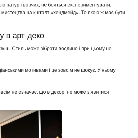
ю натур творчих, не бояться експериментувати,
мистецтва на кшталт «хендмейд». То якою ж має бути
у в арт-деко
розкіш. Стиль може зібрати воєдино і при цьому не
індіанськими мотивами і це зовсім не шокує. У ньому
овсім не означає, що в декорі не може з’явитися