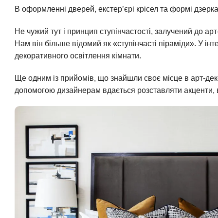
В оформленні дверей, екстер’єрі крісел та формі дзерк
Не чужий тут і принцип ступінчастості, залучений до арт
Нам він більше відомий як «ступінчасті піраміди». У ін
декоративного освітлення кімнати.
Ще одним із прийомів, що знайшли своє місце в арт-деко
допомогою дизайнерам вдається розставляти акценти, в