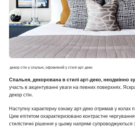
декор стін у спальні, офомленій у стилі арт деко
Спальня, декорована в стилі арт-деко, неодмінно з
участь в акцентуванні уваги на певних поверхнях. Яск
декор стін.
Наступну характерну ознаку арт-деко отримав у колах пр
Цим епітетом охарактеризовано контрастне чергування в 
стилістичні рішення у цьому напрямі супроводжуються 