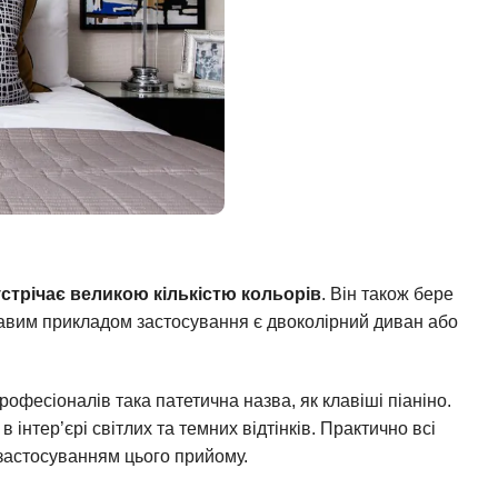
устрічає великою кількістю кольорів
. Він також бере
равим прикладом застосування є двоколірний диван або
офесіоналів така патетична назва, як клавіші піаніно.
інтер’єрі світлих та темних відтінків. Практично всі
застосуванням цього прийому.