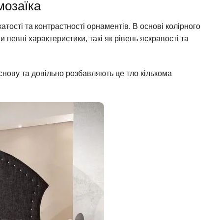
мозаїка
атості та контрастності орнаментів. В основі колірного
 певні характеристики, такі як рівень яскравості та
снову та довільно розбавляють це тло кількома