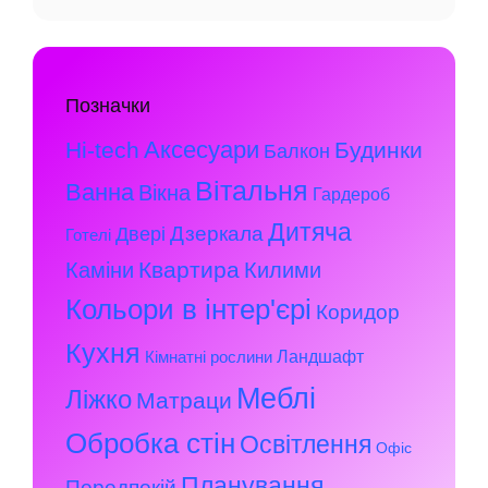
Позначки
Аксесуари
Hi-tech
Будинки
Балкон
Вітальня
Ванна
Вікна
Гардероб
Дитяча
Дзеркала
Двері
Готелі
Квартира
Каміни
Килими
Кольори в інтер'єрі
Коридор
Кухня
Ландшафт
Кімнатні рослини
Меблі
Ліжко
Матраци
Обробка стін
Освітлення
Офіс
Планування
Передпокій