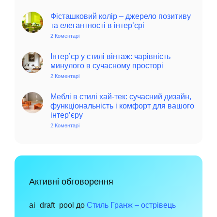
Колоритний
та
автентичний
Фісташковий колір – джерело позитиву
колониальний
та елегантності в інтер’єрі
стиль
в
2 Коментарі
до
інтер’єрі:
Фісташковий
історія,
колір
особливості
–
Інтер’єр у стилі вінтаж: чарівність
та
джерело
минулого в сучасному просторі
поради
позитиву
для
та
2 Коментарі
до
сучасного
елегантності
Інтер’єр
дому
в
у
інтер’єрі
стилі
Меблі в стилі хай-тек: сучасний дизайн,
вінтаж:
функціональність і комфорт для вашого
чарівність
інтер’єру
минулого
в
2 Коментарі
до
сучасному
Меблі
просторі
в
стилі
хай-
тек:
сучасний
дизайн,
функціональність
Активні обговорення
і
комфорт
для
вашого
ai_draft_pool
до
Стиль Гранж – острівець
інтер’єру