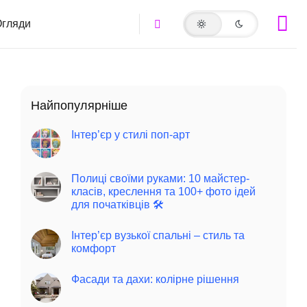
гляди
Найпопулярніше
Інтер’єр у стилі поп-арт
Полиці своїми руками: 10 майстер-
класів, креслення та 100+ фото ідей
для початківців 🛠️
Інтер’єр вузької спальні – стиль та
комфорт
Фасади та дахи: колірне рішення