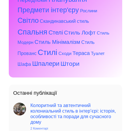
Предмети інтер'єру
Рослини
Світло
Скандинавський стиль
Спальня
Стелі
Стиль Лофт
Стиль
Стиль Мінімалізм
Стиль
Модерн
Стилі
Тераса
Прованс
Сходи
Туалет
Шпалери
Штори
Шафа
Останні публікації
Колоритний та автентичний
колониальний стиль в інтер’єрі: історія,
особливості та поради для сучасного
дому
2 Коментарі
до