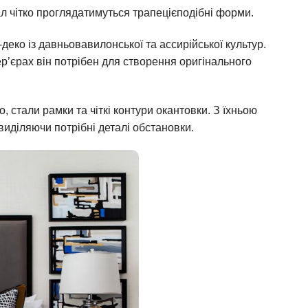
ал чітко проглядатимуться трапецієподібні форми.
-деко із давньовавилонської та ассирійської культур.
тер’єрах він потрібен для створення оригінального
, стали рамки та чіткі контури окантовки. З їхньою
иділяючи потрібні деталі обстановки.