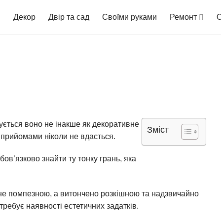
Декор
Двір та сад
Своїми руками
Ремонт
О
ктується воно не інакше як декоративне
Зміст
 прийомами ніколи не вдасться.
ов’язково знайти ту тонку грань, яка
е не помпезною, а витончено розкішною та надзвичайно
требує наявності естетичних задатків.