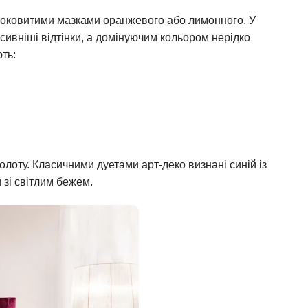
 соковитими мазками оранжевого або лимонного. У
есивніші відтінки, а домінуючим кольором нерідко
ть:
олоту. Класичними дуетами арт-деко визнані синій із
 зі світлим бежем.