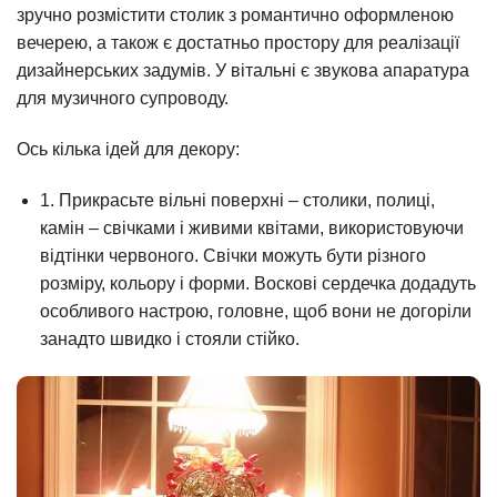
зручно розмістити столик з романтично оформленою
вечерею, а також є достатньо простору для реалізації
дизайнерських задумів. У вітальні є звукова апаратура
для музичного супроводу.
Ось кілька ідей для декору:
1. Прикрасьте вільні поверхні – столики, полиці,
камін – свічками і живими квітами, використовуючи
відтінки червоного. Свічки можуть бути різного
розміру, кольору і форми. Воскові сердечка додадуть
особливого настрою, головне, щоб вони не догоріли
занадто швидко і стояли стійко.