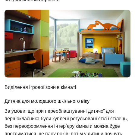
Виділення ігрової зони в кімнаті
Дитяча для молодшого шкільного віку
За умови, що при переоблаштуванні дитячої для
першокласника були куплені регульовані стіл і стілець,
без переоформлення інтер’єру кімнати можна буде
протриматися ще пару років, потім у дитини почнуть