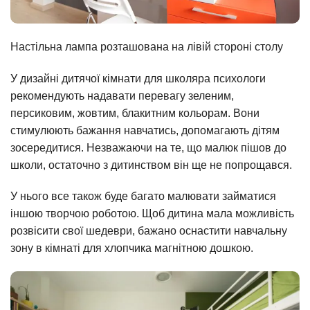
Настільна лампа розташована на лівій стороні столу
У дизайні дитячої кімнати для школяра психологи
рекомендують надавати перевагу зеленим,
персиковим, жовтим, блакитним кольорам. Вони
стимулюють бажання навчатись, допомагають дітям
зосередитися. Незважаючи на те, що малюк пішов до
школи, остаточно з дитинством він ще не попрощався.
У нього все також буде багато малювати займатися
іншою творчою роботою. Щоб дитина мала можливість
розвісити свої шедеври, бажано оснастити навчальну
зону в кімнаті для хлопчика магнітною дошкою.