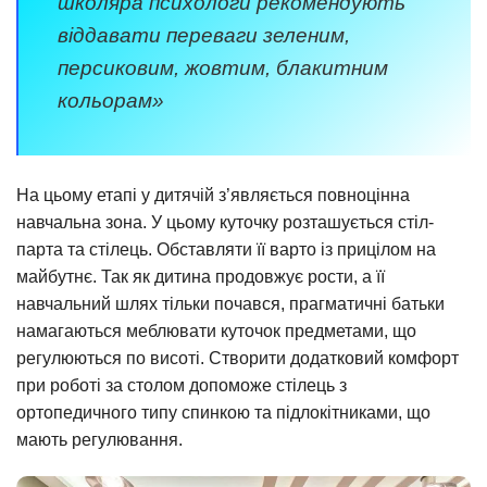
школяра психологи рекомендують
віддавати переваги зеленим,
персиковим, жовтим, блакитним
кольорам»
На цьому етапі у дитячій з’являється повноцінна
навчальна зона. У цьому куточку розташується стіл-
парта та стілець. Обставляти її варто із прицілом на
майбутнє. Так як дитина продовжує рости, а її
навчальний шлях тільки почався, прагматичні батьки
намагаються меблювати куточок предметами, що
регулюються по висоті. Створити додатковий комфорт
при роботі за столом допоможе стілець з
ортопедичного типу спинкою та підлокітниками, що
мають регулювання.