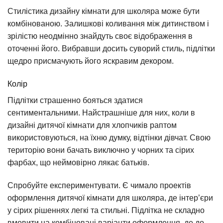
Стилістика дизайну кімнати для школяра може бути
комбінованою. Залишкові коливання між дитинством і
зрілістю неодмінно знайдуть своє відображення в
оточенні його. Вибравши досить суворий стиль, підлітки
щедро присмачують його яскравим декором.
Колір
Підлітки страшенно бояться здатися
сентиментальними. Найстрашніше для них, коли в
дизайні дитячої кімнати для хлопчиків раптом
використовуються, на їхню думку, відтінки дівчат. Свою
територію вони бачать виключно у чорних та сірих
фарбах, що неймовірно лякає батьків.
Спробуйте експериментувати. Є чимало проектів
оформлення дитячої кімнати для школяра, де інтер’єри
у сірих рішеннях легкі та стильні. Підлітка не складно
вмовити на комбіновані варіанти оформлення, де до