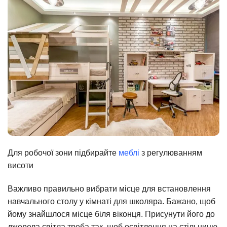
Для робочої зони підбирайте
меблі
з регулюванням
висоти
Важливо правильно вибрати місце для встановлення
навчального столу у кімнаті для школяра. Бажано, щоб
йому знайшлося місце біля віконця. Присунути його до
джерела світла треба так, щоб освітлення на стільницю