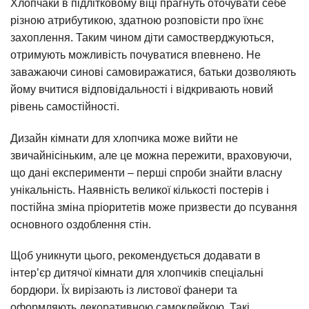
Хлопчаки в підлітковому віці прагнуть оточувати себе
різною атрибутикою, здатною розповісти про їхнє
захоплення. Таким чином діти самостверджуються,
отримують можливість почуватися впевнено. Не
заважаючи синові самовиражатися, батьки дозволяють
йому вчитися відповідальності і відкривають новий
рівень самостійності.
Дизайн кімнати для хлопчика може вийти не
звичайнісіньким, але це можна пережити, враховуючи,
що дані експерименти – перші спроби знайти власну
унікальність. Наявність великої кількості постерів і
постійна зміна пріоритетів може призвести до псування
основного оздоблення стін.
Щоб уникнути цього, рекомендується додавати в
інтер’єр дитячої кімнати для хлопчиків спеціальні
бордюри. Їх вирізають із листової фанери та
оформляють декоративною самоклейкою. Такі