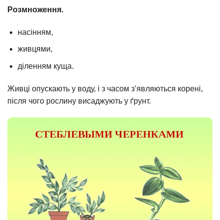
Розмноження.
насінням,
живцями,
діленням куща.
Живці опускають у воду, і з часом з’являються корені,
після чого рослину висаджують у ґрунт.