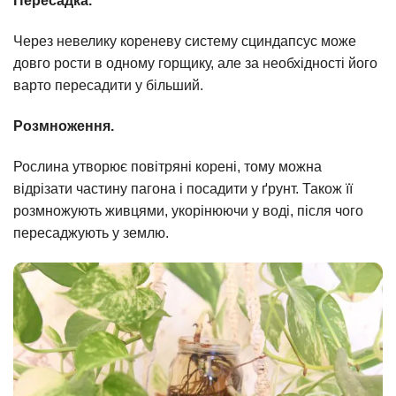
Пересадка.
Через невелику кореневу систему сциндапсус може
довго рости в одному горщику, але за необхідності його
варто пересадити у більший.
Розмноження.
Рослина утворює повітряні корені, тому можна
відрізати частину пагона і посадити у ґрунт. Також її
розмножують живцями, укорінюючи у воді, після чого
пересаджують у землю.