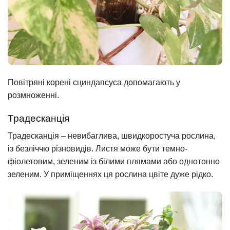
Повітряні корені сциндапсуса допомагають у
розмноженні.
Традесканція
Традесканція – невибаглива, швидкоростуча рослина,
із безліччю різновидів. Листя може бути темно-
фіолетовим, зеленим із білими плямами або однотонно
зеленим. У приміщеннях ця рослина цвіте дуже рідко.