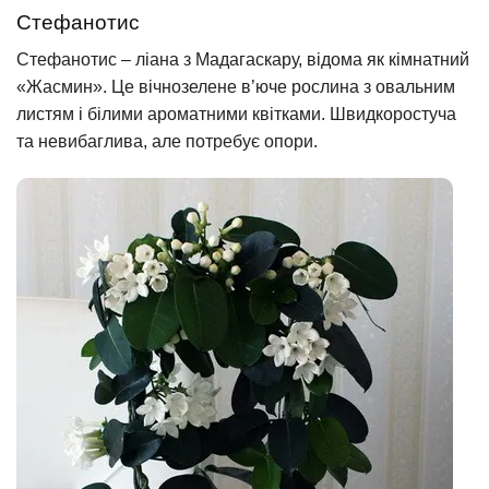
Стефанотис
Стефанотис – ліана з Мадагаскару, відома як кімнатний
«Жасмин». Це вічнозелене в’юче рослина з овальним
листям і білими ароматними квітками. Швидкоростуча
та невибаглива, але потребує опори.