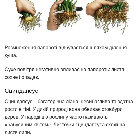
Розмноження папороті відбувається шляхом ділення
куща.
Сухе повітря негативно впливає на папороть: листя
сохне і опадає.
Сциндапсус
Сциндапсус – багаторічна ліана, невибаглива та здатна
рости в тіні. У дикій природі вона обвиває стовбури
дерев. У народі цю рослину часто називають
«бабусиним квітом». Листочки сциндапсуса схожі на
листя липи.