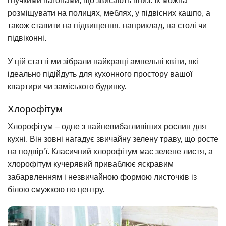
гнучкими пагонами, що звисають вниз. Їх можна
розміщувати на полицях, меблях, у підвісних кашпо, а
також ставити на підвищення, наприклад, на столі чи
підвіконні.
У цій статті ми зібрали найкращі ампельні квіти, які
ідеально підійдуть для кухонного простору вашої
квартири чи заміського будинку.
Хлорофітум
Хлорофітум – одне з найневибагливіших рослин для
кухні. Він зовні нагадує звичайну зелену траву, що росте
на подвір’ї. Класичний хлорофітум має зелене листя, а
хлорофітум кучерявий приваблює яскравим
забарвленням і незвичайною формою листочків із
білою смужкою по центру.