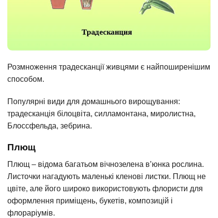
Розмноження традесканції живцями є найпоширенішим
способом.
Популярні види для домашнього вирощування:
традесканція білоцвіта, силламонтана, миролистна,
Блоссфельда, зебрина.
Плющ
Плющ – відома багатьом вічнозелена в’юнка рослина.
Листочки нагадують маленькі кленові листки. Плющ не
цвіте, але його широко використовують флористи для
оформлення приміщень, букетів, композицій і
флораріумів.