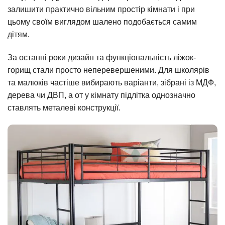
залишити практично вільним простір кімнати і при
цьому своїм виглядом шалено подобається самим
дітям.
За останні роки дизайн та функціональність ліжок-
горищ стали просто неперевершеними. Для школярів
та малюків частіше вибирають варіанти, зібрані із МДФ,
дерева чи ДВП, а от у кімнату підлітка однозначно
ставлять металеві конструкції.