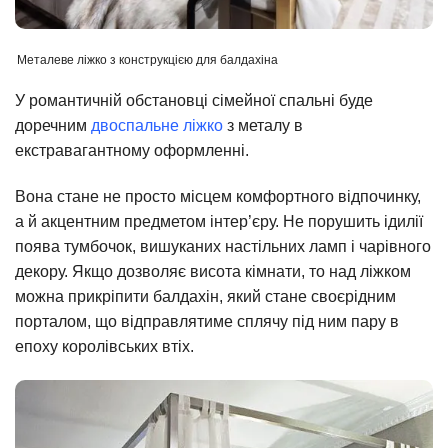
Металеве ліжко з конструкцією для балдахіна
У романтичній обстановці сімейної спальні буде
доречним
двоспальне ліжко
з металу в
екстравагантному оформленні.
Вона стане не просто місцем комфортного відпочинку,
а й акцентним предметом інтер’єру. Не порушить ідилії
поява тумбочок, вишуканих настільних ламп і чарівного
декору. Якщо дозволяє висота кімнати, то над ліжком
можна прикріпити балдахін, який стане своєрідним
порталом, що відправлятиме сплячу під ним пару в
епоху королівських втіх.