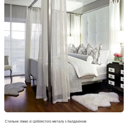
Стильне ліжко зі сріблястого металу з балдахіном