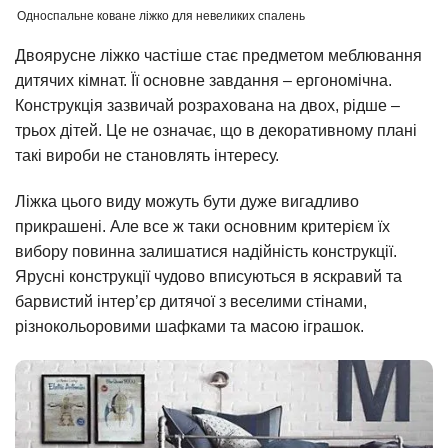
Односпальне коване ліжко для невеликих спалень
Двоярусне ліжко частіше стає предметом меблювання
дитячих кімнат. Її основне завдання – ергономічна.
Конструкція зазвичай розрахована на двох, рідше –
трьох дітей. Це не означає, що в декоративному плані
такі вироби не становлять інтересу.
Ліжка цього виду можуть бути дуже вигадливо
прикрашені. Але все ж таки основним критерієм їх
вибору повинна залишатися надійність конструкції.
Ярусні конструкції чудово вписуються в яскравий та
барвистий інтер’єр дитячої з веселими стінами,
різнокольоровими шафками та масою іграшок.