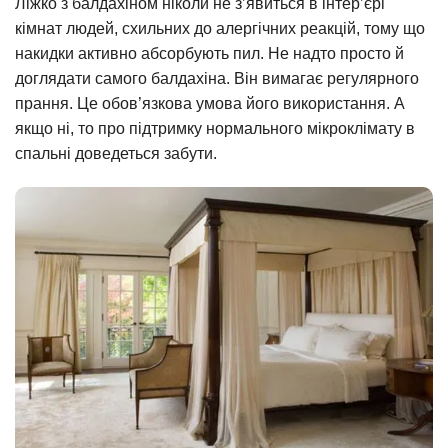
Ліжко з балдахіном ніколи не з’явиться в інтер’єрі
кімнат людей, схильних до алергічних реакцій, тому що
накидки активно абсорбують пил. Не надто просто й
доглядати самого балдахіна. Він вимагає регулярного
прання. Це обов’язкова умова його використання. А
якщо ні, то про підтримку нормального мікроклімату в
спальні доведеться забути.