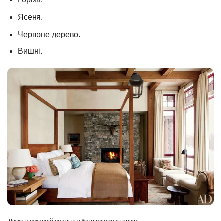
Ясеня.
Червоне дерево.
Вишні.
Ліжко в сучасній спальні з балдахіном з горіха