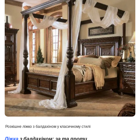
Розкішне ліжко з балдахіном у класичному стилі
Ліжка
з балдахіном: за та проти