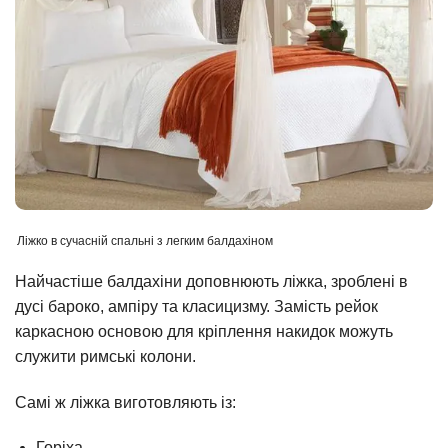
Ліжко в сучасній спальні з легким балдахіном
Найчастіше балдахіни доповнюють ліжка, зроблені в
дусі бароко, ампіру та класицизму. Замість рейок
каркасною основою для кріплення накидок можуть
служити римські колони.
Самі ж ліжка виготовляють із:
Горіха.