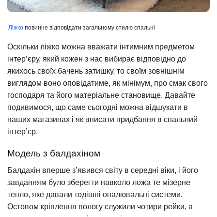
Ліжко
повинне відповідати загальному стилю спальні
Оскільки ліжко можна вважати інтимним предметом
інтер’єру, який кожен з нас вибирає відповідно до
якихось своїх бачень затишку, то своїм зовнішнім
виглядом воно оповідатиме, як мінімум, про смак свого
господаря та його матеріальне становище. Давайте
подивимося, що саме сьогодні можна відшукати в
наших магазинах і як вписати придбання в спальний
інтер’єр.
Модель з балдахіном
Балдахін вперше з’явився світу в середні віки, і його
завданням було зберегти навколо ложа те мізерне
тепло, яке давали тодішні опалювальні системи.
Остовом кріплення пологу служили чотири рейки, а