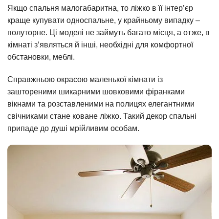
Якщо спальня малогабаритна, то ліжко в її інтер’єр
краще купувати односпальне, у крайньому випадку –
полуторне. Ці моделі не займуть багато місця, а отже, в
кімнаті з’являться й інші, необхідні для комфортної
обстановки, меблі.
Справжньою окрасою маленької кімнати із
заштореними шикарними шовковими фіранками
вікнами та розставленими на полицях елегантними
свічниками стане коване ліжко. Такий декор спальні
припаде до душі мрійливим особам.