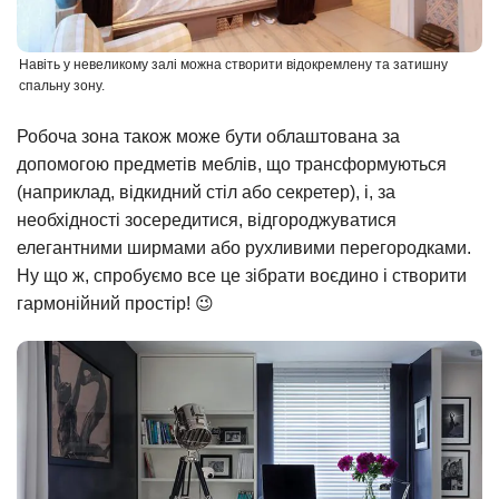
Навіть у невеликому залі можна створити відокремлену та затишну
спальну зону.
Робоча зона також може бути облаштована за
допомогою предметів меблів, що трансформуються
(наприклад, відкидний стіл або секретер), і, за
необхідності зосередитися, відгороджуватися
елегантними ширмами або рухливими перегородками.
Ну що ж, спробуємо все це зібрати воєдино і створити
гармонійний простір! 😉