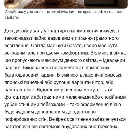
Дизайн залу у квартирі в стилі мінімалізм – це простір, світло та нічого
зайвого.
Для дизайну залу у квартирі в мінімалістичному дусі
також надзвичайно важливим є питання грамотного
освітлення. Світла має бути багато, і воно має бути
яскравим, але при цьому комфортним. Величезні вікна,
що пропускають максимум денного світла, – ідеальний
варіант. Віконна зона позбавляється помпезних,
багатошарових гардин. Їх змінюють лаконічні римські,
японські панельні або рулонні варіанти штор, або
навіть жалюзі. Відмінним рішенням можуть стати
фотоштори з абстрактними малюнками або спокійними
урбаністичними пейзажами – таке оформлення вікна
буде чудовим доповненням до однотонно
пофарбованих стін. Вечірнє освітлення забезпечується
багатоярусною системою вбудованих або трекових