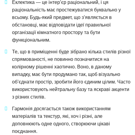
Еклектика — це інтер’єр раціональний, і ця
раціональність має простежуватися буквально у
всьому. Будь-який предмет, що з’являється в
обстановці, має відповідати ідеї правильної
організації кімнатного простору та бути
функціональним.
Те, що в приміщенні буде зібрано кілька стилів різної
спрямованості, не повинно позначитися на
колірному рішенні хаотично. Воно, в даному
випадку, має бути продумано так, щоб візуально
об’єднати простір, зробити його єдиним цілим. Часто
використовують нейтральну базу та яскраві акценти
з різних стилів.
Гармонія досягається також використанням
матеріалів та текстур, які, хоч і різні, але
доповнюють одне одного, створюючи цікаві
поєднання.