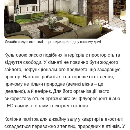
Дизайн залу в екостилі – це подих природи у вашому домі.
Культовою рисою подібних інтер’єрів є просторість та
відчуття свободи. У кімнаті не повинно бути жодного
зайвого, нефункціонального предмета, що захаращує
простір. Наголос робиться і на хороше освітлення,
причому не тільки природне (великі вікна – це
ідеально), а й вечірнє. Для його організації часто
використовують енергозберігаючі флуоресцентні або
LED лампи з теплим спектром світіння.
Колірна палітра для дизайну залу у квартирі в екостилі
складається переважно з теплих, природних відтінків. У