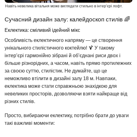
Навіть невелика вітальня може виглядати стильно в інтер’єрі лофт.
Сучасний дизайн залу: калейдоскоп стилів 🌈
Еклектика: сміливий ідейний мікс
Особливість еклектичного напряму — це створення
унікального стилістичного коктейлю! 🍹 У такому
інтер’єрі гармонійно зібрані й об’єднані риси двох і
більше різнорідних, а часом, навіть прямо протилежних
за своєю суттю, стилістик. Не думайте, що це
неможливо втілити в дизайні залу 18 м. Навпаки,
еклектика може стати справжньою знахідкою для
невеликих просторів, дозволяючи взяти найкраще від
різних стилів.
Просто, вибираючи еклектику, потрібно брати до уваги
такі важливі моменти: