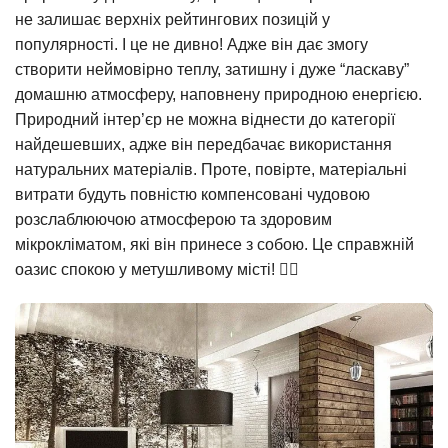
не залишає верхніх рейтингових позицій у
популярності. І це не дивно! Адже він дає змогу
створити неймовірно теплу, затишну і дуже “ласкаву”
домашню атмосферу, наповнену природною енергією.
Природний інтер’єр не можна віднести до категорії
найдешевших, адже він передбачає використання
натуральних матеріалів. Проте, повірте, матеріальні
витрати будуть повністю компенсовані чудовою
розслаблюючою атмосферою та здоровим
мікрокліматом, які він принесе з собою. Це справжній
оазис спокою у метушливому місті! 🧘‍♀️