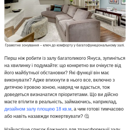
Грамотне зонування – ключ до комфорту у багатофункціональному залі.
Перш ніж робити із залу багатоликого Януса, зупиніться
на хвилинку і подумайте: що конкретно ви очікуєте від
його майбутньої обстановки? Які функції він має
виконувати? Адже впихнути в нього все, включно з
дитячою ігровою зоною, навряд чи вдасться, тож
доведеться визначатися пріоритетами. Що ви дійсно
маєте втілити в реальність, займаючись, наприклад,
дизайном залу площею 18 кв.м
, а чим готові тимчасово
або навіть назавжди пожертвувати? 🤔
Найчастіше список бажаного для трансформації залу