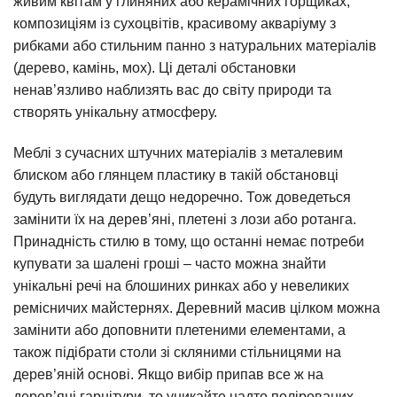
живим квітам у глиняних або керамічних горщиках,
композиціям із сухоцвітів, красивому акваріуму з
рибками або стильним панно з натуральних матеріалів
(дерево, камінь, мох). Ці деталі обстановки
ненав’язливо наблизять вас до світу природи та
створять унікальну атмосферу.
Меблі з сучасних штучних матеріалів з металевим
блиском або глянцем пластику в такій обстановці
будуть виглядати дещо недоречно. Тож доведеться
замінити їх на дерев’яні, плетені з лози або ротанга.
Принадність стилю в тому, що останні немає потреби
купувати за шалені гроші – часто можна знайти
унікальні речі на блошиних ринках або у невеликих
ремісничих майстернях. Деревний масив цілком можна
замінити або доповнити плетеними елементами, а
також підібрати столи зі скляними стільницями на
дерев’яній основі. Якщо вибір припав все ж на
дерев’яні гарнітури, то уникайте надто полірованих,