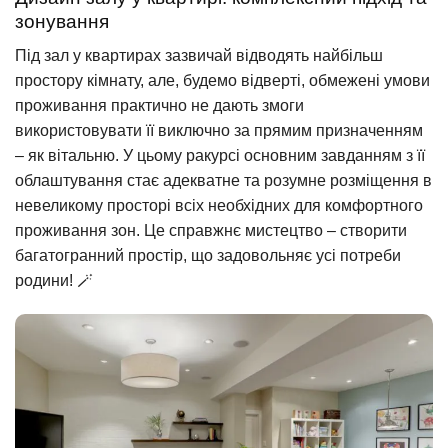
зонування
Під зал у квартирах зазвичай відводять найбільш
простору кімнату, але, будемо відверті, обмежені умови
проживання практично не дають змоги
використовувати її виключно за прямим призначенням
– як вітальню. У цьому ракурсі основним завданням з її
облаштування стає адекватне та розумне розміщення в
невеликому просторі всіх необхідних для комфортного
проживання зон. Це справжнє мистецтво – створити
багатогранний простір, що задовольняє усі потреби
родини! 🪄