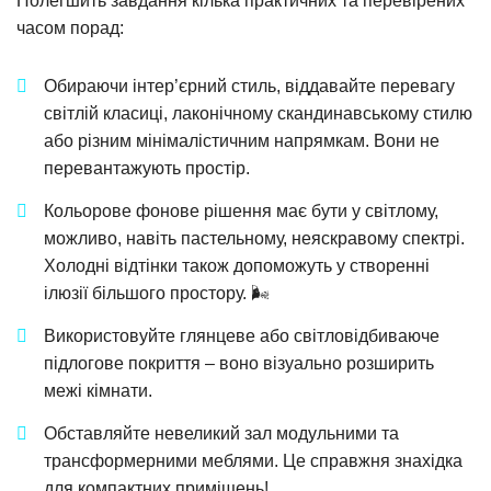
Полегшить завдання кілька практичних та перевірених
часом порад:
Обираючи інтер’єрний стиль, віддавайте перевагу
світлій класиці, лаконічному скандинавському стилю
або різним мінімалістичним напрямкам. Вони не
перевантажують простір.
Кольорове фонове рішення має бути у світлому,
можливо, навіть пастельному, неяскравому спектрі.
Холодні відтінки також допоможуть у створенні
ілюзії більшого простору. 🌬️
Використовуйте глянцеве або світловідбиваюче
підлогове покриття – воно візуально розширить
межі кімнати.
Обставляйте невеликий зал модульними та
трансформерними меблями. Це справжня знахідка
для компактних приміщень!