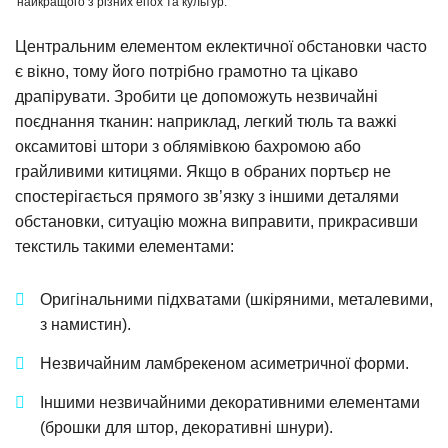
найкращого з різних епох та культур.
Центральним елементом еклектичної обстановки часто
є вікно, тому його потрібно грамотно та цікаво
драпірувати. Зробити це допоможуть незвичайні
поєднання тканин: наприклад, легкий тюль та важкі
оксамитові штори з облямівкою бахромою або
грайливими китицями. Якщо в обраних портьєр не
спостерігається прямого зв’язку з іншими деталями
обстановки, ситуацію можна виправити, прикрасивши
текстиль такими елементами:
Оригінальними підхватами (шкіряними, металевими,
з намистин).
Незвичайним ламбрекеном асиметричної форми.
Іншими незвичайними декоративними елементами
(брошки для штор, декоративні шнури).