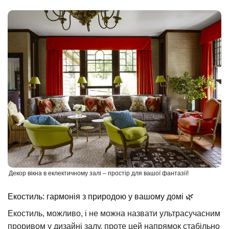
Декор вікна в еклектичному залі – простір для вашої фантазії!
Екостиль: гармонія з природою у вашому домі 🌿
Екостиль, можливо, і не можна назвати ультрасучасним
проривом у дизайні залу, проте цей напрямок стабільно