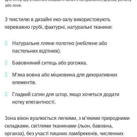
або лози.
З текстилю в дизайні еко-залу використовують
переважно грубі, фактурні, натуральні тканини:
Натуральне лляне полотно (небілене або
пастельних відтінків).
Бавовняний ситець або рогожка.
М’яка вовна або мішковина для декоративних
елементів.
Гладкий сатин для штор, якщо хочеться додати
нотку елегантності.
Зона вікон вуалюється легкими, з м’якими природними
складками, світлими тканинами (льон, бавовна,
органза), без участі пишних ламбрекенів, численних