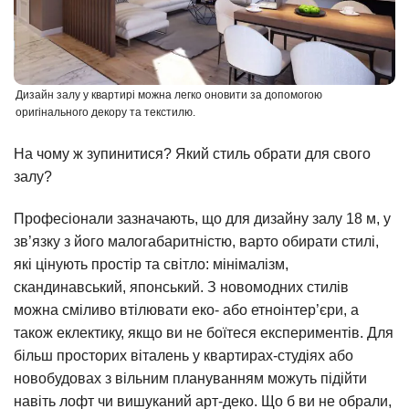
Дизайн залу у квартирі можна легко оновити за допомогою
оригінального декору та текстилю.
На чому ж зупинитися? Який стиль обрати для свого
залу?
Професіонали зазначають, що для дизайну залу 18 м, у
зв’язку з його малогабаритністю, варто обирати стилі,
які цінують простір та світло: мінімалізм,
скандинавський, японський. З новомодних стилів
можна сміливо втілювати еко- або етноінтер’єри, а
також еклектику, якщо ви не боїтеся експериментів. Для
більш просторих віталень у квартирах-студіях або
новобудовах з вільним плануванням можуть підійти
навіть лофт чи вишуканий арт-деко. Що б ви не обрали,