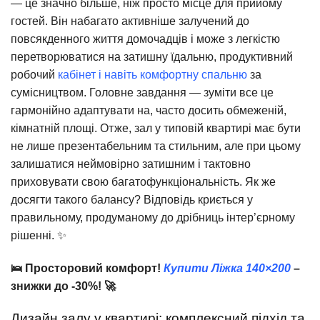
— це значно більше, ніж просто місце для прийому
гостей. Він набагато активніше залучений до
повсякденного життя домочадців і може з легкістю
перетворюватися на затишну їдальню, продуктивний
робочий
кабінет і навіть комфортну спальню
за
сумісництвом. Головне завдання — зуміти все це
гармонійно адаптувати на, часто досить обмеженій,
кімнатній площі. Отже, зал у типовій квартирі має бути
не лише презентабельним та стильним, але при цьому
залишатися неймовірно затишним і тактовно
приховувати свою багатофункціональність. Як же
досягти такого балансу? Відповідь криється у
правильному, продуманому до дрібниць інтер’єрному
рішенні. ✨
🛌 Просторовий комфорт!
Купити Ліжка 140×200
–
знижки до -30%! 🚀
Дизайн залу у квартирі: комплексний підхід та