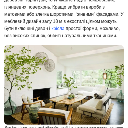
глянцевих поверхонь. Краще вибрати вироби з
матовими або злегка шорсткими, “живими” фасадами. У
меблевий дизайн залу 18 м в екостилі цілком можуть
бути включені диван і
крісла
простої форми, можливо,
без високих спинок, оббиті натуральними тканинами.
Для інтер’єру в екостилі обирайте меблі з натурального дерева, ротангу