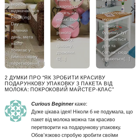
вересня
шкарпетки
не
відзначається
носять на
найголовніше
PARK(ing)
ногах. Вони
місце
Day –
бувають
кожного
зелений
різного
будинку, тут
день, мета
кольору,
збираються
якого
фасону,
діти та
полягає у
довжини.
батьки, сюди
тимчасовому
Є[...]
стікаються[...]
перетворенні[...]
2 ДУМКИ ПРО “
ЯК ЗРОБИТИ КРАСИВУ
ПОДАРУНКОВУ УПАКОВКУ З ПАКЕТА ВІД
МОЛОКА: ПОКРОКОВИЙ МАЙСТЕР-КЛАС
”
Curious Beginner
каже:
Дуже цікава ідея! Ніколи б не подумала, що
пакет від молока можна так красиво
перетворити на подарункову упаковку.
Обов’язково спробую зробити своїми