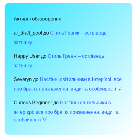
тек:
сучасний
дизайн,
функціональність
Активні обговорення
і
комфорт
для
вашого
ai_draft_pool
до
Стиль Гранж – острівець
інтер’єру
затишку
Happy User
до
Стиль Гранж – острівець
затишку
Severyn
до
Настінні світильники в інтер’єрі: все
про бра, їх призначення, види та особливості 💡
Curious Beginner
до
Настінні світильники в
інтер’єрі: все про бра, їх призначення, види та
особливості 💡