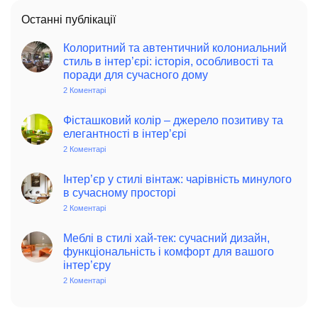
Останні публікації
Колоритний та автентичний колониальний
стиль в інтер’єрі: історія, особливості та
поради для сучасного дому
2 Коментарі
до
Колоритний
та
автентичний
Фісташковий колір – джерело позитиву та
колониальний
елегантності в інтер’єрі
стиль
в
2 Коментарі
до
інтер’єрі:
Фісташковий
історія,
колір
особливості
–
Інтер’єр у стилі вінтаж: чарівність минулого
та
джерело
в сучасному просторі
поради
позитиву
для
та
2 Коментарі
до
сучасного
елегантності
Інтер’єр
дому
в
у
інтер’єрі
стилі
Меблі в стилі хай-тек: сучасний дизайн,
вінтаж:
функціональність і комфорт для вашого
чарівність
інтер’єру
минулого
в
2 Коментарі
до
сучасному
Меблі
просторі
в
стилі
хай-