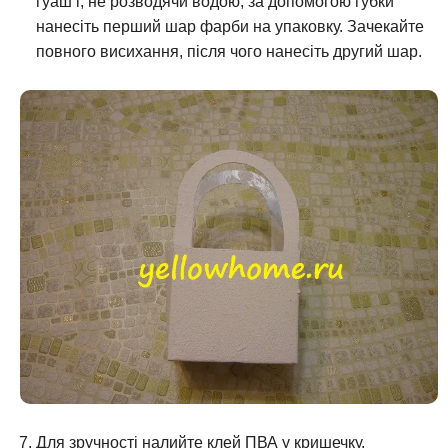
гуаш і, не розводячи водою, за допомогою губки
нанесіть перший шар фарби на упаковку. Зачекайте
повного висихання, після чого нанесіть другий шар.
Для зручності налийте клей ПВА у кришечку.