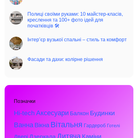
Полиці своїми руками: 10 майстер-класів,
креслення та 100+ фото ідей для
початківців 🛠️
Інтер’єр вузької спальні – стиль та комфорт
Фасади та дахи: колірне рішення
Позначки
Аксесуари
Hi-tech
Будинки
Балкон
Вітальня
Ванна
Вікна
Гардероб
Готелі
Дитяча
Каміни
Дзеркала
Двері