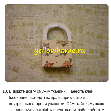
Відріжте довгу смужку тканини. Нанесіть клей
(клейовий пістолет) на край і приклейте її з
внутрішньої сторони упаковки. Обмотайте смужкою
тканини ручку, закріпіть кінець клеєм, зайве обріжте.