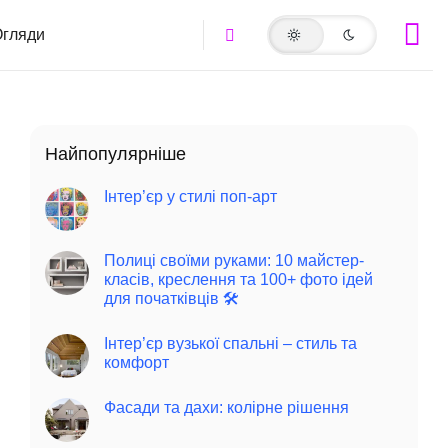
гляди
Найпопулярніше
Інтер’єр у стилі поп-арт
Полиці своїми руками: 10 майстер-
класів, креслення та 100+ фото ідей
для початківців 🛠️
Інтер’єр вузької спальні – стиль та
комфорт
Фасади та дахи: колірне рішення