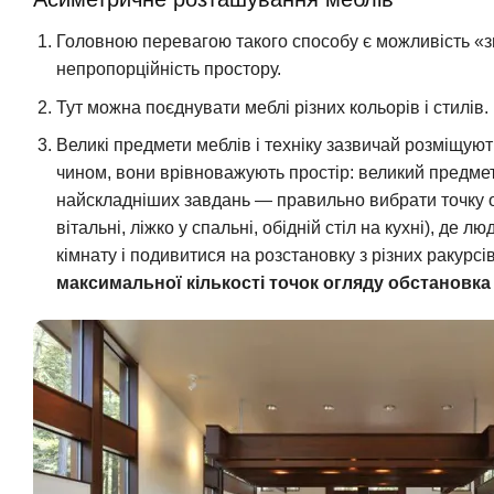
Головною перевагою такого способу є можливість «зг
непропорційність простору.
Тут можна поєднувати меблі різних кольорів і стилів.
Великі предмети меблів і техніку зазвичай розміщують
чином, вони врівноважують простір: великий предмет
найскладніших завдань — правильно вибрати точку ог
вітальні, ліжко у спальні, обідній стіл на кухні), де
кімнату і подивитися на розстановку з різних ракурсі
максимальної кількості точок огляду обстановка