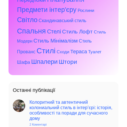
Предмети інтер'єру
Рослини
Світло
Скандинавський стиль
Спальня
Стелі
Стиль Лофт
Стиль
Стиль Мінімалізм
Стиль
Модерн
Стилі
Тераса
Прованс
Сходи
Туалет
Шпалери
Штори
Шафа
Останні публікації
Колоритний та автентичний
колониальний стиль в інтер’єрі: історія,
особливості та поради для сучасного
дому
2 Коментарі
до