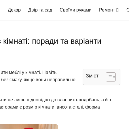
Декор
Двір та сад
Своїми руками
Ремонт
О
кімнаті: поради та варіанти
ти меблі у кімнаті. Навіть
Зміст
 без смаку, якщо вони неправильно
ляти не лише відповідно до власних вподобань, а й з
орами є розмір кімнати, висота стелі, форма