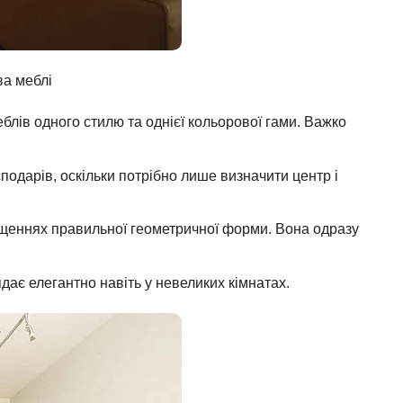
ва меблі
лів одного стилю та однієї кольорової гами. Важко
одарів, оскільки потрібно лише визначити центр і
іщеннях правильної геометричної форми. Вона одразу
ядає елегантно навіть у невеликих кімнатах.