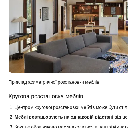
Приклад асиметричної розстановки меблів
Кругова розстановка меблів
Центром кругової розстановки меблів може бути стіл
Меблі розташовують на однаковій відстані від це
Круг не обов’язково має знаходитися в центрі кімнати