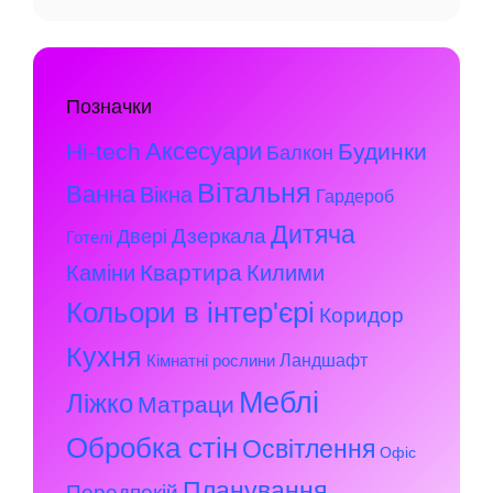
Позначки
Аксесуари
Hi-tech
Будинки
Балкон
Вітальня
Ванна
Вікна
Гардероб
Дитяча
Дзеркала
Двері
Готелі
Квартира
Каміни
Килими
Кольори в інтер'єрі
Коридор
Кухня
Ландшафт
Кімнатні рослини
Меблі
Ліжко
Матраци
Обробка стін
Освітлення
Офіс
Планування
Передпокій