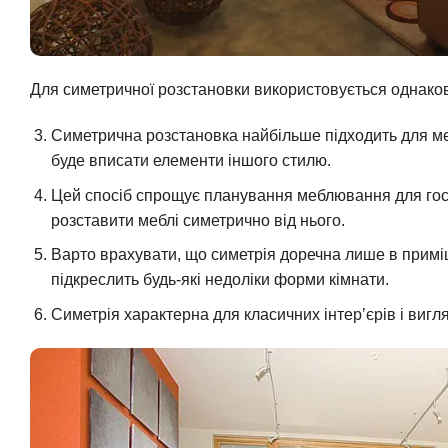
Для симетричної розстановки використовується однако
Симетрична розстановка найбільше підходить для меб
буде вписати елементи іншого стилю.
Цей спосіб спрощує планування меблювання для госп
розставити меблі симетрично від нього.
Варто врахувати, що симетрія доречна лише в прим
підкреслить будь-які недоліки форми кімнати.
Симетрія характерна для класичних інтер’єрів і вигл