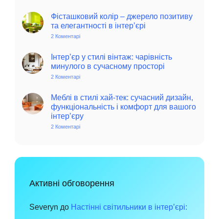
Колоритний
та
автентичний
Фісташковий колір – джерело позитиву
колониальний
та елегантності в інтер’єрі
стиль
в
2 Коментарі
до
інтер’єрі:
Фісташковий
історія,
колір
особливості
–
Інтер’єр у стилі вінтаж: чарівність
та
джерело
минулого в сучасному просторі
поради
позитиву
для
та
2 Коментарі
до
сучасного
елегантності
Інтер’єр
дому
в
у
інтер’єрі
стилі
Меблі в стилі хай-тек: сучасний дизайн,
вінтаж:
функціональність і комфорт для вашого
чарівність
інтер’єру
минулого
в
2 Коментарі
до
сучасному
Меблі
просторі
в
стилі
хай-
тек:
сучасний
дизайн,
функціональність
Активні обговорення
і
комфорт
для
вашого
Severyn
до
Настінні світильники в інтер’єрі:
інтер’єру