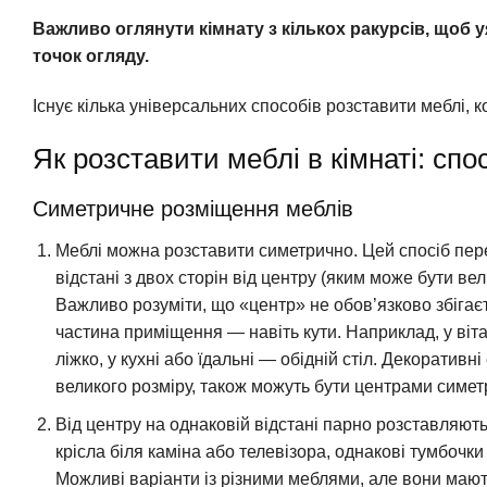
Важливо оглянути кімнату з кількох ракурсів, щоб у
точок огляду.
Існує кілька універсальних способів розставити меблі, к
Як розставити меблі в кімнаті: спо
Симетричне розміщення меблів
Меблі можна розставити симетрично. Цей спосіб пер
відстані з двох сторін від центру (яким може бути ве
Важливо розуміти, що «центр» не обов’язково збігає
частина приміщення — навіть кути. Наприклад, у віта
ліжко, у кухні або їдальні — обідній стіл. Декоративн
великого розміру, також можуть бути центрами симетр
Від центру на однаковій відстані парно розставляють 
крісла біля каміна або телевізора, однакові тумбочки
Можливі варіанти із різними меблями, але вони мають