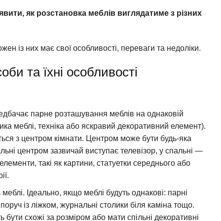
явити, як розстановка меблів виглядатиме з різних
ожен із них має свої особливості, переваги та недоліки.
соби та їхні особливості
едбачає парне розташування меблів на однаковій
лика меблі, техніка або яскравий декоративний елемент).
ться з центром кімнати. Центром може бути будь-яка
льні центром зазвичай виступає телевізор, у спальні —
і елементи, такі як картини, статуетки середнього або
ії.
меблі. Ідеально, якщо меблі будуть однакові: парні
 поруч із ліжком, журнальні столики біля каміна тощо.
 бути схожі за розміром або мати спільні декоративні