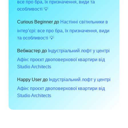
все про бра, їх призначення, види та
особливості 💡
Curious Beginner
до
Настінні світильники в
інтер’єрі: все про бра, їх призначення, види
та особливості 💡
Вебмастер
до
Індустріальний лофт у центрі
Афін: проєкт двоповерхової квартири від
Studio Architects
Happy User
до
Індустріальний лофт у центрі
Афін: проєкт двоповерхової квартири від
Studio Architects