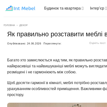
Пропустити
Будинок та квартира
Інтер’єр
ГОЛОВНА
»
ДЕКОР
Як правильно розставити меблі в 
Оцініть пост
Опубліковано:
24.06.2026
Переглянути:
Багато хто замислюється над тим, як правильно розстави
найкрасивіші та найвишуканіші меблі можуть виглядати
розміщені і не гармоніюють між собою.
Щоб досягти гармонії в кімнаті, меблі потрібно розстав
урахуванням особливостей приміщення. Важливими факт
простору.