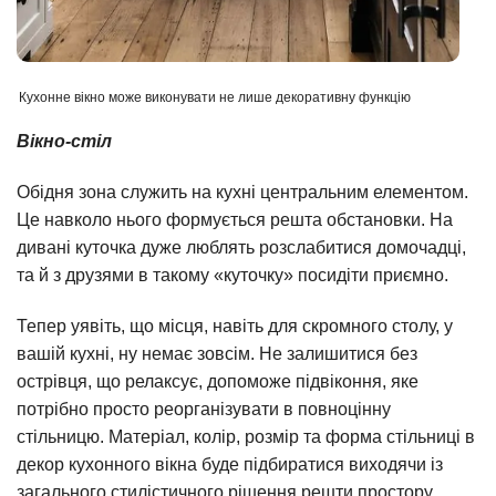
Кухонне вікно може виконувати не лише декоративну функцію
Вікно-стіл
Обідня зона служить на кухні центральним елементом.
Це навколо нього формується решта обстановки. На
дивані куточка дуже люблять розслабитися домочадці,
та й з друзями в такому «куточку» посидіти приємно.
Тепер уявіть, що місця, навіть для скромного столу, у
вашій кухні, ну немає зовсім. Не залишитися без
острівця, що релаксує, допоможе підвіконня, яке
потрібно просто реорганізувати в повноцінну
стільницю. Матеріал, колір, розмір та форма стільниці в
декор кухонного вікна буде підбиратися виходячи із
загального стилістичного рішення решти простору.