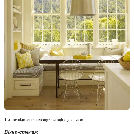
Низьке підвіконня виконує функцію диванчика
Вікно-стелаж