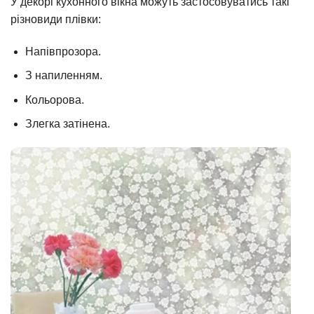
У декорі кухонного вікна можуть застосовуватись такі
різновиди плівки:
Напівпрозора.
З напиленням.
Кольорова.
Злегка затінена.