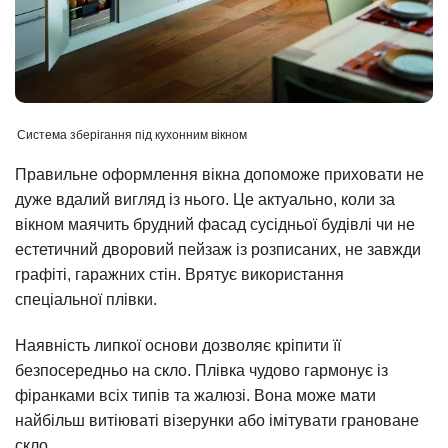
Система зберігання під кухонним вікном
Правильне оформлення вікна допоможе приховати не
дуже вдалий вигляд із нього. Це актуально, коли за
вікном маячить брудний фасад сусідньої будівлі чи не
естетичний дворовий пейзаж із розписаних, не завжди
графіті, гаражних стін. Врятує використання
спеціальної плівки.
Наявність липкої основи дозволяє кріпити її
безпосередньо на скло. Плівка чудово гармонує із
фіранками всіх типів та жалюзі. Вона може мати
найбільш витіюваті візерунки або імітувати грановане
скло.