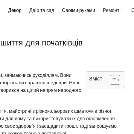
Декор
Двір та сад
Своїми руками
Ремонт
О
шиття для початківців
ри, займаючись рукоділлям. Вони
Зміст
створювали справжні шедеври. Нині
етворився на цілий напрям народного
тя, майстрині з різнокольорових шматочків різної
и для дому та використовувати їх для оформлення
 своє здоров’я і заощадити гроші, тоді запрошуємо
ю та безкоштовною доставкою!