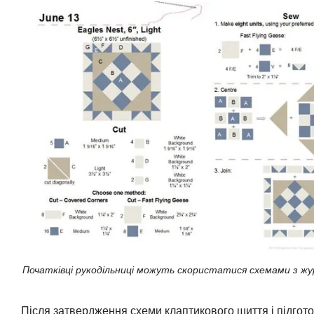
Початківці рукодільниці можуть скористатися схемами з жу
Після затвердження схеми клаптикового шиття і підгото