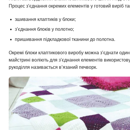
Процес з’єднання окремих елементів у готовий виріб так
зшивання клаптиків у блоки;
з’єднання блоків у полотно;
пришивання підкладкової тканини до полотна.
Окремі блоки клаптикового виробу можна з’єднати оди
майстрині воліють для з’єднання елементів використовув
рукоділля називається в’язаний печворк.