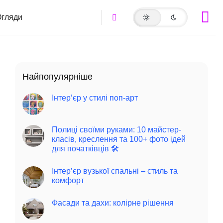
гляди
Найпопулярніше
Інтер’єр у стилі поп-арт
Полиці своїми руками: 10 майстер-
класів, креслення та 100+ фото ідей
для початківців 🛠️
Інтер’єр вузької спальні – стиль та
комфорт
Фасади та дахи: колірне рішення