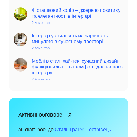
Колоритний
та
автентичний
Фісташковий колір – джерело позитиву
колониальний
та елегантності в інтер’єрі
стиль
в
2 Коментарі
до
інтер’єрі:
Фісташковий
історія,
колір
особливості
–
Інтер’єр у стилі вінтаж: чарівність
та
джерело
минулого в сучасному просторі
поради
позитиву
для
та
2 Коментарі
до
сучасного
елегантності
Інтер’єр
дому
в
у
інтер’єрі
стилі
Меблі в стилі хай-тек: сучасний дизайн,
вінтаж:
функціональність і комфорт для вашого
чарівність
інтер’єру
минулого
в
2 Коментарі
до
сучасному
Меблі
просторі
в
стилі
хай-
тек:
сучасний
дизайн,
функціональність
Активні обговорення
і
комфорт
для
вашого
ai_draft_pool
до
Стиль Гранж – острівець
інтер’єру