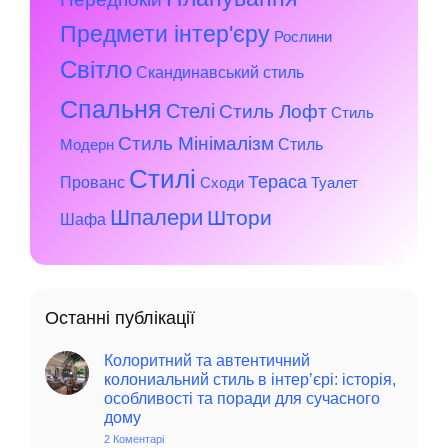
Предмети інтер'єру
Рослини
Світло
Скандинавський стиль
Спальня
Стелі
Стиль Лофт
Стиль
Стиль Мінімалізм
Стиль
Модерн
Стилі
Тераса
Прованс
Сходи
Туалет
Шпалери
Штори
Шафа
Останні публікації
Колоритний та автентичний
колониальний стиль в інтер’єрі: історія,
особливості та поради для сучасного
дому
2 Коментарі
до