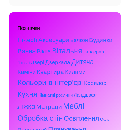
Позначки
Аксесуари
Hi-tech
Будинки
Балкон
Вітальня
Ванна
Вікна
Гардероб
Дитяча
Дзеркала
Двері
Готелі
Квартира
Каміни
Килими
Кольори в інтер'єрі
Коридор
Кухня
Ландшафт
Кімнатні рослини
Меблі
Ліжко
Матраци
Обробка стін
Освітлення
Офіс
Планування
Передпокій