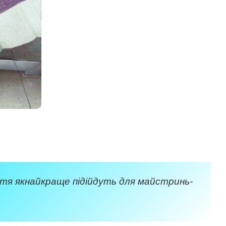
тя якнайкраще підійдуть для майстринь-