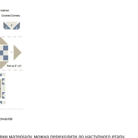
рналів
вки матеріалу, можна переходити до наступного етапу.