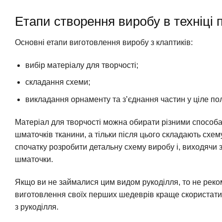
Етапи створення виробу в техніці 
Основні етапи виготовлення виробу з клаптиків:
вибір матеріалу для творчості;
складання схеми;
викладання орнаменту та з’єднання частин у ціле по
Матеріал для творчості можна обирати різними способам
шматочків тканини, а тільки після цього складають схе
спочатку розробити детальну схему виробу і, виходячи з
шматочки.
Якщо ви не займалися цим видом рукоділля, то не реко
виготовлення своїх перших шедеврів краще скористатис
з рукоділля.