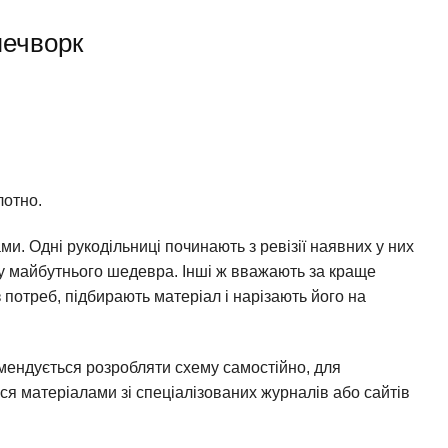
печворк
лотно.
и. Одні рукодільниці починають з ревізії наявних у них
му майбутнього шедевра. Інші ж вважають за краще
 потреб, підбирають матеріал і нарізають його на
мендується розробляти схему самостійно, для
я матеріалами зі спеціалізованих журналів або сайтів