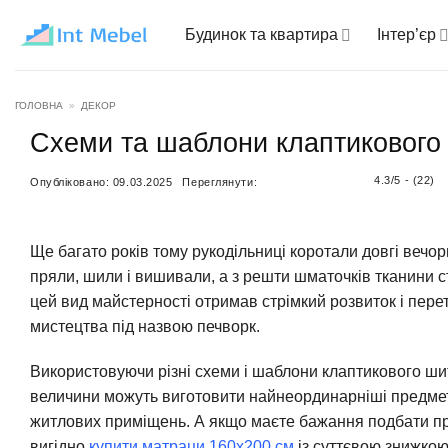
Пропустити
Будинок та квартира
Інтер’єр
ГОЛОВНА
»
ДЕКОР
Схеми та шаблони клаптикового 
4.3/5 - (22)
Опубліковано:
09.03.2025
Переглянути:
Ще багато років тому рукодільниці коротали довгі вечо
пряли, шили і вишивали, а з решти шматочків тканини 
цей вид майстерності отримав стрімкий розвиток і пер
мистецтва під назвою печворк.
Використовуючи різні схеми і шаблони клаптикового шит
величини можуть виготовити найнеординарніші предмет
житлових приміщень. А якщо маєте бажання подбати про
вигідно
купити матраци 160х200 см
із суттєвою знижко