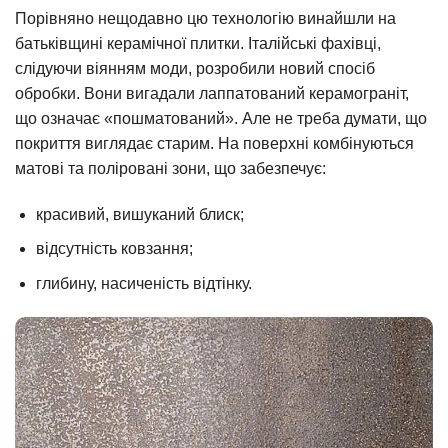
Порівняно нещодавно цю технологію винайшли на
батьківщині керамічної плитки. Італійські фахівці,
слідуючи віянням моди, розробили новий спосіб
обробки. Вони вигадали лаппатований керамограніт,
що означає «пошматований». Але не треба думати, що
покриття виглядає старим. На поверхні комбінуються
матові та поліровані зони, що забезпечує:
красивий, вишуканий блиск;
відсутність ковзання;
глибину, насиченість відтінку.