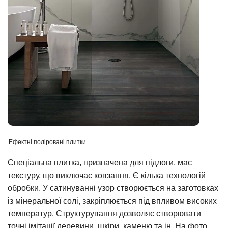
Ефектні поліровані плитки
Спеціальна плитка, призначена для підлоги, має
текстуру, що виключає ковзання. Є кілька технологій
обробки. У сатинуванні узор створюється на заготовках
із мінеральної солі, закріплюється під впливом високих
температур. Структурування дозволяє створювати
точні імітації деревини, шкіри, каменю та ін. На фото