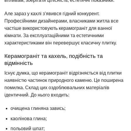
впливам, зберігати цілісність, естетичні показники.
Але зараз у кахлі з’явився гідний конкурент.
Професійними дизайнерами, власниками житла все
частіше використовують керамограніт для ванної
кімнати. За експлуатаційними та естетичними
характеристиками він перевершує класичну плитку.
Керамограніт та кахель, подібність та
відмінність
Існує думка, що керамограніт відрізняється від плитки
наявністю частинок природного каменю. Це поширена
помилка. Склад цих оздоблювальних матеріалів
ідентичний. До нього входить:
очищена глиняна завись;
каолінова глина;
польовий шпат;