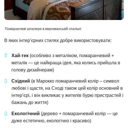
Помаранчеві шпалери в марокканській спальні
В яких інтер’єрних стилях добре використовувати:
Хай-тек
(особливо з металіком, помаранчевий +
металік — це найкраща ідея, яка колись прийшла в
голову дизайнерам)
Східний
(в Марокко помаранчевий колір – символ
любові і щастя, на Сході також цей колір основний в
інтер’єрі, і він викликає у жителів бурю пристрастей і
бажань до життя)
Екологічний
(дерево + помаранчевий колір — це
дуже естетично, екологічно і красиво)