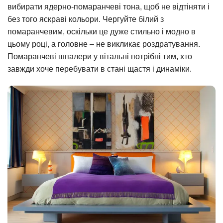
вибирати ядерно-помаранчеві тона, щоб не відтіняти і
без того яскраві кольори. Чергуйте білий з
помаранчевим, оскільки це дуже стильно і модно в
цьому році, а головне – не викликає роздратування.
Помаранчеві шпалери у вітальні потрібні тим, хто
завжди хоче перебувати в стані щастя і динаміки.