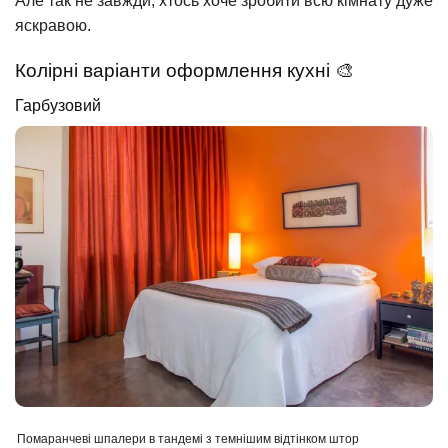
Але так не завжди, хтось хоче зробити всю кімнату дуже
яскравою.
Колірні варіанти оформлення кухні 🎨
Гарбузовий
Помаранчеві шпалери в тандемі з темнішим відтінком штор