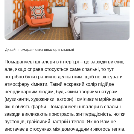
Дизайн помаранчевих шпалер в спальні
Помаранчеві шпалери в інтер’єрі – це завжди виклик,
але, якщо справа стосується саме спальні, то тут
потрібно бути гранично делікатним, щоб не зіпсувати
атмосферу кімнати. Такий яскравий колір підійде
неординарним людям, будь-яким творчим натурам
(музиканти, художники, актори) і сміливим мрійникам,
які люблять фарби. Помаранчеві шпалери в спальні
завжди викликають пристрасть, життєрадісність, нотки
пустощів, грайливий настрій і тепло! Якщо Вам не
вистачає в стосунках між домочадцями якогось тепла,