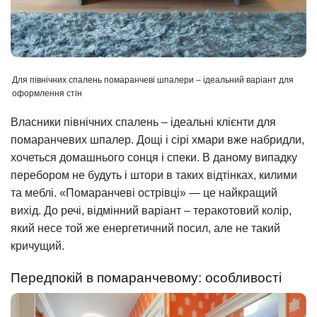
Для північних спалень помаранчеві шпалери – ідеальний варіант для
оформлення стін
Власники північних спалень – ідеальні клієнти для
помаранчевих шпалер. Дощі і сірі хмари вже набридли,
хочеться домашнього сонця і спеки. В даному випадку
перебором не будуть і штори в таких відтінках, килими
та меблі. «Помаранчеві острівці» — це найкращий
вихід. До речі, відмінний варіант – теракотовий колір,
який несе той же енергетичний посил, але не такий
кричущий.
Передпокій в помаранчевому: особливості