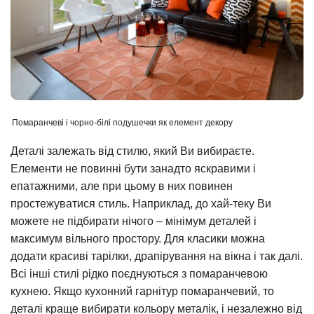
Помаранчеві і чорно-білі подушечки як елемент декору
Деталі залежать від стилю, який Ви вибираєте.
Елементи не повинні бути занадто яскравими і
епатажними, але при цьому в них повинен
простежуватися стиль. Наприклад, до хай-теку Ви
можете не підбирати нічого – мінімум деталей і
максимум вільного простору. Для класики можна
додати красиві тарілки, драпірування на вікна і так далі.
Всі інші стилі рідко поєднуються з помаранчевою
кухнею. Якщо кухонний гарнітур помаранчевий, то
деталі краще вибирати кольору металік, і незалежно від