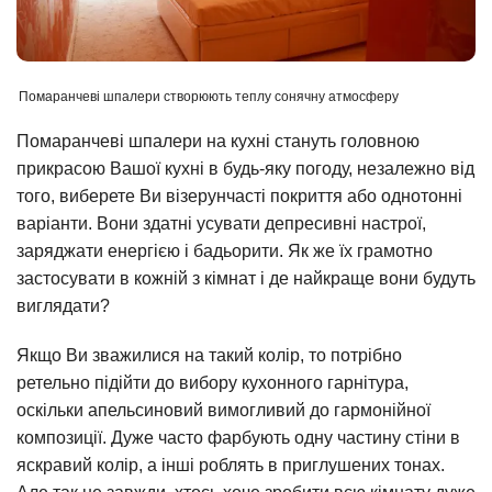
Помаранчеві шпалери створюють теплу сонячну атмосферу
Помаранчеві шпалери на кухні стануть головною
прикрасою Вашої кухні в будь-яку погоду, незалежно від
того, виберете Ви візерунчасті покриття або однотонні
варіанти. Вони здатні усувати депресивні настрої,
заряджати енергією і бадьорити. Як же їх грамотно
застосувати в кожній з кімнат і де найкраще вони будуть
виглядати?
Якщо Ви зважилися на такий колір, то потрібно
ретельно підійти до вибору кухонного гарнітура,
оскільки апельсиновий вимогливий до гармонійної
композиції. Дуже часто фарбують одну частину стіни в
яскравий колір, а інші роблять в приглушених тонах.