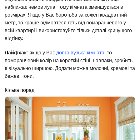
наближає немов лупа, тому кімната зменшується в
розмірах. Якщо у Вас боротьба за кожен квадратний
метр, то краще відмовтеся геть від помаранчевого у
всій квартирі і використовуйте тільки деталі кричущого
відтінку.
Лайфхак:
якщо у Вас
довга вузька кімната
, то
помаранчевий колір на короткій стіні, навпаки, зробить
її візуально ширшою. Додати можна молочні, кремові та
бежеві тони.
Кілька порад