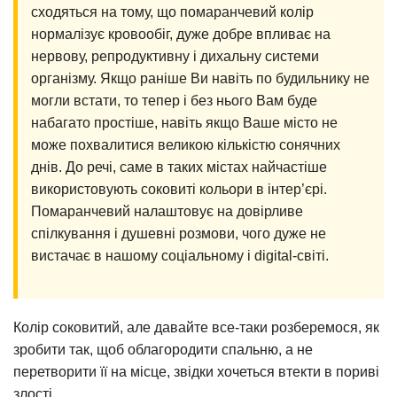
сходяться на тому, що помаранчевий колір
нормалізує кровообіг, дуже добре впливає на
нервову, репродуктивну і дихальну системи
організму. Якщо раніше Ви навіть по будильнику не
могли встати, то тепер і без нього Вам буде
набагато простіше, навіть якщо Ваше місто не
може похвалитися великою кількістю сонячних
днів. До речі, саме в таких містах найчастіше
використовують соковиті кольори в інтер’єрі.
Помаранчевий налаштовує на довірливе
спілкування і душевні розмови, чого дуже не
вистачає в нашому соціальному і digital-світі.
Колір соковитий, але давайте все-таки розберемося, як
зробити так, щоб облагородити спальню, а не
перетворити її на місце, звідки хочеться втекти в пориві
злості.