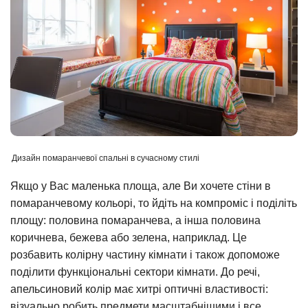
Дизайн помаранчевої спальні в сучасному стилі
Якщо у Вас маленька площа, але Ви хочете стіни в
помаранчевому кольорі, то йдіть на компроміс і поділіть
площу: половина помаранчева, а інша половина
коричнева, бежева або зелена, наприклад. Це
розбавить колірну частину кімнати і також допоможе
поділити функціональні сектори кімнати. До речі,
апельсиновий колір має хитрі оптичні властивості:
візуально робить предмети масштабнішими і все