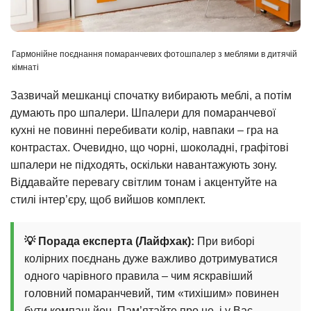
Гармонійне поєднання помаранчевих фотошпалер з меблями в дитячій
кімнаті
Зазвичай мешканці спочатку вибирають меблі, а потім
думають про шпалери. Шпалери для помаранчевої
кухні не повинні перебивати колір, навпаки – гра на
контрастах. Очевидно, що чорні, шоколадні, графітові
шпалери не підходять, оскільки навантажують зону.
Віддавайте перевагу світлим тонам і акцентуйте на
стилі інтер’єру, щоб вийшов комплект.
💡 Порада експерта (Лайфхак):
При виборі
колірних поєднань дуже важливо дотримуватися
одного чарівного правила – чим яскравіший
головний помаранчевий, тим «тихішим» повинен
бути компаньйон. Пам’ятайте про це, і у Вас