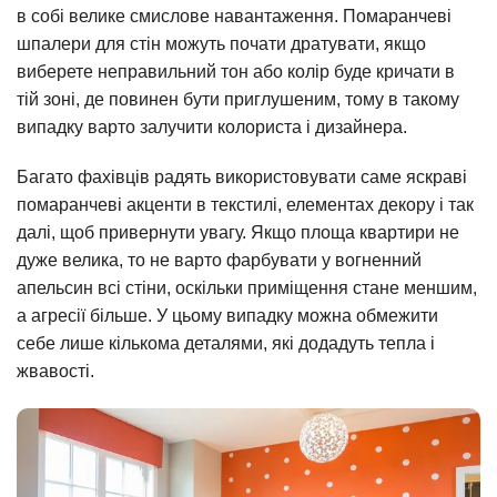
в собі велике смислове навантаження. Помаранчеві
шпалери для стін можуть почати дратувати, якщо
виберете неправильний тон або колір буде кричати в
тій зоні, де повинен бути приглушеним, тому в такому
випадку варто залучити колориста і дизайнера.
Багато фахівців радять використовувати саме яскраві
помаранчеві акценти в текстилі, елементах декору і так
далі, щоб привернути увагу. Якщо площа квартири не
дуже велика, то не варто фарбувати у вогненний
апельсин всі стіни, оскільки приміщення стане меншим,
а агресії більше. У цьому випадку можна обмежити
себе лише кількома деталями, які додадуть тепла і
жвавості.