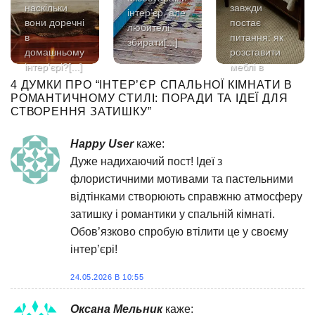
наскільки
завжди
інтер’єр, але
вони доречні
постає
любителі
в
питання: як
збирати[...]
домашньому
розставити
інтер’єрі?[...]
меблі в
спальні так,
4 ДУМКИ ПРО “
ІНТЕР’ЄР СПАЛЬНОЇ КІМНАТИ В
щоб[...]
РОМАНТИЧНОМУ СТИЛІ: ПОРАДИ ТА ІДЕЇ ДЛЯ
СТВОРЕННЯ ЗАТИШКУ
”
Happy User
каже:
Дуже надихаючий пост! Ідеї з
флористичними мотивами та пастельними
відтінками створюють справжню атмосферу
затишку і романтики у спальній кімнаті.
Обов’язково спробую втілити це у своєму
інтер’єрі!
24.05.2026 В 10:55
Оксана Мельник
каже: