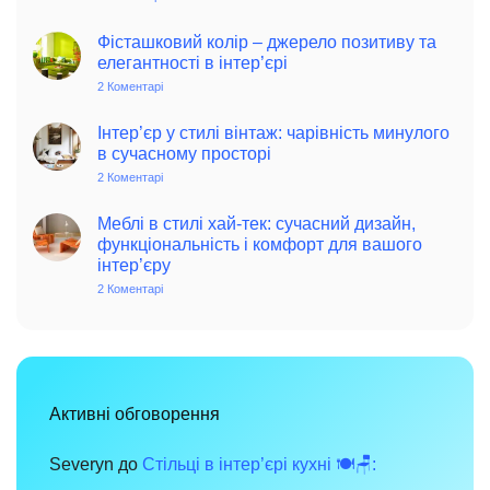
Колоритний
та
автентичний
Фісташковий колір – джерело позитиву та
колониальний
елегантності в інтер’єрі
стиль
в
2 Коментарі
до
інтер’єрі:
Фісташковий
історія,
колір
особливості
–
Інтер’єр у стилі вінтаж: чарівність минулого
та
джерело
в сучасному просторі
поради
позитиву
для
та
2 Коментарі
до
сучасного
елегантності
Інтер’єр
дому
в
у
інтер’єрі
стилі
Меблі в стилі хай-тек: сучасний дизайн,
вінтаж:
функціональність і комфорт для вашого
чарівність
інтер’єру
минулого
в
2 Коментарі
до
сучасному
Меблі
просторі
в
стилі
хай-
тек:
сучасний
дизайн,
функціональність
Активні обговорення
і
комфорт
для
вашого
Severyn
до
Стільці в інтер’єрі кухні 🍽️🪑:
інтер’єру