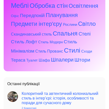
Меблі
Обробка стін
Освітлення
Планування
Передпокій
Офіс
Предмети інтер'єру
Світло
Рослини
Спальня
Стелі
Скандинавський стиль
Стиль Лофт
Стиль
Стиль Модерн
Стилі
Мінімалізм
Стиль Прованс
Сходи
Шпалери
Штори
Тераса
Шафа
Туалет
Останні публікації
Колоритний та автентичний колониальний
стиль в інтер’єрі: історія, особливості та
поради для сучасного дому
2 Коментарі
до