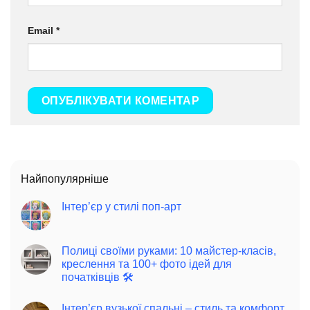
Email
*
Найпопулярніше
Інтер’єр у стилі поп-арт
Полиці своїми руками: 10 майстер-класів,
креслення та 100+ фото ідей для
початківців 🛠️
Інтер’єр вузької спальні – стиль та комфорт