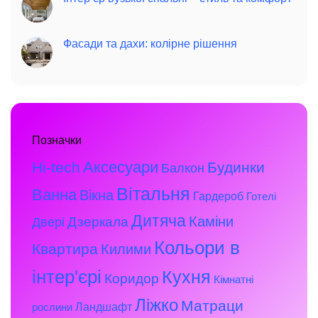
Фасади та дахи: колірне рішення
Позначки
Аксесуари
Hi-tech
Будинки
Балкон
Вітальня
Ванна
Вікна
Гардероб
Готелі
Дитяча
Каміни
Дзеркала
Двері
Кольори в
Квартира
Килими
інтер'єрі
Кухня
Коридор
Кімнатні
Ліжко
Матраци
Ландшафт
рослини