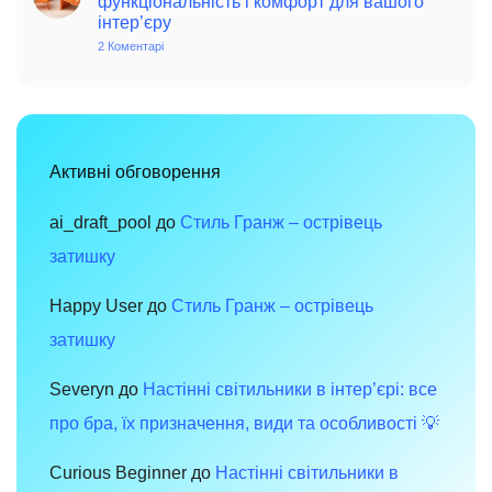
функціональність і комфорт для вашого
чарівність
інтер’єру
минулого
в
2 Коментарі
до
сучасному
Меблі
просторі
в
стилі
хай-
тек:
сучасний
дизайн,
функціональність
Активні обговорення
і
комфорт
для
вашого
ai_draft_pool
до
Стиль Гранж – острівець
інтер’єру
затишку
Happy User
до
Стиль Гранж – острівець
затишку
Severyn
до
Настінні світильники в інтер’єрі: все
про бра, їх призначення, види та особливості 💡
Curious Beginner
до
Настінні світильники в