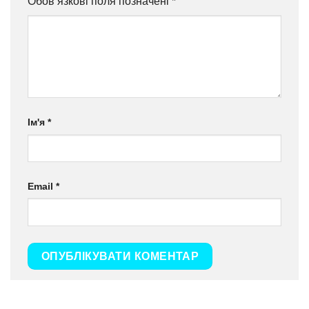
Обов’язкові поля позначені
*
Ім'я
*
Email
*