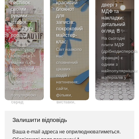
листівок
красивий
двері з
своїми
блокнот
МДФ та
руками:
для
накладки:
історія,
записів:
детальний
техніка та
покроковий
огляд 🚪✨
поради
майстер-
На сьогодні
клас
Техніка
плити МДФ
скрапбукінгу
Світ навколо
(дрібнодисперсій
з’явилася
нас
фракція) є
майже п’ять
сповнений
одним з
століть тому
цікавих
найпопулярніших
і досі
подій і
матеріалів у
залишається
натхнення:
виробництві
надзвичайно
сайти,
дверей. І[...]
популярною
фільми,
серед
виставки,
творчих
журнали,
людей,[...]
концерти,
Залишити відповідь
поети, книги.
[...]
Ваша e-mail адреса не оприлюднюватиметься.