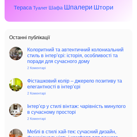
Шпалери
Штори
Тераса
Шафа
Туалет
Останні публікації
Колоритний та автентичний колониальний
стиль в інтер’єрі: історія, особливості та
поради для сучасного дому
2 Коментарі
до
Колоритний
та
автентичний
Фісташковий колір – джерело позитиву та
колониальний
елегантності в інтер’єрі
стиль
в
2 Коментарі
до
інтер’єрі:
Фісташковий
історія,
колір
особливості
–
Інтер’єр у стилі вінтаж: чарівність минулого
та
джерело
в сучасному просторі
поради
позитиву
для
та
2 Коментарі
до
сучасного
елегантності
Інтер’єр
дому
в
у
інтер’єрі
стилі
Меблі в стилі хай-тек: сучасний дизайн,
вінтаж: