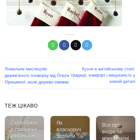
Унікальне мистецтво
Кухня в англійському стилі:
традиції, комфорт і вишуканість у
дерев’яного пэчворку від Ольги
кожній деталі
Орешиної: коли дерево оживає
ТЕЖ ЦІКАВО
Скрапбукінг
Як
Все про
у створенні
власноруч
вхідні та
унікальних
зробити
міжкімнатні