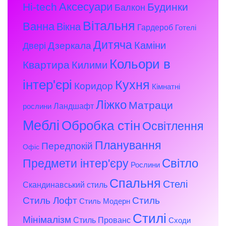
Аксесуари
Hi-tech
Будинки
Балкон
Вітальня
Ванна
Вікна
Гардероб
Готелі
Дитяча
Каміни
Дзеркала
Двері
Кольори в
Квартира
Килими
інтер'єрі
Кухня
Коридор
Кімнатні
Ліжко
Матраци
Ландшафт
рослини
Меблі
Обробка стін
Освітлення
Планування
Передпокій
Офіс
Предмети інтер'єру
Світло
Рослини
Спальня
Стелі
Скандинавський стиль
Стиль Лофт
Стиль
Стиль Модерн
Стилі
Мінімалізм
Стиль Прованс
Сходи