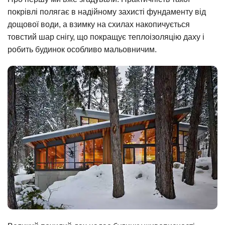
покрівлі полягає в надійному захисті фундаменту від
дощової води, а взимку на схилах накопичується
товстий шар снігу, що покращує теплоізоляцію даху і
робить будинок особливо мальовничим.