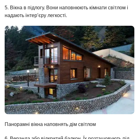
5. Вікна в підлогу. Вони наповнюють кімнати світлом і
надають інтер’єру легкості.
Панорамні вікна наповнять дім світлом
6. Веранда або відкритий балкон. Їх розташовують під