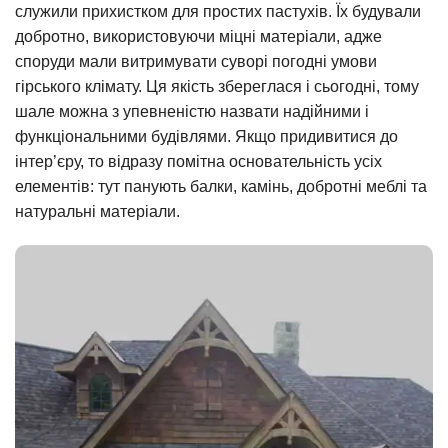
служили прихистком для простих пастухів. Їх будували
добротно, використовуючи міцні матеріали, адже
споруди мали витримувати суворі погодні умови
гірського клімату. Ця якість збереглася і сьогодні, тому
шале можна з упевненістю назвати надійними і
функціональними будівлями. Якщо придивитися до
інтер’єру, то відразу помітна основательність усіх
елементів: тут панують балки, камінь, добротні меблі та
натуральні матеріали.