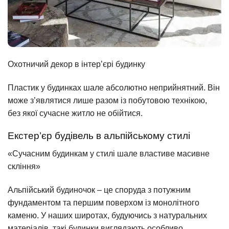
Охотничий декор в інтер’єрі будинку
Пластик у будинках шале абсолютно неприйнятний. Він
може з’являтися лише разом із побутовою технікою,
без якої сучасне житло не обійтися.
Екстер’єр будівель в альпійському стилі
«Сучасним будинкам у стилі шале властиве масивне
скління»
Альпійський будиночок – це споруда з потужним
фундаментом та першим поверхом із монолітного
каменю. У наших широтах, будуючись з натуральних
матеріалів, такі будинки виглядають особливо