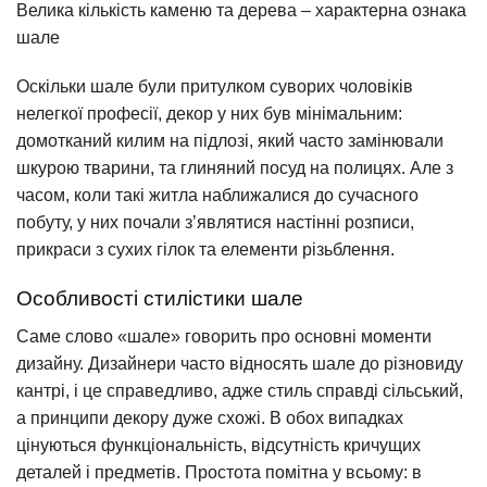
Велика кількість каменю та дерева – характерна ознака
шале
Оскільки шале були притулком суворих чоловіків
нелегкої професії, декор у них був мінімальним:
домотканий килим на підлозі, який часто замінювали
шкурою тварини, та глиняний посуд на полицях. Але з
часом, коли такі житла наближалися до сучасного
побуту, у них почали з’являтися настінні розписи,
прикраси з сухих гілок та елементи різьблення.
Особливості стилістики шале
Саме слово «шале» говорить про основні моменти
дизайну. Дизайнери часто відносять шале до різновиду
кантрі, і це справедливо, адже стиль справді сільський,
а принципи декору дуже схожі. В обох випадках
цінуються функціональність, відсутність кричущих
деталей і предметів. Простота помітна у всьому: в