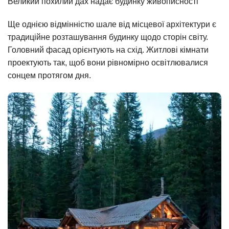
Великий похилий дах надає будинку живописності
Ще однією відмінністю шале від місцевої архітектури є
традиційне розташування будинку щодо сторін світу.
Головний фасад орієнтують на схід. Житлові кімнати
проектують так, щоб вони рівномірно освітлювалися
сонцем протягом дня.