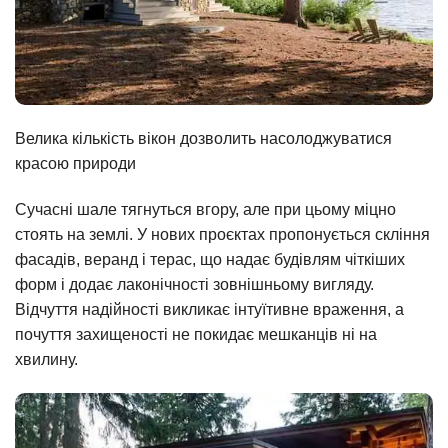
Велика кількість вікон дозволить насолоджуватися
красою природи
Сучасні шале тягнуться вгору, але при цьому міцно
стоять на землі. У нових проєктах пропонується скління
фасадів, веранд і терас, що надає будівлям чіткіших
форм і додає лаконічності зовнішньому вигляду.
Відчуття надійності викликає інтуїтивне враження, а
почуття захищеності не покидає мешканців ні на
хвилину.