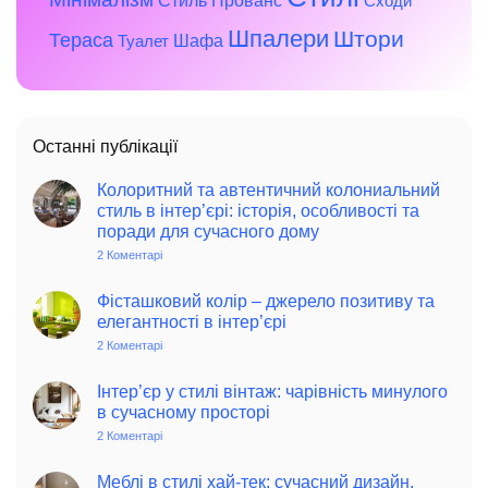
Стиль Прованс
Сходи
Шпалери
Штори
Тераса
Шафа
Туалет
Останні публікації
Колоритний та автентичний колониальний
стиль в інтер’єрі: історія, особливості та
поради для сучасного дому
2 Коментарі
до
Колоритний
та
автентичний
Фісташковий колір – джерело позитиву та
колониальний
елегантності в інтер’єрі
стиль
в
2 Коментарі
до
інтер’єрі:
Фісташковий
історія,
колір
особливості
–
Інтер’єр у стилі вінтаж: чарівність минулого
та
джерело
в сучасному просторі
поради
позитиву
для
та
2 Коментарі
до
сучасного
елегантності
Інтер’єр
дому
в
у
інтер’єрі
стилі
Меблі в стилі хай-тек: сучасний дизайн,