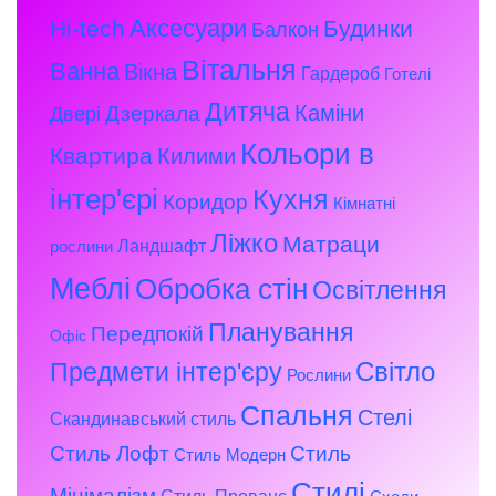
Аксесуари
Hi-tech
Будинки
Балкон
Вітальня
Ванна
Вікна
Гардероб
Готелі
Дитяча
Каміни
Дзеркала
Двері
Кольори в
Квартира
Килими
інтер'єрі
Кухня
Коридор
Кімнатні
Ліжко
Матраци
Ландшафт
рослини
Меблі
Обробка стін
Освітлення
Планування
Передпокій
Офіс
Предмети інтер'єру
Світло
Рослини
Спальня
Стелі
Скандинавський стиль
Стиль Лофт
Стиль
Стиль Модерн
Стилі
Мінімалізм