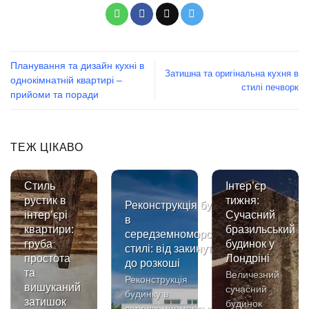
Планування та дизайн кухні в
Затишна та оригінальна кухня в
однокімнатній квартирі –
стилі печворк
прийоми та поради
ТЕЖ ЦІКАВО
Стиль
Інтер’єр
рустик в
тижня:
Реконструкція будинку
інтер’єрі
Сучасний
в
квартири:
бразильський
середземноморському
груба
будинок у
стилі: від закинутості
простота
Лондріні
до розкоші
та
Величезний
Реконструкція
вишуканий
сучасний
будинку в
затишок
будинок
середземноморському