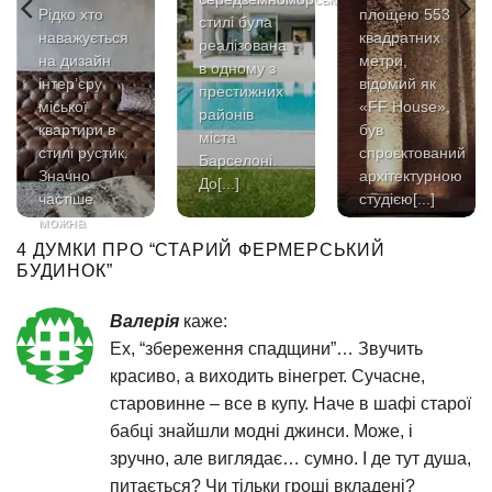
Рідко хто
площею 553
стилі була
наважується
квадратних
реалізована
на дизайн
метри,
в одному з
інтер’єру
відомий як
престижних
міської
«FF House»,
районів
квартири в
був
міста
стилі рустик.
спроєктований
Барселоні.
Значно
архітектурною
До[...]
частіше
студією[...]
можна
зустріти[...]
4 ДУМКИ ПРО “
СТАРИЙ ФЕРМЕРСЬКИЙ
БУДИНОК
”
Валерія
каже:
Ех, “збереження спадщини”… Звучить
красиво, а виходить вінегрет. Сучасне,
старовинне – все в купу. Наче в шафі старої
бабці знайшли модні джинси. Може, і
зручно, але виглядає… сумно. І де тут душа,
питається? Чи тільки гроші вкладені?