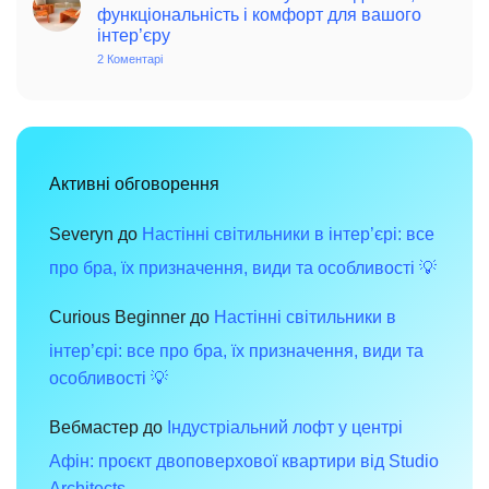
вінтаж:
функціональність і комфорт для вашого
чарівність
інтер’єру
минулого
в
2 Коментарі
до
сучасному
Меблі
просторі
в
стилі
хай-
тек:
сучасний
дизайн,
функціональність
Активні обговорення
і
комфорт
для
вашого
Severyn
до
Настінні світильники в інтер’єрі: все
інтер’єру
про бра, їх призначення, види та особливості 💡
Curious Beginner
до
Настінні світильники в
інтер’єрі: все про бра, їх призначення, види та
особливості 💡
Вебмастер
до
Індустріальний лофт у центрі
Афін: проєкт двоповерхової квартири від Studio
Architects