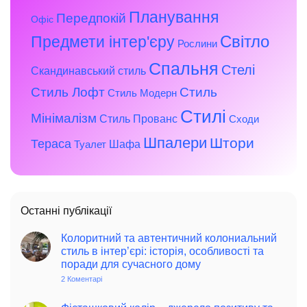
Планування
Передпокій
Офіс
Предмети інтер'єру
Світло
Рослини
Спальня
Стелі
Скандинавський стиль
Стиль Лофт
Стиль
Стиль Модерн
Стилі
Мінімалізм
Стиль Прованс
Сходи
Шпалери
Штори
Тераса
Шафа
Туалет
Останні публікації
Колоритний та автентичний колониальний
стиль в інтер’єрі: історія, особливості та
поради для сучасного дому
2 Коментарі
до
Колоритний
та
автентичний