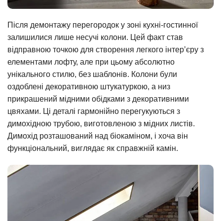
Після демонтажу перегородок у зоні кухні-гостинної
залишилися лише несучі колони. Цей факт став
відправною точкою для створення легкого інтер’єру з
елементами лофту, але при цьому абсолютно
унікального стилю, без шаблонів. Колони були
оздоблені декоративною штукатуркою, а низ
прикрашений мідними обідками з декоративними
цвяхами. Ці деталі гармонійно перегукуються з
димохідною трубою, виготовленою з мідних листів.
Димохід розташований над біокаміном, і хоча він
функціональний, виглядає як справжній камін.