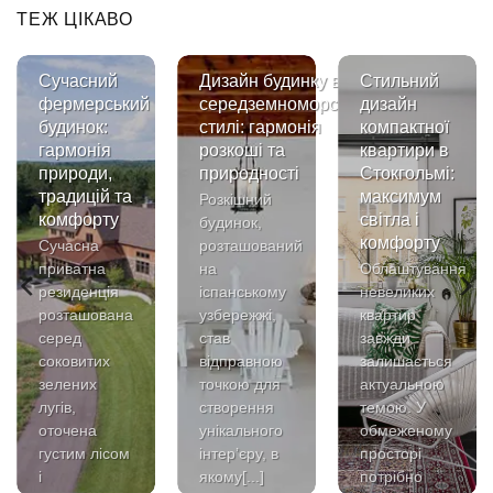
ТЕЖ ЦІКАВО
Сучасний
Дизайн будинку в
Стильний
фермерський
середземноморському
дизайн
будинок:
стилі: гармонія
компактної
гармонія
розкоші та
квартири в
природи,
природності
Стокгольмі:
традицій та
максимум
Розкішний
комфорту
світла і
будинок,
комфорту
Сучасна
розташований
приватна
на
Облаштування
резиденція
іспанському
невеликих
розташована
узбережжі,
квартир
серед
став
завжди
соковитих
відправною
залишається
зелених
точкою для
актуальною
лугів,
створення
темою. У
оточена
унікального
обмеженому
густим лісом
інтер’єру, в
просторі
і
якому[...]
потрібно