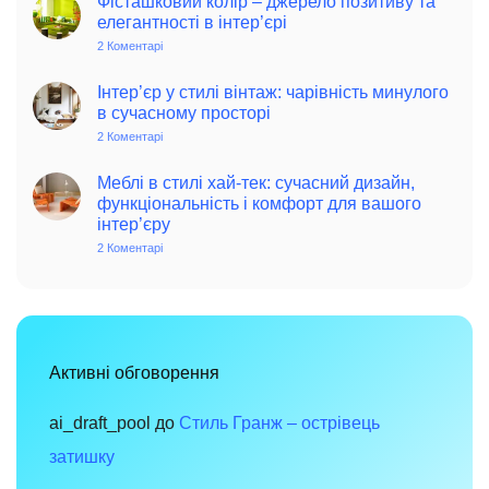
Фісташковий колір – джерело позитиву та
колониальний
елегантності в інтер’єрі
стиль
в
2 Коментарі
до
інтер’єрі:
Фісташковий
історія,
колір
особливості
–
Інтер’єр у стилі вінтаж: чарівність минулого
та
джерело
в сучасному просторі
поради
позитиву
для
та
2 Коментарі
до
сучасного
елегантності
Інтер’єр
дому
в
у
інтер’єрі
стилі
Меблі в стилі хай-тек: сучасний дизайн,
вінтаж:
функціональність і комфорт для вашого
чарівність
інтер’єру
минулого
в
2 Коментарі
до
сучасному
Меблі
просторі
в
стилі
хай-
тек:
сучасний
дизайн,
функціональність
Активні обговорення
і
комфорт
для
вашого
ai_draft_pool
до
Стиль Гранж – острівець
інтер’єру
затишку