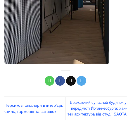
Вражаючий сучасний будинок у
Персикові шпалери в інтер’єрі:
передмісті Йоганнесбурга: хай-
стиль, гармонія та затишок
тек архітектура від студії SAOTA