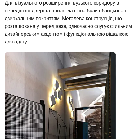
Для візуального розширення вузького коридору в
передпокої двері та прилегла стіна були облицьовані
дзеркальним покриттям. Металева конструкція, що
розташована у передпокої, одночасно слугує стильним
дизайнерським акцентом і функціональною вішалкою
для одягу.