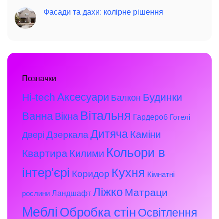
Фасади та дахи: колірне рішення
Позначки
Аксесуари
Hi-tech
Будинки
Балкон
Вітальня
Ванна
Вікна
Гардероб
Готелі
Дитяча
Каміни
Дзеркала
Двері
Кольори в
Квартира
Килими
інтер'єрі
Кухня
Коридор
Кімнатні
Ліжко
Матраци
Ландшафт
рослини
Меблі
Обробка стін
Освітлення