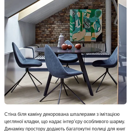
Стіна біля каміну декорована шпалерами з імітацією
цегляної кладки, що надає інтер’єру особливого шарму.
Динаміку простору додають багатокутні полиці для книг