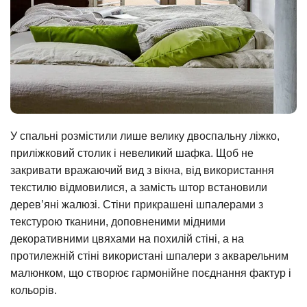
У спальні розмістили лише велику двоспальну ліжко,
приліжковий столик і невеликий шафка. Щоб не
закривати вражаючий вид з вікна, від використання
текстилю відмовилися, а замість штор встановили
дерев’яні жалюзі. Стіни прикрашені шпалерами з
текстурою тканини, доповненими мідними
декоративними цвяхами на похилій стіні, а на
протилежній стіні використані шпалери з акварельним
малюнком, що створює гармонійне поєднання фактур і
кольорів.