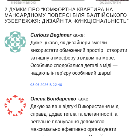
незайманою
розмістити
природою.
весь
2 ДУМКИ ПРО “
КОМФОРТНА КВАРТИРА НА
Це[...]
необхідний
МАНСАРДНОМУ ПОВЕРСІ БІЛЯ БАЛТІЙСЬКОГО
УЗБЕРЕЖЖЯ: ДИЗАЙН ТА ФУНКЦІОНАЛЬНІСТЬ
”
функціонал[...]
Curious Beginner
каже:
Дуже цікаво, як дизайнери змогли
використати обмежений простір і створити
затишну атмосферу з видом на море.
Особливо сподобалися деталі з міді —
надають інтер’єру особливий шарм!
03.06.2026 В 22:40
Олена Бондаренко
каже:
Дякую за ваш відгук! Використання міді
справді додає тепла та елегантності, а
ретельне планування допомогло
максимально ефективно організувати