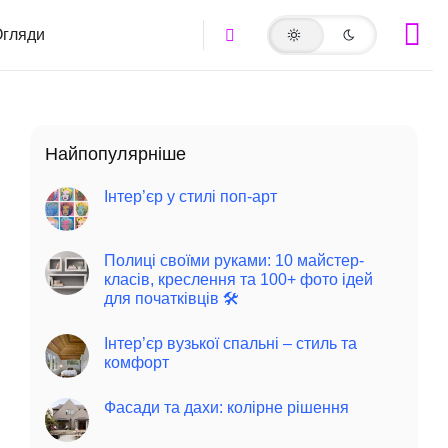
гляди
Найпопулярніше
Інтер’єр у стилі поп-арт
Полиці своїми руками: 10 майстер-
класів, креслення та 100+ фото ідей
для початківців 🛠️
Інтер’єр вузької спальні – стиль та
комфорт
Фасади та дахи: колірне рішення