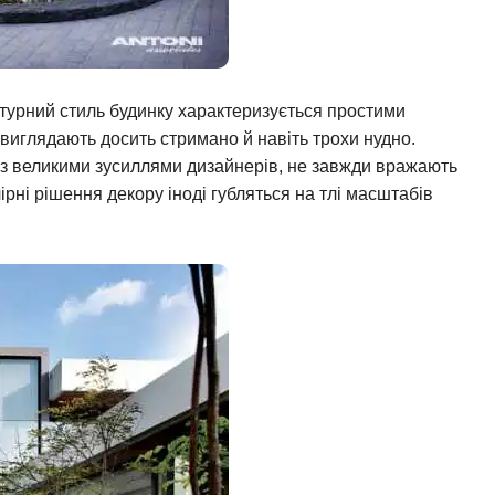
турний стиль будинку характеризується простими
 виглядають досить стримано й навіть трохи нудно.
і з великими зусиллями дизайнерів, не завжди вражають
рні рішення декору іноді губляться на тлі масштабів