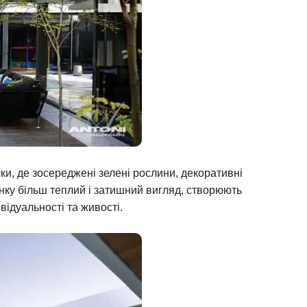
чки, де зосереджені зелені рослини, декоративні
нку більш теплий і затишний вигляд, створюють
відуальності та живості.