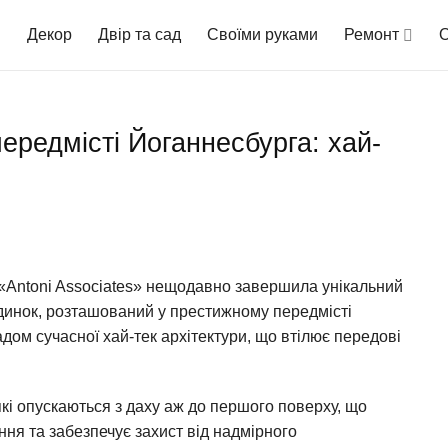
Декор
Двір та сад
Своїми руками
Ремонт
О
ередмісті Йоганнесбурга: хай-
з «Antoni Associates» нещодавно завершила унікальний
динок, розташований у престижному передмісті
дом сучасної хай-тек архітектури, що втілює передові
кі опускаються з даху аж до першого поверху, що
я та забезпечує захист від надмірного