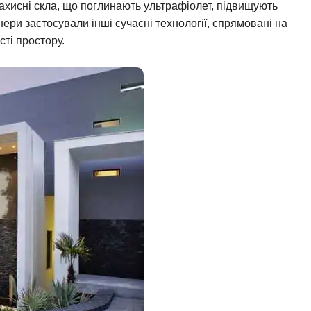
хисні скла, що поглинають ультрафіолет, підвищують
нери застосували інші сучасні технології, спрямовані на
ті простору.