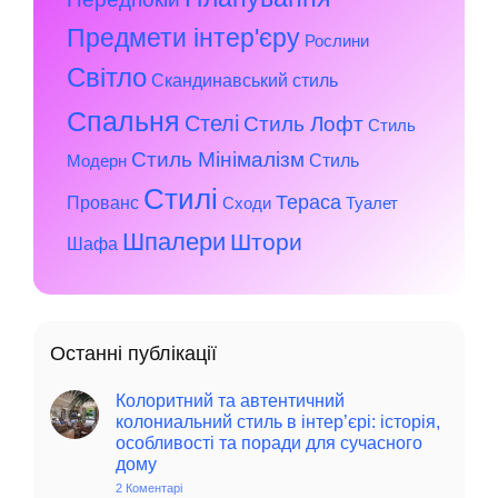
Предмети інтер'єру
Рослини
Світло
Скандинавський стиль
Спальня
Стелі
Стиль Лофт
Стиль
Стиль Мінімалізм
Стиль
Модерн
Стилі
Тераса
Прованс
Сходи
Туалет
Шпалери
Штори
Шафа
Останні публікації
Колоритний та автентичний
колониальний стиль в інтер’єрі: історія,
особливості та поради для сучасного
дому
2 Коментарі
до