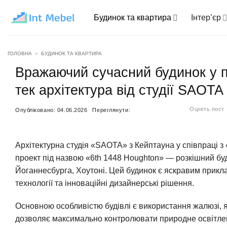
Пропустити
Будинок та квартира
Інтер’єр
ГОЛОВНА
»
БУДИНОК ТА КВАРТИРА
Вражаючий сучасний будинок у п
тек архітектура від студії SAOTA
Оцініть пост
Опубліковано:
04.06.2026
Переглянути:
Архітектурна студія «SAOTA» з Кейптауна у співпраці 
проект під назвою «6th 1448 Houghton» — розкішний бу
Йоганнесбурга, Хоутоні. Цей будинок є яскравим прикла
технології та інноваційні дизайнерські рішення.
Основною особливістю будівлі є використання жалюзі, я
дозволяє максимально контролювати природне освітленн