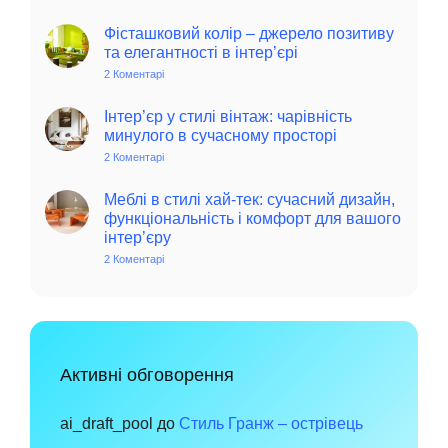
Колоритний
та
автентичний
Фісташковий колір – джерело позитиву
колониальний
та елегантності в інтер’єрі
стиль
в
2 Коментарі
до
інтер’єрі:
Фісташковий
історія,
колір
особливості
–
Інтер’єр у стилі вінтаж: чарівність
та
джерело
минулого в сучасному просторі
поради
позитиву
для
та
2 Коментарі
до
сучасного
елегантності
Інтер’єр
дому
в
у
інтер’єрі
стилі
Меблі в стилі хай-тек: сучасний дизайн,
вінтаж:
функціональність і комфорт для вашого
чарівність
інтер’єру
минулого
в
2 Коментарі
до
сучасному
Меблі
просторі
в
стилі
хай-
тек:
сучасний
дизайн,
функціональність
Активні обговорення
і
комфорт
для
вашого
ai_draft_pool
до
Стиль Гранж – острівець
інтер’єру