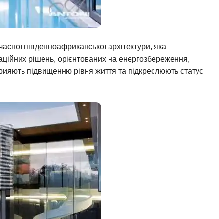
часної південноафриканської архітектури, яка
ваційних рішень, орієнтованих на енергозбереження,
 сприяють підвищенню рівня життя та підкреслюють статус