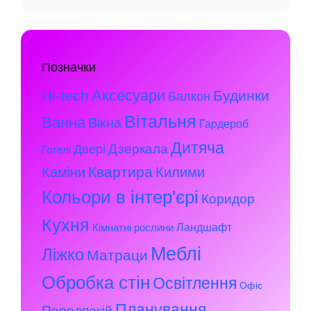
Позначки
Аксесуари
Hi-tech
Будинки
Балкон
Вітальня
Ванна
Вікна
Гардероб
Дитяча
Дзеркала
Двері
Готелі
Квартира
Каміни
Килими
Кольори в інтер'єрі
Коридор
Кухня
Ландшафт
Кімнатні рослини
Меблі
Ліжко
Матраци
Обробка стін
Освітлення
Офіс
Планування
Передпокій