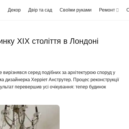
Декор
Двір та сад
Своїми руками
Ремонт
О
инку XIX століття в Лондоні
не вирізнявся серед подібних за архітектурою споруд у
ма дизайнерка Херріет Анструтер. Процес реконструкції
зультат перевершив усі очікування: тепер будинок