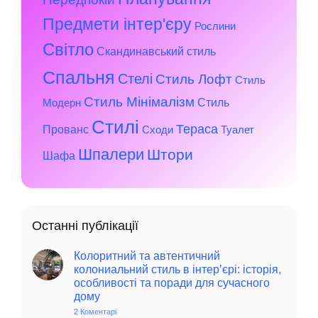
Предмети інтер'єру
Рослини
Світло
Скандинавський стиль
Спальня
Стелі
Стиль Лофт
Стиль
Стиль Мінімалізм
Стиль
Модерн
Стилі
Тераса
Прованс
Сходи
Туалет
Шпалери
Штори
Шафа
Останні публікації
Колоритний та автентичний
колониальний стиль в інтер’єрі: історія,
особливості та поради для сучасного
дому
2 Коментарі
до