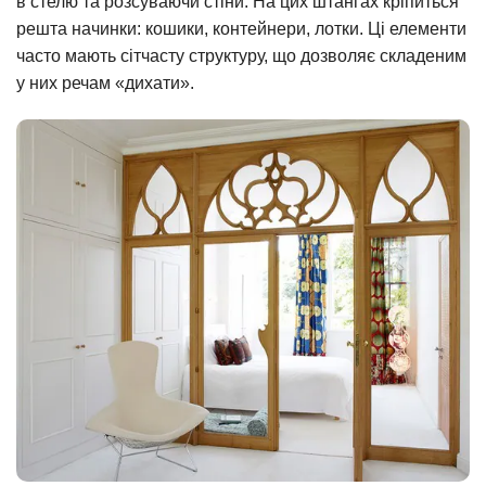
в стелю та розсуваючи стіни. На цих штангах кріпиться
решта начинки: кошики, контейнери, лотки. Ці елементи
часто мають сітчасту структуру, що дозволяє складеним
у них речам «дихати».