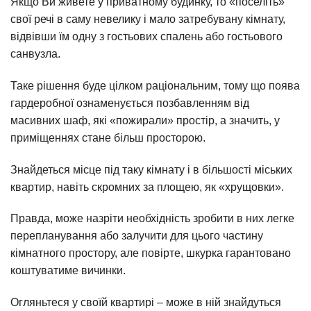
Якщо Ви живете у приватному будинку, то «поселіть»
свої речі в саму невелику і мало затребувану кімнату,
відвівши їм одну з гостьових спалень або гостьового
санвузла.
Таке рішення буде цілком раціональним, тому що поява
гардеробної ознаменується позбавленням від
масивних шаф, які «пожирали» простір, а значить, у
приміщеннях стане більш просторою.
Знайдеться місце під таку кімнату і в більшості міських
квартир, навіть скромних за площею, як «хрущовки».
Правда, може назріти необхідність зробити в них легке
перепланування або залучити для цього частину
кімнатного простору, але повірте, шкурка гарантовано
коштуватиме вичинки.
Огляньтеся у своїй квартирі – може в ній знайдуться