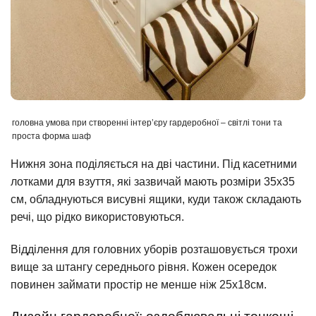
головна умова при створенні інтер’єру гардеробної – світлі тони та
проста форма шаф
Нижня зона поділяється на дві частини. Під касетними
лотками для взуття, які зазвичай мають розміри 35х35
см, обладнуються висувні ящики, куди також складають
речі, що рідко використовуються.
Відділення для головних уборів розташовується трохи
вище за штангу середнього рівня. Кожен осередок
повинен займати простір не менше ніж 25х18см.