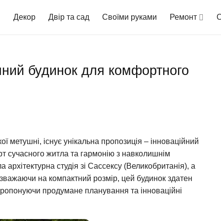
Декор
Двір та сад
Своїми руками
Ремонт
О
’яний будинок для комфортного
кої метушні, існує унікальна пропозиція – інноваційний
рт сучасного житла та гармонію з навколишнім
архітектурна студія зі Сассексу (Великобританія), а
езважаючи на компактний розмір, цей будинок здатен
пропонуючи продумане планування та інноваційні