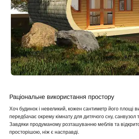
Раціональне використання простору
Хоч будинок і невеликий, кожен сантиметр його площі
передбачає окрему кімнату для дитячого сну, санвузол та
Завдяки продуманому розташуванню меблів та відкрито
просторішою, ніж є насправді.