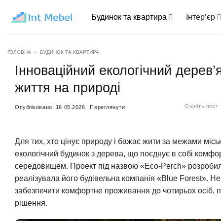
Пропустити
Будинок та квартира
Інтер’єр
ГОЛОВНА
»
БУДИНОК ТА КВАРТИРА
Інноваційний екологічний дерев
життя на природі
Оцініть пост
Опубліковано:
16.05.2026
Переглянути:
Для тих, хто цінує природу і бажає жити за межами місь
екологічний будинок з дерева, що поєднує в собі комфо
середовищем. Проект під назвою «Eco-Perch» розробила 
реалізувала його будівельна компанія «Blue Forest». Н
забезпечити комфортне проживання до чотирьох осіб, 
рішення.