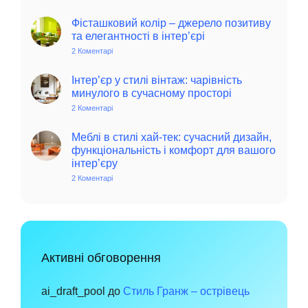
Колоритний
та
автентичний
Фісташковий колір – джерело позитиву
колониальний
та елегантності в інтер’єрі
стиль
в
2 Коментарі
до
інтер’єрі:
Фісташковий
історія,
колір
особливості
–
Інтер’єр у стилі вінтаж: чарівність
та
джерело
минулого в сучасному просторі
поради
позитиву
для
та
2 Коментарі
до
сучасного
елегантності
Інтер’єр
дому
в
у
інтер’єрі
стилі
Меблі в стилі хай-тек: сучасний дизайн,
вінтаж:
функціональність і комфорт для вашого
чарівність
інтер’єру
минулого
в
2 Коментарі
до
сучасному
Меблі
просторі
в
стилі
хай-
тек:
сучасний
дизайн,
функціональність
Активні обговорення
і
комфорт
для
вашого
ai_draft_pool
до
Стиль Гранж – острівець
інтер’єру