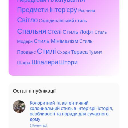
Предмети інтер'єру
Рослини
Світло
Скандинавський стиль
Спальня
Стелі
Стиль Лофт
Стиль
Стиль Мінімалізм
Стиль
Модерн
Стилі
Тераса
Прованс
Сходи
Туалет
Шпалери
Штори
Шафа
Останні публікації
Колоритний та автентичний
колониальний стиль в інтер’єрі: історія,
особливості та поради для сучасного
дому
2 Коментарі
до