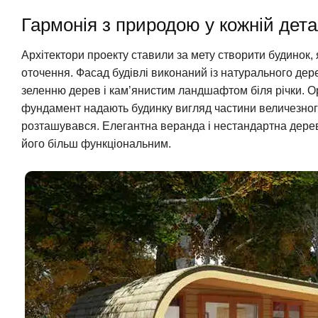
Гармонія з природою у кожній дета
Архітектори проекту ставили за мету створити будинок,
оточення. Фасад будівлі виконаний із натурального дер
зеленню дерев і кам’янистим ландшафтом біля річки. О
фундамент надають будинку вигляд частини величезного 
розташувався. Елегантна веранда і нестандартна дерев
його більш функціональним.