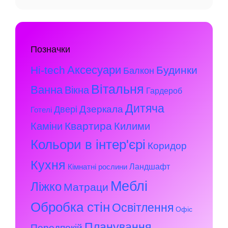
Позначки
Аксесуари
Hi-tech
Будинки
Балкон
Вітальня
Ванна
Вікна
Гардероб
Дитяча
Дзеркала
Двері
Готелі
Квартира
Каміни
Килими
Кольори в інтер'єрі
Коридор
Кухня
Ландшафт
Кімнатні рослини
Меблі
Ліжко
Матраци
Обробка стін
Освітлення
Офіс
Планування
Передпокій