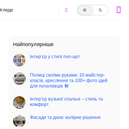
гляди
Найпопулярніше
Інтер’єр у стилі поп-арт
Полиці своїми руками: 10 майстер-
класів, креслення та 100+ фото ідей
для початківців 🛠️
Інтер’єр вузької спальні – стиль та
комфорт
Фасади та дахи: колірне рішення