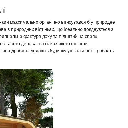
лі
 який максимально органічно вписувався б у природне
ева в природних відтінках, що ідеально поєднується з
ригінальна фактура даху та піднятий на сваях
старого дерева, на гілках якого він ніби
’яна драбина додають будинку унікальності і роблять