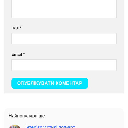
Ім'я
*
Email
*
Найпопулярніше
Інтер’єр у стилі поп-арт