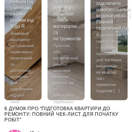
повний гід
простого
підключити
з монтажу
ремонту
накопичувальн
своїми
квартири:
водонагрівач: 
руками від
список
Повний
А до Я
матеріалів
практичний гід
та
Замковий
Відключення
інструментів
кварцвініл –
гарячої води
це сучасний,
Простий,
– знайома
неймовірно
або
проблема
практичний
косметичний,
для багатьох
та
ремонт
мешканців
доступний
квартири
як квартир,
матеріал
включає
так і
для
роботи, які
приватних
оздоблення
не
будинків.[...]
підлоги,
вимагають
який
серйозних
стрімко[...]
конструктивних
6 ДУМОК ПРО “
ПІДГОТОВКА КВАРТИРИ ДО
змін та
РЕМОНТУ: ПОВНИЙ ЧЕК-ЛИСТ ДЛЯ ПОЧАТКУ
РОБІТ
”
перепланування.
[...]