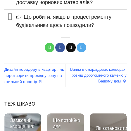
доставку чорнових матеріалів?
👉 Що робити, якщо в процесі ремонту
будівельники щось пошкодили?
Дизайн коридору в квартирі: як
Ванна в смарагдових кольорах:
розкіш дорогоцінного каменю у
перетворити прохідну зону на
Вашому домі 💎
стильний простір 🚪
ТЕЖ ЦІКАВО
Замковий
Що потрібно
кварцвініл:
для
Як встановити т