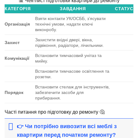
📊 Чек-лист підготовки квартири до ремонту
КАТЕГОРІЯ
ЗАВДАННЯ
СТАТУС
Взяти контакти УК/ОСББ, з’ясувати
Організація
технічні умови, надати ключі
виконробу.
Захистити вхідні двері, вікна,
Захист
підвіконня, радіатори, лічильники.
Встановити тимчасовий унітаз та
Комунікації
мийку.
Встановити тимчасове освітлення та
розетки.
Встановити стелаж для інструментів,
Порядок
забезпечити засоби для
прибирання.
Часті питання про підготовку до ремонту 🤔
👉 Чи потрібно вивозити всі меблі з
квартири перед початком ремонту?