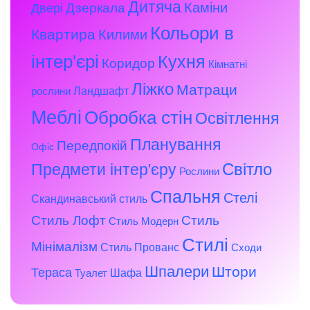
Дитяча
Каміни
Дзеркала
Двері
Кольори в
Квартира
Килими
інтер'єрі
Кухня
Коридор
Кімнатні
Ліжко
Матраци
Ландшафт
рослини
Меблі
Обробка стін
Освітлення
Планування
Передпокій
Офіс
Предмети інтер'єру
Світло
Рослини
Спальня
Стелі
Скандинавський стиль
Стиль Лофт
Стиль
Стиль Модерн
Стилі
Мінімалізм
Стиль Прованс
Сходи
Шпалери
Штори
Тераса
Шафа
Туалет